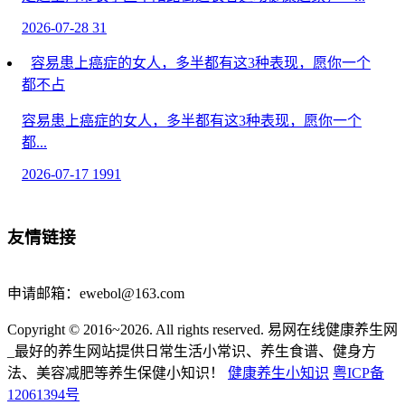
2026-07-28
31
容易患上癌症的女人，多半都有这3种表现，愿你一个
都不占
容易患上癌症的女人，多半都有这3种表现，愿你一个
都...
2026-07-17
1991
吃避孕药乳房胀痛怎么回事
友情链接
吃避孕药后出现乳房胀痛，通常是由药物中的激素成...
2026-07-10
1705
申请邮箱：ewebol@163.com
高血脂不能吃土豆？忠告：不止土豆，这3种食物要少
Copyright © 2016~2026. All rights reserved. 易网在线健康养生网
吃，血脂稳降
_最好的养生网站提供日常生活小常识、养生食谱、健身方
高血脂不能吃土豆？忠告：不止土豆，这3种食物要少
法、美容减肥等养生保健小知识！
健康养生小知识
粤ICP备
吃，血...
12061394号