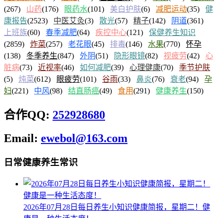
(267)
山药
(176)
眼药水
(101)
美白护肤
(6)
减肥运动
(35)
健
康报告
(2523)
中医艾灸
(3)
散光
(57)
精子
(142)
阴道
(361)
上班族
(60)
春季减肥
(64)
疾控中心
(121)
保健养生知识
(2859)
炸菜
(257)
老花眼
(45)
排毒
(146)
水果
(770)
怀孕
(138)
冬季养生
(847)
外阴
(51)
隐形眼镜
(82)
视疲劳
(42)
心
脏病
(73)
近视率
(46)
如何减肥
(39)
心理健康
(70)
季节护肤
(5)
炖菜
(612)
眼疲劳
(101)
谷雨
(33)
鼻炎
(76)
衰老
(94)
孕
妇
(221)
中风
(98)
结直肠癌
(49)
食用
(291)
健康养生
(150)
合作QQ:
252928680
Email:
ewebol@163.com
日常健康养生常识
2026年07月28日每日养生小知识健康简报，星期二！健