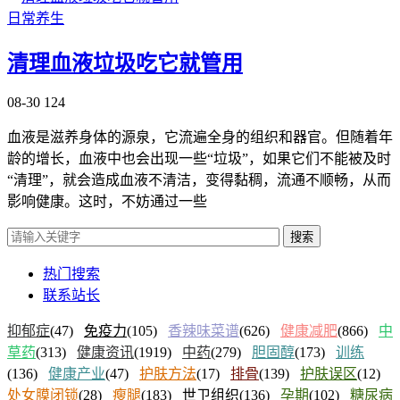
日常养生
清理血液垃圾吃它就管用
08-30
124
血液是滋养身体的源泉，它流遍全身的组织和器官。但随着年
龄的增长，血液中也会出现一些“垃圾”，如果它们不能被及时
“清理”，就会造成血液不清洁，变得黏稠，流通不顺畅，从而
影响健康。这时，不妨通过一些
搜索
热门搜索
联系站长
抑郁症
(47)
免疫力
(105)
香辣味菜谱
(626)
健康减肥
(866)
中
草药
(313)
健康资讯
(1919)
中药
(279)
胆固醇
(173)
训练
(136)
健康产业
(47)
护肤方法
(17)
排骨
(139)
护肤误区
(12)
处女膜闭锁
(28)
瘦腿
(183)
世卫组织
(136)
孕期
(102)
糖尿病