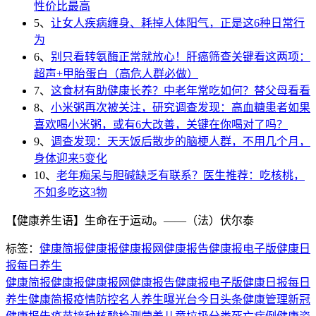
性价比最高
5、
让女人疾病缠身、耗掉人体阳气，正是这6种日常行
为
6、
别只看转氨酶正常就放心！肝癌筛查关键看这两项：
超声+甲胎蛋白（高危人群必做）
7、
这食材有助健康长养？中老年常吃如何？替父母看看
8、
小米粥再次被关注，研究调查发现：高血糖患者如果
喜欢喝小米粥，或有6大改善，关键在你喝对了吗？
9、
调查发现：天天饭后散步的脑梗人群，不用几个月，
身体迎来5变化
10、
老年痴呆与胆碱缺乏有联系？医生推荐：吃核桃，
不如多吃这3物
【健康养生语】生命在于运动。——（法）伏尔泰
标签：
健康简报
健康报
健康报网
健康报告
健康报电子版
健康日
报
每日养生
健康简报
健康报
健康报网
健康报告
健康报电子版
健康日报
每日
养生
健康简报
疫情防控
名人养生
曝光台
今日头条
健康管理
新冠