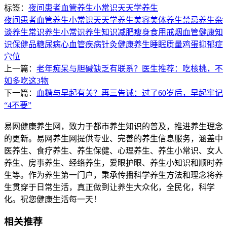
标签：
夜间
患者
血管
养生小常识
天天学养生
夜间
患者
血管
养生小常识
天天学养生
美容美体
养生禁忌
养生杂
谈
养生常识
养生小常识
养生知识
减肥瘦身
食用
戒烟
血管
健康知
识
保健品
糖尿病
心血管疾病
针灸
健康养生
睡眠质量
鸡蛋
抑郁症
穴位
上一篇：
老年痴呆与胆碱缺乏有联系？医生推荐：吃核桃，不
如多吃这3物
下一篇：
血糖与早起有关？再三告诫：过了60岁后，早起牢记
“4不要”
易网健康养生网，致力于都市养生知识的普及，推进养生理念
的更新。易网养生网提供专业、完善的养生信息服务，涵盖中
医养生、食疗养生、养生保健、心理养生、养生小常识、女人
养生、房事养生、经络养生，爱眼护眼、养生小知识和顺时养
生等。作为养生第一门户，秉承传播科学养生方法和理念将养
生贯穿于日常生活，真正做到让养生大众化，全民化，科学
化。祝您健康生活每一天！
相关推荐