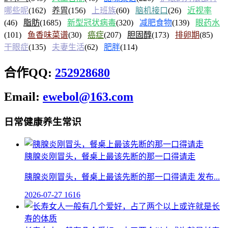
哪些呢
(162)
养胃
(156)
上班族
(60)
脑机接口
(26)
近视率
(46)
脂肪
(1685)
新型冠状病毒
(320)
减肥食物
(139)
眼药水
(101)
鱼香味菜谱
(30)
癌症
(207)
胆固醇
(173)
排卵期
(85)
干眼症
(135)
夫妻生活
(62)
肥胖
(114)
合作QQ:
252928680
Email:
ewebol@163.com
日常健康养生常识
胰腺炎刚冒头，餐桌上最该先断的那一口得请走
胰腺炎刚冒头，餐桌上最该先断的那一口得请走 发布...
2026-07-27
1616