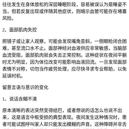
往往发生在身体放松的深层睡眠阶段，容易被误认为是睡姿不
当，但若反复出现或伴随其他症状，则暗示血管可能存在堵塞
风险。
2、面部肌肉失控
照镜子或让家人观察，可能会发现嘴角歪斜，一侧眼睑闭合困
难，甚至流口水不止。面部神经对血液供应非常敏感，当脑部
血流受阻，面部肌肉就会失去正常控制。这种症状在夜间平躺
时尤为明显，因为体位改变可能影响血液回流。一旦发现面部
表情不对称，切勿当作疲劳处理，应尽快寻求专业帮助，以免
延误时机。
留意言语与意识的变化
1、说话含糊不清
原本清晰的表达突然变得结巴，或者想说的话怎么也说不出
来，这是语言中枢受损的典型表现。夜间发生这种情况时，患
者可能试图呼叫家人却只能发出模糊的声音。这种障碍并非舌