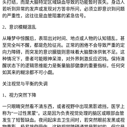
头打结，而是大脑特定区域缺血导致的功能暂时丧失。身边人
若听到异常的发声或发现对方答非所问，必须立即意识到问题
的严重性，这往往是血管阻塞的紧急信号。
2、意识模糊混乱
从睡梦中惊醒后，表现出对时间、地点或人物的认知错乱，甚
至完全叫不醒，都是危险征兆。正常的困倦不会导致严重的定
向力障碍，而突发的意识朦胧则意味着大脑整体供氧不足。这
种情况下，患者可能眼神呆滞，对外界刺激反应迟钝。保持清
醒状态下的逻辑思维能力是衡量脑部健康的重要指标，任何突
如其来的糊涂都不可小觑。
关注视觉与平衡的失调
1、视力突然下降
一只眼睛突然看不清东西，或者视野中出现黑影遮挡，医学上
称为“一过性黑蒙”。这是因为负责视觉处理的脑区或眼部血管
发生了短暂缺血。夜间起床去卫生间时，若突然眼前发黑或视
物重影，极易摔倒受伤。这种视觉障碍通常是暂时的，但它是