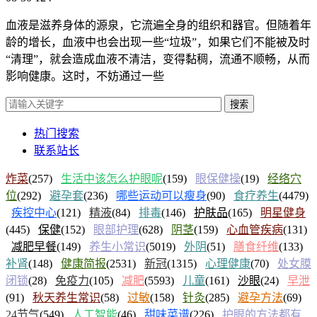
血液是滋养身体的源泉，它流遍全身的组织和器官。但随着年
龄的增长，血液中也会出现一些“垃圾”，如果它们不能被及时
“清理”，就会造成血液不清洁，变得黏稠，流通不顺畅，从而
影响健康。这时，不妨通过一些
搜索
热门搜索
联系站长
炸菜
(257)
生活中该怎么护眼呢
(159)
眼保健操
(19)
经络穴
位
(292)
避孕套
(236)
哪些运动可以瘦身
(90)
食疗养生
(4479)
疾控中心
(121)
精液
(84)
排毒
(146)
护肤品
(165)
明星健身
(445)
保健
(152)
眼部护理
(628)
阴茎
(159)
心血管疾病
(131)
减肥早餐
(149)
养生小常识
(5019)
外阴
(51)
膳食纤维
(133)
补肾
(148)
健康简报
(2531)
新冠
(1315)
心理健康
(70)
处女膜
闭锁
(28)
免疫力
(105)
减肥
(5593)
儿童
(161)
沙眼
(24)
早泄
(91)
秋天养生常识
(58)
过敏
(158)
针灸
(285)
避孕方法
(69)
24节气
(549)
人工智能
(46)
甜味菜谱
(226)
护眼的方法都有