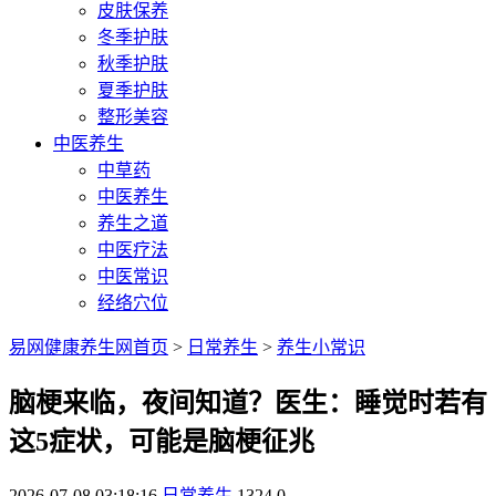
皮肤保养
冬季护肤
秋季护肤
夏季护肤
整形美容
中医养生
中草药
中医养生
养生之道
中医疗法
中医常识
经络穴位
易网健康养生网首页
>
日常养生
>
养生小常识
脑梗来临，夜间知道？医生：睡觉时若有
这5症状，可能是脑梗征兆
2026-07-08 03:18:16
日常养生
1324
0