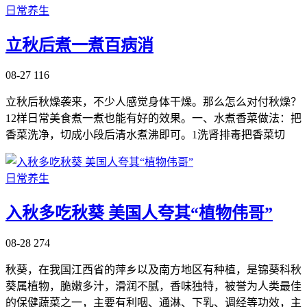
日常养生
立秋后煮一煮百病消
08-27
116
立秋后秋燥袭来，不少人感觉身体干燥。那么怎么对付秋燥？
12样日常美食煮一煮也能有好的效果。一、水煮香菜做法：把
香菜洗净，切成小段后清水煮沸即可。1洗肾排毒把香菜切
日常养生
入秋多吃秋葵 美国人夸其“植物伟哥”
08-28
274
秋葵，在我国江西省的萍乡以及南方地区有种植，是锦葵科秋
葵属植物，脆嫩多汁，滑润不腻，香味独特，被誉为人类最佳
的保健蔬菜之一，主要有利咽、通淋、下乳、调经等功效，主