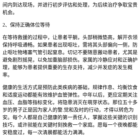
间内到达现场，并进行初步评估和处理，为后续治疗争取宝贵
机会。
2、保持正确体位等待
在等待救援的过程中，让患者平躺，头部稍微垫高，解开衣领
保持呼吸通畅。如果患者出现呕吐，需将其头部偏向一侧，防
止呕吐物堵塞气管引起窒息。切记不要随意搬动患者，尤其是
避免剧烈摇晃，以免加重脑部损伤。家属的冷静应对和正确护
理，能够为患者提供重要的生存支持，减少并发症的发生概
率。
健康的生活方式是预防此类疾病的基础，规律作息、均衡饮食
和适度运动都能有效维护血管弹性。中年以后，更应定期关注
血压、血脂等指标变化，将隐患消灭在萌芽状态。那位五十多
岁的男子正是因为家人的警.觉和及时的行动，才得以转危为
安。每个人都是自己健康的第一责任人，掌握这些关键的识别
技巧，或许就能在关键时刻挽救一个家庭。愿每一个夜晚都能
安稳度过，每一次清晨都能活力满满。