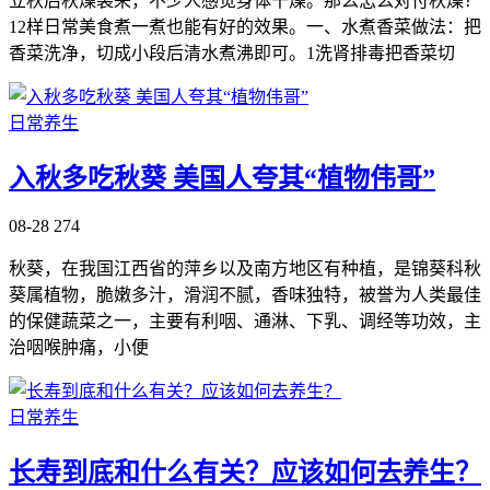
立秋后秋燥袭来，不少人感觉身体干燥。那么怎么对付秋燥？
12样日常美食煮一煮也能有好的效果。一、水煮香菜做法：把
香菜洗净，切成小段后清水煮沸即可。1洗肾排毒把香菜切
日常养生
入秋多吃秋葵 美国人夸其“植物伟哥”
08-28
274
秋葵，在我国江西省的萍乡以及南方地区有种植，是锦葵科秋
葵属植物，脆嫩多汁，滑润不腻，香味独特，被誉为人类最佳
的保健蔬菜之一，主要有利咽、通淋、下乳、调经等功效，主
治咽喉肿痛，小便
日常养生
长寿到底和什么有关？应该如何去养生？