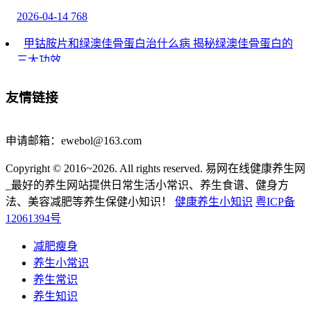
2026-04-14
768
甲钴胺片和绿澳佳骨蛋白治什么病 揭秘绿澳佳骨蛋白的
三大功效
绿澳佳骨蛋白中萃取了葡萄糖酸钙、牛骨胶原蛋白...
友情链接
2026-04-07
1186
格列齐特缓释片的功效和副作用 格列齐特缓释片最佳搭
申请邮箱：ewebol@163.com
档
Copyright © 2016~2026. All rights reserved. 易网在线健康养生网
糖尿病的发生是需要坚持使用药物来进行处理的，降...
_最好的养生网站提供日常生活小常识、养生食谱、健身方
法、美容减肥等养生保健小知识！
健康养生小知识
粤ICP备
2026-03-26
1202
12061394号
减肥平台期是真的没瘦吗
减肥瘦身
减肥平台期是体重停滞但脂肪仍在减少的阶段，突破...
养生小常识
养生常识
2026-03-23
1209
养生知识