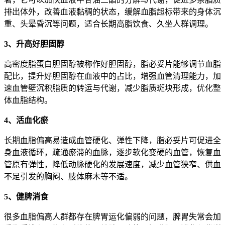
排出体外，改善血液黏稠的状态，缓解血脂超标带来的身体沉
重、头晕昏沉等问题，适合长期高脂饮食、久坐人群调理。
3、升高好胆固醇
高密度脂蛋白胆固醇被称作好胆固醇，脂必妥片能够调节血脂
配比，提升好胆固醇在血液中的占比，增强血管清理能力，加
速血管壁沉积脂质的转运与代谢，减少脂质斑块形成，优化整
体血脂结构。
4、活血化瘀
长期血脂偏高易造成血管硬化、弹性下降，脂必妥片可促进全
身血液循环，疏通瘀滞的血脉，逐步软化变硬的血管，恢复血
管原有弹性，降低动脉硬化的发展速度，减少血管狭窄、供血
不足引发的胸闷、肢体麻木等不适。
5、健脾消食
很多血脂偏高人群都存在脾胃运化偏弱的问题，脾胃失常会加