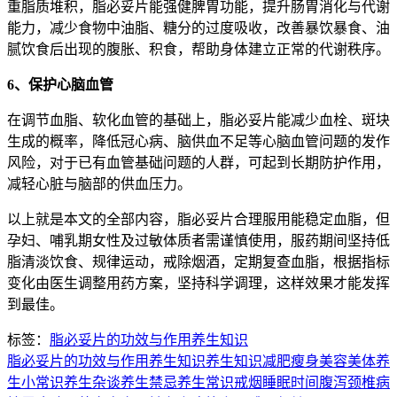
重脂质堆积，脂必妥片能强健脾胃功能，提升肠胃消化与代谢
能力，减少食物中油脂、糖分的过度吸收，改善暴饮暴食、油
腻饮食后出现的腹胀、积食，帮助身体建立正常的代谢秩序。
6、保护心脑血管
在调节血脂、软化血管的基础上，脂必妥片能减少血栓、斑块
生成的概率，降低冠心病、脑供血不足等心脑血管问题的发作
风险，对于已有血管基础问题的人群，可起到长期防护作用，
减轻心脏与脑部的供血压力。
以上就是本文的全部内容，脂必妥片合理服用能稳定血脂，但
孕妇、哺乳期女性及过敏体质者需谨慎使用，服药期间坚持低
脂清淡饮食、规律运动，戒除烟酒，定期复查血脂，根据指标
变化由医生调整用药方案，坚持科学调理，这样效果才能发挥
到最佳。
标签：
脂必妥片的功效与作用
养生知识
脂必妥片的功效与作用
养生知识
养生知识
减肥瘦身
美容美体
养
生小常识
养生杂谈
养生禁忌
养生常识
戒烟
睡眠时间
腹泻
颈椎病