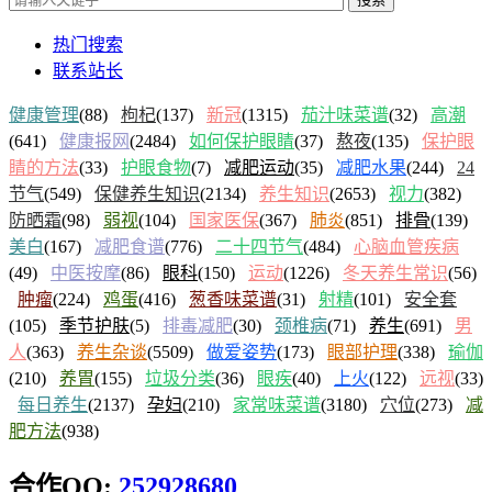
热门搜索
联系站长
健康管理
(88)
枸杞
(137)
新冠
(1315)
茄汁味菜谱
(32)
高潮
(641)
健康报网
(2484)
如何保护眼睛
(37)
熬夜
(135)
保护眼
睛的方法
(33)
护眼食物
(7)
减肥运动
(35)
减肥水果
(244)
24
节气
(549)
保健养生知识
(2134)
养生知识
(2653)
视力
(382)
防晒霜
(98)
弱视
(104)
国家医保
(367)
肺炎
(851)
排骨
(139)
美白
(167)
减肥食谱
(776)
二十四节气
(484)
心脑血管疾病
(49)
中医按摩
(86)
眼科
(150)
运动
(1226)
冬天养生常识
(56)
肿瘤
(224)
鸡蛋
(416)
葱香味菜谱
(31)
射精
(101)
安全套
(105)
季节护肤
(5)
排毒减肥
(30)
颈椎病
(71)
养生
(691)
男
人
(363)
养生杂谈
(5509)
做爱姿势
(173)
眼部护理
(338)
瑜伽
(210)
养胃
(155)
垃圾分类
(36)
眼疾
(40)
上火
(122)
远视
(33)
每日养生
(2137)
孕妇
(210)
家常味菜谱
(3180)
穴位
(273)
减
肥方法
(938)
合作QQ:
252928680