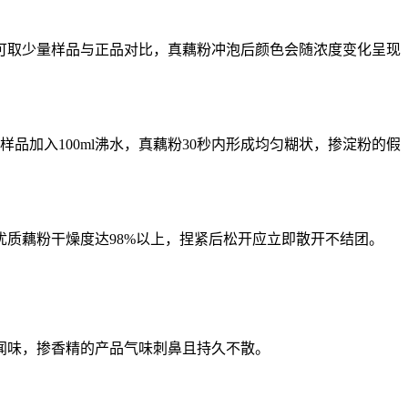
可取少量样品与正品对比，真藕粉冲泡后颜色会随浓度变化呈现
加入100ml沸水，真藕粉30秒内形成均匀糊状，掺淀粉的假
质藕粉干燥度达98%以上，捏紧后松开应立即散开不结团。
闻味，掺香精的产品气味刺鼻且持久不散。