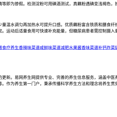
等即为掺假。检测淀粉可用碘酒测试，真藕粉遇碘变浅褐色，掺淀粉
少量温水调匀再加热水可提升口感。优质藕粉富含铁质和膳食纤
完。运动后适量食用可快速补充能量，但糖尿病患者需控制摄入
谱
食疗养生
香辣味菜谱
咸鲜味菜谱
减肥水果
酱香味菜谱
补钙
炸菜
的更新。易网养生网提供专业、完善的养生信息服务，涵盖中医
等。作为养生第一门户，秉承传播科学养生方法和理念将养生贯