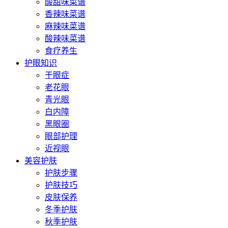
酸甜味菜谱
香辣味菜谱
麻辣味菜谱
酸辣味菜谱
食疗养生
护眼知识
干眼症
老花眼
青光眼
白内障
黑眼圈
眼部护理
近视眼
美容护肤
护肤步骤
护肤技巧
皮肤保养
冬季护肤
秋季护肤