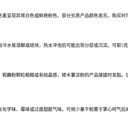
色素呈现异常白色或鲜艳粉色，部分劣质产品颜色发灰。购买时
冷水易溶解或结块，热水冲泡后可能出现分层或沉淀。可取5克样品
。假藕粉颗粒粗糙或有结晶感，掺木薯淀粉的产品揉搓时发黏。优
有化学味、霉味或过度甜腻气味。可将少量干粉置于掌心呵气后