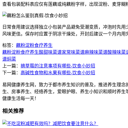
查看包装配料表应仅有莲藕或纯藕粉字样，出现淀粉、麦芽糊精
日常食用建议选择独立小包装产品避免受潮变质，冲泡时先用
风味更佳。保存时应置于阴凉干燥处，开封后建议一个月内用
标签：
藕粉
淀粉
食疗养生
藕粉
淀粉
食疗养生
酸甜味菜谱
家常味菜谱
麻辣味菜谱
酸辣味菜
谱
焖菜
上一篇：
摘草莓的注意事项有哪些-饮食小妙招
下一篇：
高碱性食物和水果有哪些-饮食小妙招
易网健康养生网，致力于都市养生知识的普及，推进养生理念
生、房事养生、经络养生，爱眼护眼、养生小知识和顺时养生
健康生活每一天！
相关推荐