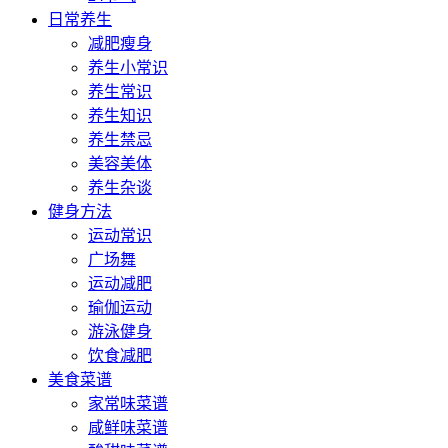
日常养生
减肥瘦身
养生小常识
养生常识
养生知识
养生禁忌
美容美体
养生杂谈
健身方法
运动常识
广场舞
运动减肥
瑜伽运动
游泳健身
饮食减肥
美食菜谱
家常味菜谱
咸鲜味菜谱