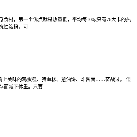
材，第一个优点就是热量低，平均每100g只有76大卡的热
抗性淀粉，可
上美味的鸡蛋糕、猪血糕、葱油饼、炸酱面……奋战过。 但
存而减下体重。只要