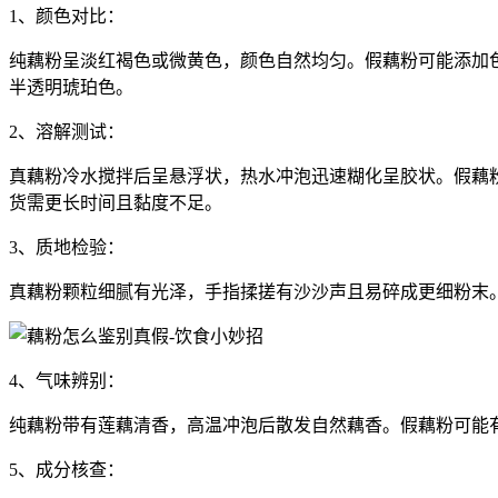
1、颜色对比：
纯藕粉呈淡红褐色或微黄色，颜色自然均匀。假藕粉可能添加
半透明琥珀色。
2、溶解测试：
真藕粉冷水搅拌后呈悬浮状，热水冲泡迅速糊化呈胶状。假藕粉
货需更长时间且黏度不足。
3、质地检验：
真藕粉颗粒细腻有光泽，手指揉搓有沙沙声且易碎成更细粉末
4、气味辨别：
纯藕粉带有莲藕清香，高温冲泡后散发自然藕香。假藕粉可能
5、成分核查：