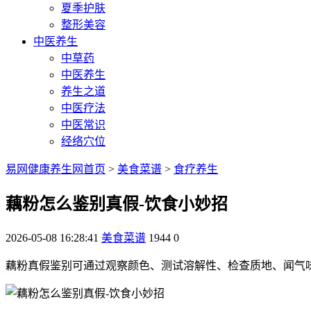
夏季护肤
整形美容
中医养生
中草药
中医养生
养生之道
中医疗法
中医常识
经络穴位
易网健康养生网首页
>
美食菜谱
>
食疗养生
藕粉怎么鉴别真假-饮食小妙招
2026-05-08 16:28:41
美食菜谱
1944
0
藕粉真假鉴别可通过观察颜色、测试溶解性、检查质地、闻气