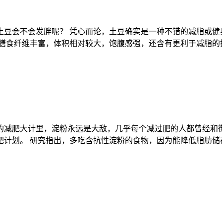
豆会不会发胖呢？ 凭心而论，土豆确实是一种不错的减脂或健身食
上膳食纤维丰富，体积相对较大，饱腹感强，还含有更利于减脂的
的减肥大计里，淀粉永远是大敌，几乎每个减过肥的人都曾经和街
肥计划。 研究指出，多吃含抗性淀粉的食物，因为能降低脂肪储