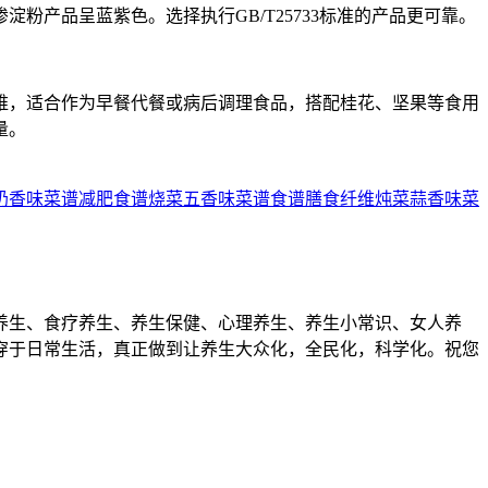
产品呈蓝紫色。选择执行GB/T25733标准的产品更可靠。
维，适合作为早餐代餐或病后调理食品，搭配桂花、坚果等食用
量。
奶香味菜谱
减肥食谱
烧菜
五香味菜谱
食谱
膳食纤维
炖菜
蒜香味菜
养生、食疗养生、养生保健、心理养生、养生小常识、女人养
穿于日常生活，真正做到让养生大众化，全民化，科学化。祝您