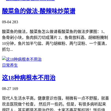
酸菜鱼的做法-酸辣味炒菜谱
09-04
283
酸菜鱼的做法，酸菜鱼怎么做请看酸菜鱼的做法步骤图：1、
鱼骨剁小块，鱼肉斜刀切成薄片 2、鱼骨放料酒、胡椒粉腌制
10分钟，鱼片加半勺盐、两勺胡椒粉、两勺淀粉、一个蛋清，
抓匀...
日常养生
这18种病根本不用治
08-27
169
现代人生活水平高，健康意识也强，稍微有一点不舒服，就喜
欢去医院做个检查， 然后开一些药。但是，有很多病听起来
很吓人，其实都是不用治疗的，大家不再花冤枉钱！饭后烧