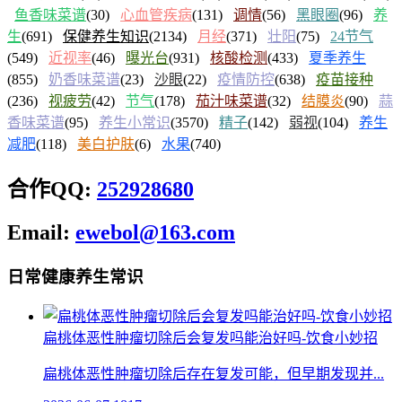
鱼香味菜谱
(30)
心血管疾病
(131)
调情
(56)
黑眼圈
(96)
养
生
(691)
保健养生知识
(2134)
月经
(371)
壮阳
(75)
24节气
(549)
近视率
(46)
曝光台
(931)
核酸检测
(433)
夏季养生
(855)
奶香味菜谱
(23)
沙眼
(22)
疫情防控
(638)
疫苗接种
(236)
视疲劳
(42)
节气
(178)
茄汁味菜谱
(32)
结膜炎
(90)
蒜
香味菜谱
(95)
养生小常识
(3570)
精子
(142)
弱视
(104)
养生
减肥
(118)
美白护肤
(6)
水果
(740)
合作QQ:
252928680
Email:
ewebol@163.com
日常健康养生常识
扁桃体恶性肿瘤切除后会复发吗能治好吗-饮食小妙招
扁桃体恶性肿瘤切除后存在复发可能，但早期发现并...