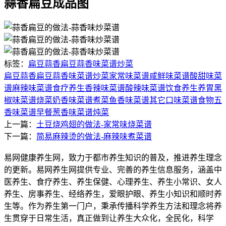
蒜香扁豆成品图
标签：
扁豆
蒜香扁豆
蒜香味菜谱
炒菜
扁豆
蒜香扁豆
蒜香味菜谱
炒菜
家常味菜谱
咸鲜味菜谱
酸甜味菜
谱
麻辣味菜谱
食疗养生
香辣味菜谱
酸辣味菜谱
饮食养生
养胃
黑
椒味菜谱
烧菜
奶香味菜谱
煮菜
鱼香味菜谱
其它口味菜谱
食物
五
香味菜谱
早餐
葱香味菜谱
炖菜
上一篇：
土豆烧鸡翅的做法-家常味烧菜谱
下一篇：
简易麻辣烫的做法-麻辣味煮菜谱
易网健康养生网，致力于都市养生知识的普及，推进养生理念
的更新。易网养生网提供专业、完善的养生信息服务，涵盖中
医养生、食疗养生、养生保健、心理养生、养生小常识、女人
养生、房事养生、经络养生，爱眼护眼、养生小知识和顺时养
生等。作为养生第一门户，秉承传播科学养生方法和理念将养
生贯穿于日常生活，真正做到让养生大众化，全民化，科学