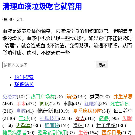
清理血液垃圾吃它就管用
08-30
124
血液是滋养身体的源泉，它流遍全身的组织和器官。但随着年
龄的增长，血液中也会出现一些“垃圾”，如果它们不能被及时
“清理”，就会造成血液不清洁，变得黏稠，流通不顺畅，从而
影响健康。这时，不妨通过一些
搜索
热门搜索
联系站长
免疫力
(102)
热门广场舞
(26)
前戏
(139)
煮菜
(790)
养生禁忌
(464)
手术
(472)
同房
(143)
丰胸
(82)
红眼病
(46)
死亡病例
(216)
自慰
(41)
健康资讯
(1919)
夏季疾病预防
(34)
每日养生
(2136)
干眼
(35)
护肤技巧
(2234)
女人
(342)
癌症
(196)
失眠
(154)
避孕套
(236)
胆固醇
(159)
遗精
(121)
世卫组织
(136)
糖尿病患者
(80)
避孕药副作用
(37)
生姜
(154)
医保目录
(107)