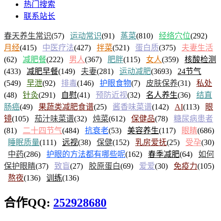
热门搜索
联系站长
春天养生常识
(57)
运动常识
(91)
蒸菜
(810)
经络穴位
(292)
月经
(415)
中医疗法
(427)
拌菜
(521)
蛋白质
(375)
夫妻生活
(62)
减肥餐
(222)
男人
(367)
肥胖
(115)
女人
(359)
核酸检测
(433)
减肥早餐
(149)
夫妻
(281)
运动减肥
(3693)
24节气
(549)
早泄
(92)
排毒
(146)
护眼食物
(7)
皮肤保养
(31)
私处
(48)
针灸
(291)
自慰
(41)
预防近视
(32)
名人养生
(36)
结直
肠癌
(49)
果蔬类减肥食谱
(25)
酱香味菜谱
(142)
AI
(113)
眼
镜
(105)
茄汁味菜谱
(32)
炖菜
(612)
保健品
(78)
糖尿病患者
(81)
二十四节气
(484)
抗衰老
(53)
美容养生
(117)
眼睛
(686)
睡眠质量
(111)
远视
(38)
保健
(152)
乳房爱抚
(25)
受孕
(30)
中药
(286)
护眼的方法都有哪些呢
(162)
春季减肥
(64)
如何
保护眼睛
(37)
致盲
(27)
胶原蛋白
(69)
爱爱
(30)
免疫力
(105)
熬夜
(136)
训练
(136)
合作QQ:
252928680