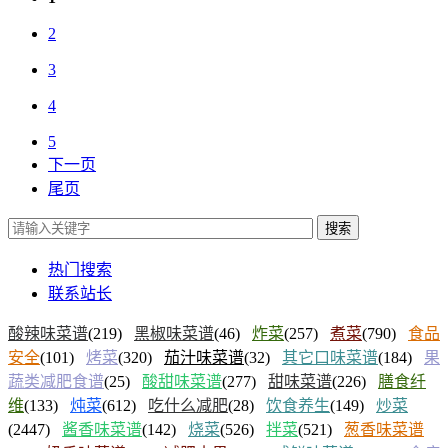
2
3
4
5
下一页
尾页
搜索
热门搜索
联系站长
酸辣味菜谱
(219)
黑椒味菜谱
(46)
炸菜
(257)
煮菜
(790)
食品
安全
(101)
烤菜
(320)
茄汁味菜谱
(32)
其它口味菜谱
(184)
果
蔬类减肥食谱
(25)
酸甜味菜谱
(277)
甜味菜谱
(226)
膳食纤
维
(133)
炖菜
(612)
吃什么减肥
(28)
饮食养生
(149)
炒菜
(2447)
酱香味菜谱
(142)
烧菜
(526)
拌菜
(521)
葱香味菜谱