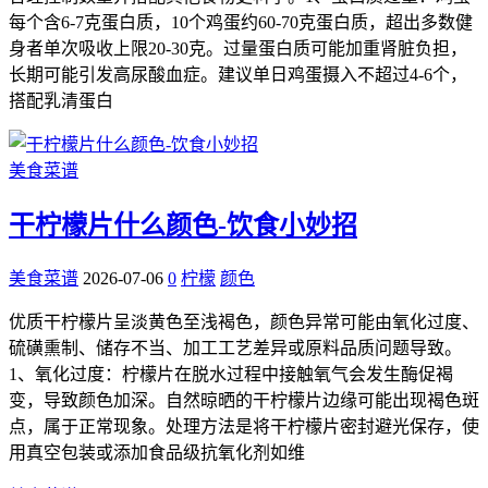
每个含6-7克蛋白质，10个鸡蛋约60-70克蛋白质，超出多数健
身者单次吸收上限20-30克。过量蛋白质可能加重肾脏负担，
长期可能引发高尿酸血症。建议单日鸡蛋摄入不超过4-6个，
搭配乳清蛋白
美食菜谱
干柠檬片什么颜色-饮食小妙招
美食菜谱
2026-07-06
0
柠檬
颜色
优质干柠檬片呈淡黄色至浅褐色，颜色异常可能由氧化过度、
硫磺熏制、储存不当、加工工艺差异或原料品质问题导致。
1、氧化过度：柠檬片在脱水过程中接触氧气会发生酶促褐
变，导致颜色加深。自然晾晒的干柠檬片边缘可能出现褐色斑
点，属于正常现象。处理方法是将干柠檬片密封避光保存，使
用真空包装或添加食品级抗氧化剂如维