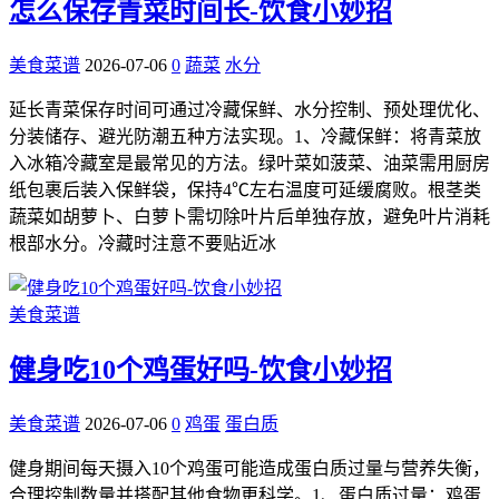
怎么保存青菜时间长-饮食小妙招
美食菜谱
2026-07-06
0
蔬菜
水分
延长青菜保存时间可通过冷藏保鲜、水分控制、预处理优化、
分装储存、避光防潮五种方法实现。1、冷藏保鲜：将青菜放
入冰箱冷藏室是最常见的方法。绿叶菜如菠菜、油菜需用厨房
纸包裹后装入保鲜袋，保持4℃左右温度可延缓腐败。根茎类
蔬菜如胡萝卜、白萝卜需切除叶片后单独存放，避免叶片消耗
根部水分。冷藏时注意不要贴近冰
美食菜谱
健身吃10个鸡蛋好吗-饮食小妙招
美食菜谱
2026-07-06
0
鸡蛋
蛋白质
健身期间每天摄入10个鸡蛋可能造成蛋白质过量与营养失衡，
合理控制数量并搭配其他食物更科学。1、蛋白质过量：鸡蛋