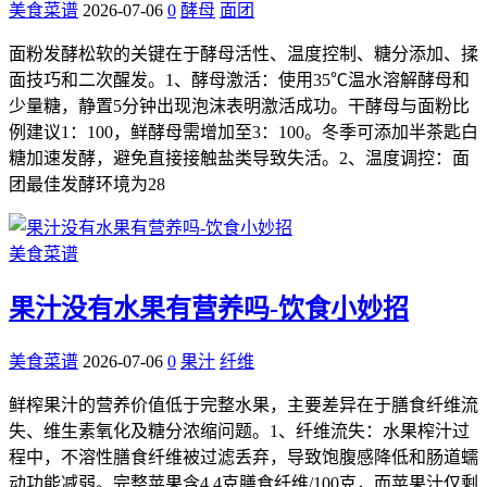
美食菜谱
2026-07-06
0
酵母
面团
面粉发酵松软的关键在于酵母活性、温度控制、糖分添加、揉
面技巧和二次醒发。1、酵母激活：使用35℃温水溶解酵母和
少量糖，静置5分钟出现泡沫表明激活成功。干酵母与面粉比
例建议1：100，鲜酵母需增加至3：100。冬季可添加半茶匙白
糖加速发酵，避免直接接触盐类导致失活。2、温度调控：面
团最佳发酵环境为28
美食菜谱
果汁没有水果有营养吗-饮食小妙招
美食菜谱
2026-07-06
0
果汁
纤维
鲜榨果汁的营养价值低于完整水果，主要差异在于膳食纤维流
失、维生素氧化及糖分浓缩问题。1、纤维流失：水果榨汁过
程中，不溶性膳食纤维被过滤丢弃，导致饱腹感降低和肠道蠕
动功能减弱。完整苹果含4.4克膳食纤维/100克，而苹果汁仅剩