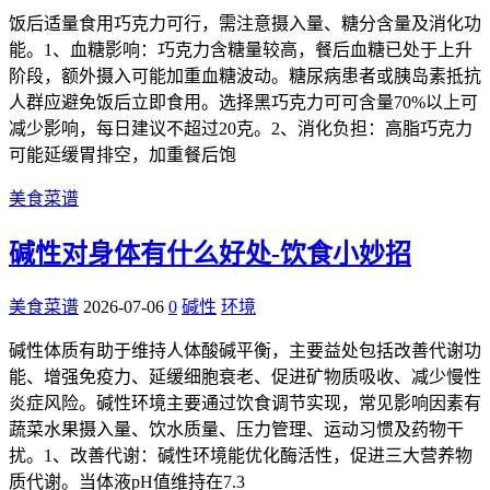
饭后适量食用巧克力可行，需注意摄入量、糖分含量及消化功
能。1、血糖影响：巧克力含糖量较高，餐后血糖已处于上升
阶段，额外摄入可能加重血糖波动。糖尿病患者或胰岛素抵抗
人群应避免饭后立即食用。选择黑巧克力可可含量70%以上可
减少影响，每日建议不超过20克。2、消化负担：高脂巧克力
可能延缓胃排空，加重餐后饱
美食菜谱
碱性对身体有什么好处-饮食小妙招
美食菜谱
2026-07-06
0
碱性
环境
碱性体质有助于维持人体酸碱平衡，主要益处包括改善代谢功
能、增强免疫力、延缓细胞衰老、促进矿物质吸收、减少慢性
炎症风险。碱性环境主要通过饮食调节实现，常见影响因素有
蔬菜水果摄入量、饮水质量、压力管理、运动习惯及药物干
扰。1、改善代谢：碱性环境能优化酶活性，促进三大营养物
质代谢。当体液pH值维持在7.3