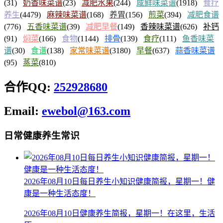
(31)
奶香味菜谱
(23)
减肥水果
(244)
咸鲜味菜谱
(1918)
食疗
养生
(4479)
麻辣味菜谱
(168)
养胃
(156)
煎菜
(394)
减肥食谱
(776)
五香味菜谱
(39)
减肥早餐
(149)
香辣味菜谱
(626)
补钙
(91)
焖菜
(166)
食物
(1144)
排骨
(139)
食疗
(111)
鱼香味菜
谱
(30)
食谱
(138)
家常味菜谱
(3180)
早餐
(637)
蒜香味菜谱
(95)
蒸菜
(810)
合作QQ:
252928680
Email:
ewebol@163.com
日常健康养生常识
2026年08月10日每日养生小知识健康简报，星期一！健
康是一种生活态度！
2026年08月10日健康养生简报，星期一！在这里，生活