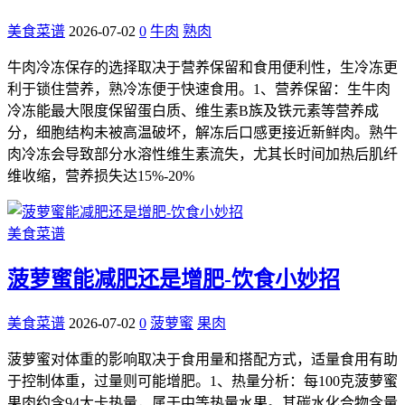
美食菜谱
2026-07-02
0
牛肉
熟肉
牛肉冷冻保存的选择取决于营养保留和食用便利性，生冷冻更
利于锁住营养，熟冷冻便于快速食用。1、营养保留：生牛肉
冷冻能最大限度保留蛋白质、维生素B族及铁元素等营养成
分，细胞结构未被高温破坏，解冻后口感更接近新鲜肉。熟牛
肉冷冻会导致部分水溶性维生素流失，尤其长时间加热后肌纤
维收缩，营养损失达15%-20%
美食菜谱
菠萝蜜能减肥还是增肥-饮食小妙招
美食菜谱
2026-07-02
0
菠萝蜜
果肉
菠萝蜜对体重的影响取决于食用量和搭配方式，适量食用有助
于控制体重，过量则可能增肥。1、热量分析：每100克菠萝蜜
果肉约含94大卡热量，属于中等热量水果。其碳水化合物含量