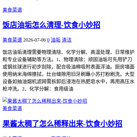
美食菜谱
饭店油垢怎么清理-饮食小妙招
美食菜谱
2026-07-06
0
油垢
清洁
饭店油垢清理需要物理清除、化学分解、高温处理、日常维护
和专业设备辅助等方法。1、物理清除：顽固油垢可先用铲刀
或钢丝球进行初步刮除，配合吸油棉吸附表面浮油。厨房墙面
使用纳米海绵擦拭，灶台缝隙用旧牙刷蘸小苏打粉刷洗。大型
设备如抽油烟机滤网需拆卸后浸泡在热肥皂水中，再用高压水
枪冲洗。2、化学分解：食用级油
美食菜谱
果酱太稠了怎么稀释出来-饮食小妙招