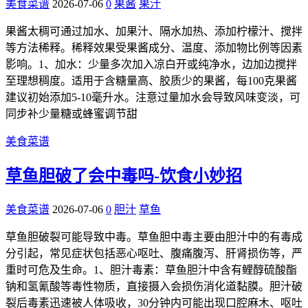
美食菜谱
2026-07-06
0
果酱
果汁
果酱太稠可通过加水、加果汁、隔水加热、添加柠檬汁、搅拌
等方法稀释。稀释效果受果酱成分、温度、添加物比例等因素
影响。1、加水：少量多次加入凉白开或纯净水，边加边搅拌
至理想稠度。适用于含糖量高、胶质少的果酱，每100克果酱
建议初始添加5-10毫升水。注意过量加水会导致风味变淡，可
同步补少量糖或蜂蜜调节甜
美食菜谱
草鱼胆破了会中毒吗-饮食小妙招
美食菜谱
2026-07-06
0
胆汁
草鱼
草鱼胆破裂可能导致中毒。草鱼胆中毒主要由胆汁中的有毒成
分引起，常见症状包括恶心呕吐、腹痛腹泻、肝肾损伤等，严
重时可危及生命。1、胆汁毒素：草鱼胆汁中含有鲤醇硫酸酯
钠和氢氰酸等毒性物质，直接摄入会损伤消化道黏膜。胆汁破
裂后毒素迅速被人体吸收，30分钟内可能出现口腔麻木、呕吐