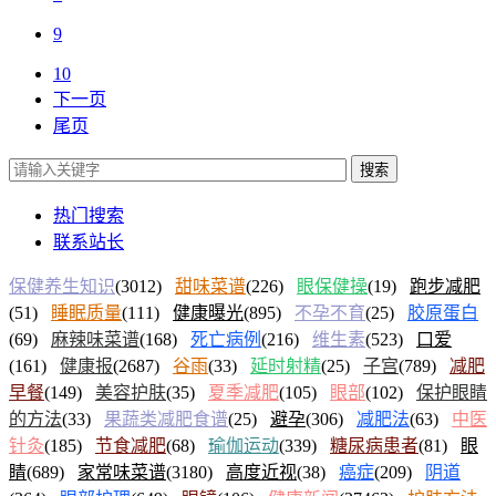
9
10
下一页
尾页
搜索
热门搜索
联系站长
保健养生知识
(3012)
甜味菜谱
(226)
眼保健操
(19)
跑步减肥
(51)
睡眠质量
(111)
健康曝光
(895)
不孕不育
(25)
胶原蛋白
(69)
麻辣味菜谱
(168)
死亡病例
(216)
维生素
(523)
口爱
(161)
健康报
(2687)
谷雨
(33)
延时射精
(25)
子宫
(789)
减肥
早餐
(149)
美容护肤
(35)
夏季减肥
(105)
眼部
(102)
保护眼睛
的方法
(33)
果蔬类减肥食谱
(25)
避孕
(306)
减肥法
(63)
中医
针灸
(185)
节食减肥
(68)
瑜伽运动
(339)
糖尿病患者
(81)
眼
睛
(689)
家常味菜谱
(3180)
高度近视
(38)
癌症
(209)
阴道