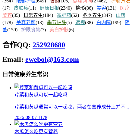
(364)
眼部护理
(649)
眼镜
(106)
健康新闻
(27462)
护肤方法
(17)
皮肤癌
(11)
健康日报
(2340)
整形
(86)
美容
(131)
医疗
美容
(35)
日常养生
(184)
减肥药
(52)
冬季养生
(847)
山药
(178)
美容养颜
(13)
季节护肤
(5)
远视
(38)
白内障
(199)
阴
茎
(159)
护眼食物
(7)
美白护肤
(6)
合作QQ:
252928680
Email:
ewebol@163.com
日常健康养生常识
芹菜和黄瓜可以一起吃吗
芹菜和黄瓜通常可以一起吃，两者在营养成分上并不...
2026-08-07
1178
木瓜怎么吃更有营养