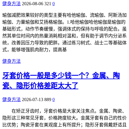
健身方法
2026-08-06
321
0
瑜伽减肥效果较好的类型主要有哈他瑜伽、流瑜伽、阿斯汤加
瑜伽、力量瑜伽和艾扬格瑜伽。1.哈他瑜伽哈他瑜伽是瑜伽的
基础形式，动作节奏缓慢，强调体式的保持与呼吸的配合。虽
然其单位时间内的热量消耗相对温和，但有助于调节内分泌系
统，改善因压力导致的肥胖。通过练习树式、战士二等基础体
式，能够增强肌肉耐力，提高基
健身方法
牙套价格一般是多少钱一个？金属、陶
瓷、隐形价格差距太大了
健身方法
2026-07-13
889
0
在矫正牙齿时，牙套价格是大家关注焦点。金属、陶瓷、
隐形这三种常见牙套，价格跨度较大。金属牙套有自己的性价
比优势；陶瓷牙套在美观度上有所提升；隐形牙套佩戴舒适且