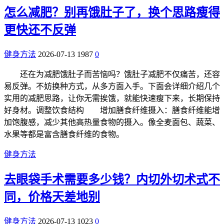
怎么减肥？别再饿肚子了，换个思路瘦得
更快还不反弹
健身方法
2026-07-13
1987
0
还在为减肥饿肚子而苦恼吗？饿肚子减肥不仅痛苦，还容
易反弹。不妨换种方式，从多方面入手。下面会详细介绍几个
实用的减肥思路，让你无需挨饿，就能快速瘦下来，长期保持
好身材。调整饮食结构 增加膳食纤维摄入：膳食纤维能增
加饱腹感，减少其他高热量食物的摄入。像全麦面包、蔬菜、
水果等都是富含膳食纤维的食物。
健身方法
去眼袋手术需要多少钱？内切外切术式不
同，价格天差地别
健身方法
2026-07-13
1023
0