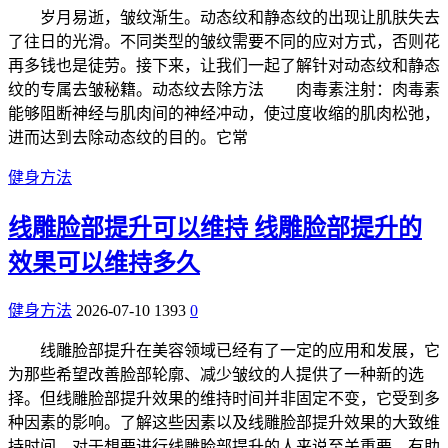
岁月易逝，皱纹渐生。动态纹和静态纹的出现让肌肤失去
了往日的光滑。不同类型的皱纹需要不同的应对方式，否则花
再多钱也是徒劳。接下来，让我们一起了解针对动态纹和静态
纹的专属去皱秘籍。动态纹去除方法 肉毒素注射：肉毒素
能够阻断神经与肌肉间的神经冲动，使过度收缩的肌肉松弛，
进而达到去除动态纹的目的。它常
健身方法
线雕脸部提升可以维持 线雕脸部提升的
效果可以维持多久
健身方法
2026-07-10
1393
0
线雕脸部提升在美容领域已经有了一定的应用和发展，它
为那些希望改善脸部轮廓、减少皱纹的人提供了一种新的选
择。但线雕脸部提升效果的维持时间并非固定不变，它受到多
种因素的影响。了解这些因素以及线雕脸部提升效果的大致维
持时间，对于想要进行线雕脸部提升的人来说至关重要，有助