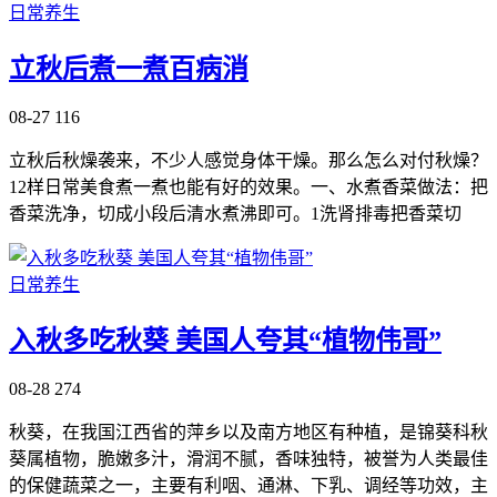
日常养生
立秋后煮一煮百病消
08-27
116
立秋后秋燥袭来，不少人感觉身体干燥。那么怎么对付秋燥？
12样日常美食煮一煮也能有好的效果。一、水煮香菜做法：把
香菜洗净，切成小段后清水煮沸即可。1洗肾排毒把香菜切
日常养生
入秋多吃秋葵 美国人夸其“植物伟哥”
08-28
274
秋葵，在我国江西省的萍乡以及南方地区有种植，是锦葵科秋
葵属植物，脆嫩多汁，滑润不腻，香味独特，被誉为人类最佳
的保健蔬菜之一，主要有利咽、通淋、下乳、调经等功效，主