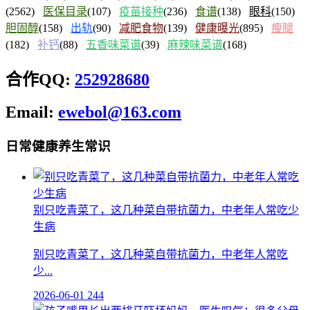
(2562)
医保目录
(107)
疫苗接种
(236)
食谱
(138)
眼科
(150)
胆固醇
(158)
出轨
(90)
减肥食物
(139)
健康曝光
(895)
瘦腿
(182)
补钙
(88)
五香味菜谱
(39)
麻辣味菜谱
(168)
合作QQ:
252928680
Email:
ewebol@163.com
日常健康养生常识
别只吃青菜了，这几种菜自带抗菌力，中老年人常吃少
生病
别只吃青菜了，这几种菜自带抗菌力，中老年人常吃
少...
2026-06-01
244