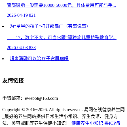
背部吸脂一般需要10000-50000元，具体费用可能与手...
2026-04-19
821
为“星星的孩子”打开那扇门（有事说事）
17，数字不大，可当它跟“孤独症儿童特殊教育学...
2026-04-08
833
超声消融可以治疗子宫肌瘤吗
超声消融一般可以治疗子宫肌瘤，适用于符合适应证...
2026-04-06
1682
友情链接
做膨体隆鼻价钱是多少
申请邮箱：ewebol@163.com
膨体隆鼻一般需要10000-50000元，具体费用可能与手...
Copyright © 2016~2026. All rights reserved. 易网在线健康养生网
2026-04-02
265
_最好的养生网站提供日常生活小常识、养生食谱、健身方
爱可思多维素能治痔疮吗有效果吗 盘点爱可思多维素的
法、美容减肥等养生保健小知识！
健康养生小知识
粤ICP备