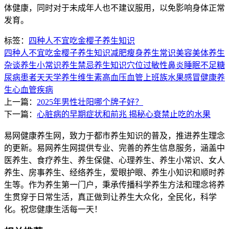
体健康，同时对于未成年人也不建议服用，以免影响身体正常
发育。
标签：
四种人不宜吃金樱子
养生知识
四种人不宜吃金樱子
养生知识
减肥瘦身
养生常识
美容美体
养生
杂谈
养生小常识
养生禁忌
养生知识
穴位
过敏性鼻炎
睡眠不足
糖
尿病患者
天天学养生
维生素
高血压
血管
上班族
水果
感冒
健康养
生
心血管疾病
上一篇：
2025年男性壮阳哪个牌子好？
下一篇：
心脏病的早期症状和前兆 揭秘心衰禁止吃的水果
易网健康养生网，致力于都市养生知识的普及，推进养生理念
的更新。易网养生网提供专业、完善的养生信息服务，涵盖中
医养生、食疗养生、养生保健、心理养生、养生小常识、女人
养生、房事养生、经络养生，爱眼护眼、养生小知识和顺时养
生等。作为养生第一门户，秉承传播科学养生方法和理念将养
生贯穿于日常生活，真正做到让养生大众化，全民化，科学
化。祝您健康生活每一天！