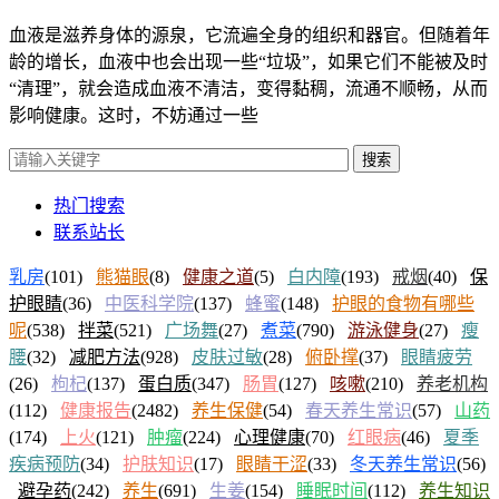
血液是滋养身体的源泉，它流遍全身的组织和器官。但随着年
龄的增长，血液中也会出现一些“垃圾”，如果它们不能被及时
“清理”，就会造成血液不清洁，变得黏稠，流通不顺畅，从而
影响健康。这时，不妨通过一些
搜索
热门搜索
联系站长
乳房
(101)
熊猫眼
(8)
健康之道
(5)
白内障
(193)
戒烟
(40)
保
护眼睛
(36)
中医科学院
(137)
蜂蜜
(148)
护眼的食物有哪些
呢
(538)
拌菜
(521)
广场舞
(27)
煮菜
(790)
游泳健身
(27)
瘦
腰
(32)
减肥方法
(928)
皮肤过敏
(28)
俯卧撑
(37)
眼睛疲劳
(26)
枸杞
(137)
蛋白质
(347)
肠胃
(127)
咳嗽
(210)
养老机构
(112)
健康报告
(2482)
养生保健
(54)
春天养生常识
(57)
山药
(174)
上火
(121)
肿瘤
(224)
心理健康
(70)
红眼病
(46)
夏季
疾病预防
(34)
护肤知识
(17)
眼睛干涩
(33)
冬天养生常识
(56)
避孕药
(242)
养生
(691)
生姜
(154)
睡眠时间
(112)
养生知识