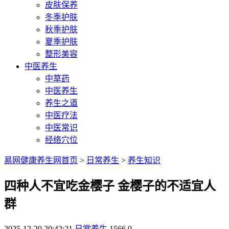
皮肤保养
冬季护肤
秋季护肤
夏季护肤
整形美容
中医养生
中草药
中医养生
养生之道
中医疗法
中医常识
经络穴位
易网健康养生网首页
>
日常养生
>
养生知识
四种人不宜吃金樱子 金樱子的不适宜人
群
2025-12-20 20:42:21
日常养生
1566
0