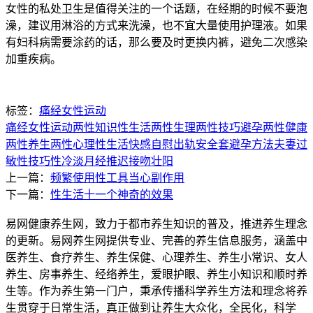
女性的私处卫生是值得关注的一个话题，在经期的时候不要泡
澡，建议用淋浴的方式来洗澡，也不宜大量使用护理液。如果
有妇科病需要涂药的话，那么要及时更换内裤，避免二次感染
加重疾病。
标签：
痛经
女性
运动
痛经
女性
运动
两性知识
性生活
两性生理
两性技巧
避孕
两性健康
两性养生
两性心理
性生活快感
自慰
出轨
安全套
避孕方法
夫妻
过
敏
性技巧
性冷淡
月经推迟
接吻
壮阳
上一篇：
频繁使用性工具当心副作用
下一篇：
性生活十一个神奇的效果
易网健康养生网，致力于都市养生知识的普及，推进养生理念
的更新。易网养生网提供专业、完善的养生信息服务，涵盖中
医养生、食疗养生、养生保健、心理养生、养生小常识、女人
养生、房事养生、经络养生，爱眼护眼、养生小知识和顺时养
生等。作为养生第一门户，秉承传播科学养生方法和理念将养
生贯穿于日常生活，真正做到让养生大众化，全民化，科学