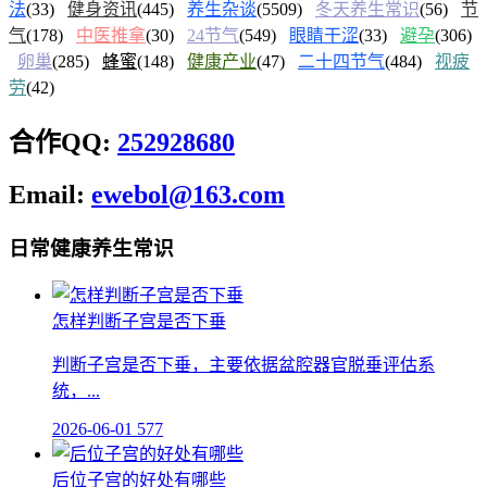
法
(33)
健身资讯
(445)
养生杂谈
(5509)
冬天养生常识
(56)
节
气
(178)
中医推拿
(30)
24节气
(549)
眼睛干涩
(33)
避孕
(306)
卵巢
(285)
蜂蜜
(148)
健康产业
(47)
二十四节气
(484)
视疲
劳
(42)
合作QQ:
252928680
Email:
ewebol@163.com
日常健康养生常识
怎样判断子宫是否下垂
判断子宫是否下垂，主要依据盆腔器官脱垂评估系
统，...
2026-06-01
577
后位子宫的好处有哪些