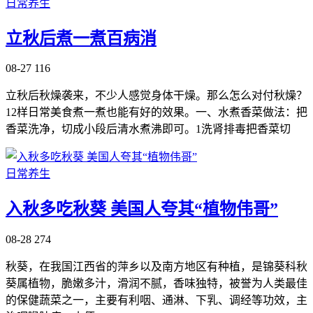
日常养生
立秋后煮一煮百病消
08-27
116
立秋后秋燥袭来，不少人感觉身体干燥。那么怎么对付秋燥？
12样日常美食煮一煮也能有好的效果。一、水煮香菜做法：把
香菜洗净，切成小段后清水煮沸即可。1洗肾排毒把香菜切
日常养生
入秋多吃秋葵 美国人夸其“植物伟哥”
08-28
274
秋葵，在我国江西省的萍乡以及南方地区有种植，是锦葵科秋
葵属植物，脆嫩多汁，滑润不腻，香味独特，被誉为人类最佳
的保健蔬菜之一，主要有利咽、通淋、下乳、调经等功效，主