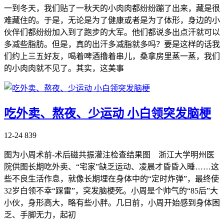
一到冬天，我们贴了一秋天的小肉肉都纷纷蹦了出来，藏是很
难藏住的。于是，无论是为了健康或者是为了体形，身边的小
伙伴们都纷纷加入到了跑步的大军。他们都说多出点汗就可以
多减些脂肪。但是，真的出汗多减脂就多吗？要是这样的话我
们约上三五好友，喝着啤酒撸着串儿，桑拿房里蒸一蒸，我们
的小肉肉就不见了。其实，这美事
吃外卖、熬夜、少运动 小白领突发脑梗
12-24
839
图为小周术前-术后磁共振灌注检查结果图 浙江大学明州医
院供图长期吃外卖、“宅家”缺乏运动、凌晨才昏昏入睡……这
些不良生活作息，就像长期埋在身体中的“定时炸弹”，最终使
32岁白领不幸“踩雷”，突发脑梗死。小周是个帅气的“85后”大
小伙，身形高大，略有些小胖。几日前，小周开始感到身体困
乏、手脚无力，起初