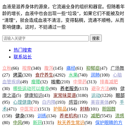
血液是滋养身体的源泉，它流遍全身的组织和器官。但随着年
龄的增长，血液中也会出现一些“垃圾”，如果它们不能被及时
“清理”，就会造成血液不清洁，变得黏稠，流通不顺畅，从而
影响健康。这时，不妨通过一些
搜索
热门搜索
联系站长
立秋
(66)
按摩
(340)
腹泻
(145)
痛经
(61)
抑郁症
(47)
广场舞
(27)
烤菜
(320)
食疗养生
(4292)
水果
(740)
润肺
(100)
心脑
血管疾病
(49)
瘦腰
(32)
咳嗽
(210)
中草药
(313)
排毒减肥
(30)
哪些运动可以瘦身
(90)
养老服务
(113)
避孕方法
(69)
健
康之道
(5)
健康知识
(43)
家常味菜谱
(3180)
运动
(1226)
眼部
(95)
心理健康
(70)
白内障
(193)
感冒
(199)
美容美体
(97)
手
术
(471)
中医常识
(1513)
护肤品
(164)
射精
(101)
胆固醇
(158)
健身
(338)
训练
(134)
养老机构
(112)
减肥
(5545)
流感
(80)
中风
(98)
新冠
(1315)
秋天养生常识
(58)
保护眼睛的方