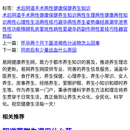
标签：
术后
阴道
手术
两性健康
保健养生知识
术后
阴道
手术
两性健康
保健养生知识
两性生理
两性健康
两性知
识
两性心理
性生活
两性技巧
避孕
两性养生
姿势
痛经
高潮
早泄
男
性性功能障碍
乳房爱抚
性病
性爱
避孕药副作用
性爱技巧
性器官
勃起
上一篇：
怀孕两个月下面流褐色分泌物怎么回事
下一篇：
同房后有少量出血什么原因
易网健康养生网，致力于都市养生知识的普及，推进养生理念
的更新。易网养生网提供专业、完善的养生信息服务，涵盖中
医养生、食疗养生、养生保健、心理养生、养生小常识、女人
养生、房事养生、经络养生，爱眼护眼、养生小知识和顺时养
生等。作为养生第一门户，秉承传播科学养生方法和理念将养
生贯穿于日常生活，真正做到让养生大众化，全民化，科学
化。祝您健康生活每一天！
相关推荐