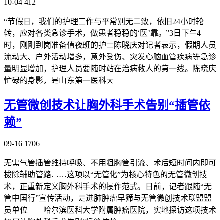
10-04
412
“节假日，我们的护理工作与平常别无二致，依旧24小时轮
转，应对各类急诊手术，做患者稳稳的‘医’靠。”3日下午4
时，刚刚到岗准备值夜班的护士陈晓庆对记者表示，假期人员
流动大、户外活动增多，意外受伤、突发心脑血管疾病等急诊
量明显增加，护理人员要随时站在治病救人的第一线。陈晓庆
忙碌的身影，是山东第一医科大
无管微创技术让胸外科手术告别“插管依
赖”
09-16
1706
无需气管插管维持呼吸、不用粗胸管引流、术后短时间内即可
拔除辅助管路……这项以“无管化”为核心特色的无管微创技
术，正重新定义胸外科手术的操作范式。日前，记者跟随“无
管中国行”宣传活动，走进肺肿瘤早筛与无管微创技术联盟盟
员单位——哈尔滨医科大学附属肿瘤医院，实地探访这项技术