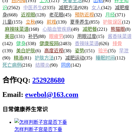
(5)
白内障
(193)
上火
(121)
夫妻生活
(62)
出轨
(90)
养生知
识
(2562)
中医养生
(2335)
减肥方法
(928)
女人
(342)
减肥瘦
身
(668)
近视眼
(128)
老花眼
(45)
预防近视
(32)
月经
(371)
儿童
(155)
立秋
(66)
前戏
(139)
夏季养生
(855)
护肤误区
(12)
麻辣味菜谱
(168)
心脑血管疾病
(49)
减肥餐
(221)
熊猫眼
(8)
美容
(131)
补钙
(88)
眼疲劳
(101)
用眼过度
(15)
酱香味菜谱
(142)
健身
(338)
健康报网
(2483)
香辣味菜谱
(626)
排骨
(139)
美白护肤
(6)
高度近视
(38)
姿势
(151)
验光
(35)
早泄
(90)
精液
(81)
护肤方法
(17)
减肥运动
(35)
睡眠时间
(112)
死亡病例
(216)
结膜炎
(90)
同房
(142)
合作QQ:
252928680
Email:
ewebol@163.com
日常健康养生常识
怎样判断子宫是否下垂