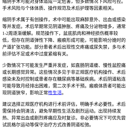
缩阴手术可能对身体造成一定危害，但多数情况下风险可控。
手术风险与个体体质、操作规范及术后护理等因素相关。
缩阴手术属于有创操作，术中可能出现麻醉意外、出血或感染
等并发症。术后早期常见阴道肿胀、疼痛及分泌物增多，通常
1-2周逐渐缓解。规范操作下，盆底肌肉和神经损伤概率较
低，但存在阴道弹性下降、瘢痕形成可能，可能影响分娩时的
产道扩张功能。部分患者术后出现性交疼痛或尿失禁，多与术
前评估不足或术中过度紧缩有关。
少数情况下可能发生严重并发症，如直肠阴道瘘、慢性盆腔痛
或长期感觉异常。这些情况多见于非正规医疗机构操作、术后
感染未及时控制或患者存在糖尿病等基础疾病。术后阴道粘连
可能导致月经排出困难，需二次手术干预。瘢痕体质者可能出
现阴道狭窄，影响正常
性生活
。
建议选择正规医疗机构进行术前评估，明确手术必要性。术后
需保持会阴清洁，避免早期性生活及剧烈运动。出现持续发
热、异常出血或剧烈疼痛应及时复诊。非必要情况下可优先尝
试凯格尔运动等保守治疗方式改善阴道松弛。