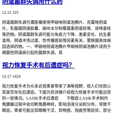
阴道菌群失调用什么药
12-21
225
阴道菌群失调可遵医嘱使用甲硝唑阴道泡腾片、克霉唑阴道
片、乳酸菌阴道胶囊、硝呋太尔制霉菌素阴道软膏、双唑泰栓
等药物。阴道菌群失调可能与免疫力下降、激素变化、抗生素
滥用、阴道冲洗过度、性传播感染等因素有关，需根据具体病
因选择药物。一、甲硝唑阴道泡腾片甲硝唑阴道泡腾片适用于
细菌性阴道病引起的菌群失调，其
视力恢复手术有后遗症吗？
12-17
1424
视力恢复手术为众多近视患者带来了清晰视野，但人们也担心
其是否存在后遗症。下面为您详细介绍视力恢复手术可能出现
的一些情况。LASIK手术后遗症 干眼症:LASIK手术制作
角膜瓣过程中会切断角膜神经，影响泪液分泌和分布，导致干
眼症。患者可能出现眼睛干涩、异物感、视疲劳等症状，部分