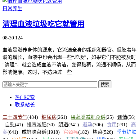
日常养生
清理血液垃圾吃它就管用
08-30
124
血液是滋养身体的源泉，它流遍全身的组织和器官。但随着年
龄的增长，血液中也会出现一些“垃圾”，如果它们不能被及时
“清理”，就会造成血液不清洁，变得黏稠，流通不顺畅，从而
影响健康。这时，不妨通过一些
搜索
热门搜索
联系站长
二十四节气
(484)
糖尿病
(261)
果蔬类减肥食谱
(25)
调情
(56)
自慰
(41)
排毒减肥
(30)
阴道
(341)
避孕
(306)
食用
(291)
高
潮
(641)
咸鲜味菜谱
(1918)
宫颈癌
(182)
烧菜
(526)
季节护肤