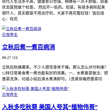
现代人生活水平高，健康意识也强，稍微有一点不舒服，就喜
欢去医院做个检查， 然后开一些药。但是，有很多病听起来
很吓人，其实都是不用治疗的，大家不再花冤枉钱！饭后烧
心：吃花
日常养生
立秋后煮一煮百病消
08-27
116
立秋后秋燥袭来，不少人感觉身体干燥。那么怎么对付秋燥？
12样日常美食煮一煮也能有好的效果。一、水煮香菜做法：把
香菜洗净，切成小段后清水煮沸即可。1洗肾排毒把香菜切
日常养生
入秋多吃秋葵 美国人夸其“植物伟哥”