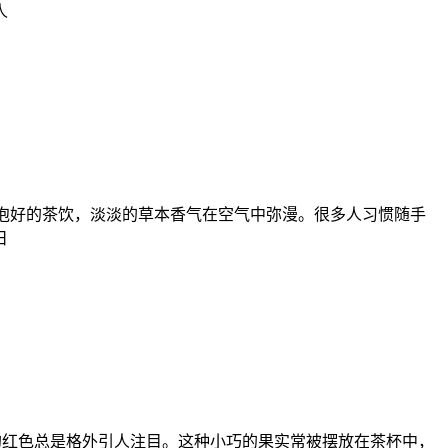
人
是一杯刚泡好的茶饮，淡淡的草本香气在空气中弥漫。很多人习惯随手
日
抹鲜艳的红色总是格外引人注目。这种小巧的果实常被摆放在茶杯中，