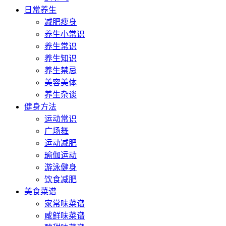
日常养生
减肥瘦身
养生小常识
养生常识
养生知识
养生禁忌
美容美体
养生杂谈
健身方法
运动常识
广场舞
运动减肥
瑜伽运动
游泳健身
饮食减肥
美食菜谱
家常味菜谱
咸鲜味菜谱