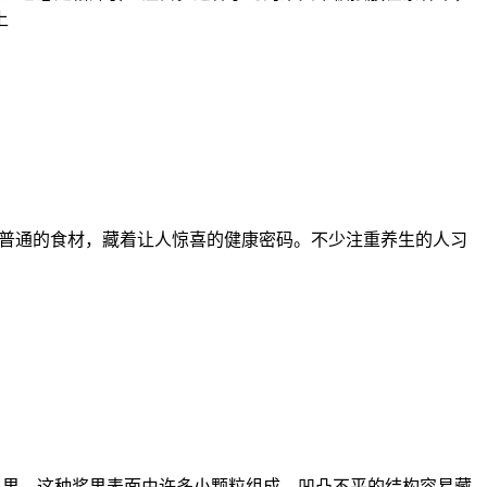
上
一些看似普通的食材，藏着让人惊喜的健康密码。不少注重养生的人习
喜爱的水果。这种浆果表面由许多小颗粒组成，凹凸不平的结构容易藏