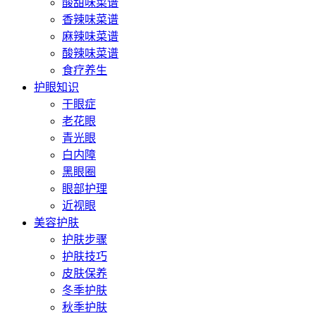
酸甜味菜谱
香辣味菜谱
麻辣味菜谱
酸辣味菜谱
食疗养生
护眼知识
干眼症
老花眼
青光眼
白内障
黑眼圈
眼部护理
近视眼
美容护肤
护肤步骤
护肤技巧
皮肤保养
冬季护肤
秋季护肤