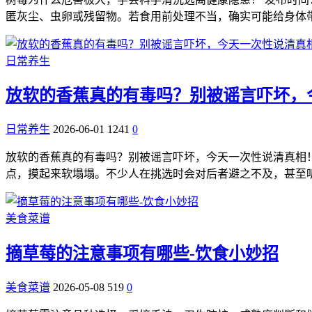
匿灰尘、虫卵或残留物。若食用前处理不当，确实可能给身体
日常养生
放软的香蕉真的有毒吗？别被谣言吓坏，
日常养生
2026-06-01
1241
0
放软的香蕉真的有毒吗？别被谣言吓坏，今天一次性说清真相！ 发
点，摸起来软塌塌。不少人在挑选时会对后者避之不及，甚至听
美食菜谱
摘草莓的注意事项有哪些-饮食小妙招
美食菜谱
2026-05-08
519
0