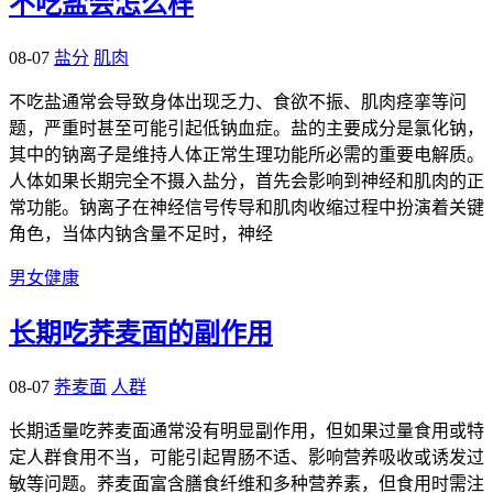
不吃盐会怎么样
08-07
盐分
肌肉
不吃盐通常会导致身体出现乏力、食欲不振、肌肉痉挛等问
题，严重时甚至可能引起低钠血症。盐的主要成分是氯化钠，
其中的钠离子是维持人体正常生理功能所必需的重要电解质。
人体如果长期完全不摄入盐分，首先会影响到神经和肌肉的正
常功能。钠离子在神经信号传导和肌肉收缩过程中扮演着关键
角色，当体内钠含量不足时，神经
男女健康
长期吃荞麦面的副作用
08-07
荞麦面
人群
长期适量吃荞麦面通常没有明显副作用，但如果过量食用或特
定人群食用不当，可能引起胃肠不适、影响营养吸收或诱发过
敏等问题。荞麦面富含膳食纤维和多种营养素，但食用时需注