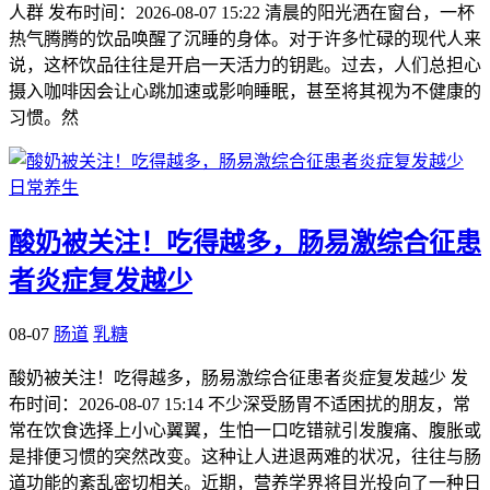
人群 发布时间：2026-08-07 15:22 清晨的阳光洒在窗台，一杯
热气腾腾的饮品唤醒了沉睡的身体。对于许多忙碌的现代人来
说，这杯饮品往往是开启一天活力的钥匙。过去，人们总担心
摄入咖啡因会让心跳加速或影响睡眠，甚至将其视为不健康的
习惯。然
日常养生
酸奶被关注！吃得越多，肠易激综合征患
者炎症复发越少
08-07
肠道
乳糖
酸奶被关注！吃得越多，肠易激综合征患者炎症复发越少 发
布时间：2026-08-07 15:14 不少深受肠胃不适困扰的朋友，常
常在饮食选择上小心翼翼，生怕一口吃错就引发腹痛、腹胀或
是排便习惯的突然改变。这种让人进退两难的状况，往往与肠
道功能的紊乱密切相关。近期，营养学界将目光投向了一种日