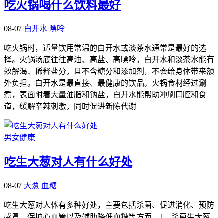
吃火锅喝什么饮料最好
08-07
白开水
嘌呤
吃火锅时，适量饮用常温的白开水或淡茶水通常是最好的选
择。火锅汤底往往高油、高盐、高嘌呤，白开水和淡茶水能有
效解渴、稀释盐分，且不含糖分和添加剂，不会给身体带来额
外负担。白开水是最直接、最健康的饮品。火锅食材经过涮
煮，表面附着大量油脂和钠盐，白开水能帮助冲刷口腔和食
道，缓解辛辣刺激，同时促进新陈代谢
男女健康
吃生大葱对人有什么好处
08-07
大葱
血糖
吃生大葱对人体有多种好处，主要包括杀菌、促进消化、预防
感冒、保护心血管以及辅助降低血糖等方面。1、杀菌生大葱