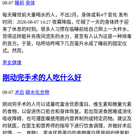
08-07
睡前
身体
每天睡觉前大量喝水的人，不出2月，身体或有4个变化 发布
时间：2026-08-07 14:27 夜幕降临，忙碌了一天的身体终于迎
来了休息的时刻。很多人习惯在临睡前给自己倒上一大杯水，
觉得这样能补充夜间流失的水分，甚至有人认为这是一种排毒
的良方。于是，咕咚咕咚喝下几百毫升水成了睡前的固定仪
式。然而，
男女健康
刚动完手术的人吃什么好
08-07
术后
碳水化合物
刚动完手术的人可以适量吃富含优质蛋白、维生素和微量元素
的食物，以促进伤口愈合和身体恢复。若出现进食困难或消化
吸收障碍，也可遵医嘱使用肠内营养制剂或特定药物。建议及
时就医，在医生和营养师的指导下进行饮食调理，并做好术后
护理。一、食物1、富含优质蛋白的食物蛋白质是组织修复和