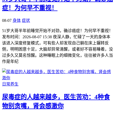
症！为何早不重视！
08-07
身体
症状
51岁大哥半年前睡觉开始不对劲，确诊癌症！为何早不重视！
发布时间：2026-08-07 15:38 夜深人静，忙碌了一天的身体本
该进入深度修复模式，可有些人却发现自己躺在床上辗转反
侧，明明困意十足，大脑却异常清醒，或者好不容易睡着，没
过多久又莫名惊醒。这种睡眠上的细微变化，往往被许多人当
作是年纪
日常养生
尿毒症的人越来越多，医生苦劝：4种食
物别贪嘴，肾会感激你