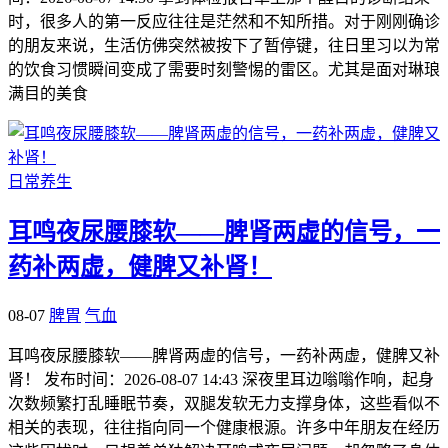
时，很多人的第一反应往往是茫然和不知所措。对于刚刚确诊
的朋友来说，生活仿佛突然被按下了暂停键，往日里习以为常
的饮食习惯瞬间变成了需要时刻警惕的雷区。尤其是面对琳琅
满目的美食
日常养生
耳鸣夜尿腰膝软——脾肾两虚的信号，一
药补两虚，健脾又补肾！
08-07
脾胃
气血
耳鸣夜尿腰膝软——脾肾两虚的信号，一药补两虚，健脾又补
肾！ 发布时间：2026-08-07 14:43 深夜里耳边嗡嗡作响，起身
次数频繁打乱睡眠节奏，双腿发软无力支撑身体，这些看似不
相关的表现，往往指向同一个健康根源。许多中年朋友在经历