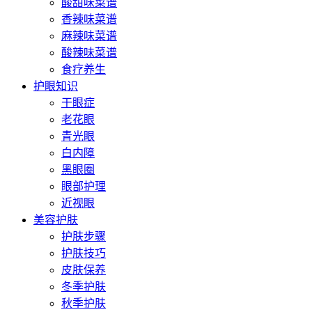
酸甜味菜谱
香辣味菜谱
麻辣味菜谱
酸辣味菜谱
食疗养生
护眼知识
干眼症
老花眼
青光眼
白内障
黑眼圈
眼部护理
近视眼
美容护肤
护肤步骤
护肤技巧
皮肤保养
冬季护肤
秋季护肤