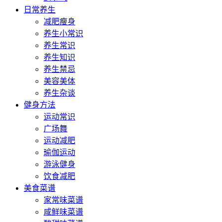
日常养生
减肥瘦身
养生小常识
养生常识
养生知识
养生禁忌
美容美体
养生杂谈
健身方法
运动常识
广场舞
运动减肥
瑜伽运动
游泳健身
饮食减肥
美食菜谱
家常味菜谱
咸鲜味菜谱