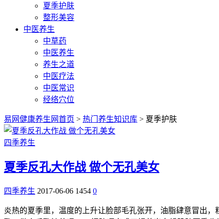
夏季护肤
整形美容
中医养生
中草药
中医养生
养生之道
中医疗法
中医常识
经络穴位
易网健康养生网首页
>
热门养生知识库
> 夏季护肤
四季养生
夏季反孔大作战 做个无孔美女
四季养生
2017-06-06
1454
0
炎热的夏季里，温度的上升让脸部毛孔张开，油脂肆意冒出，