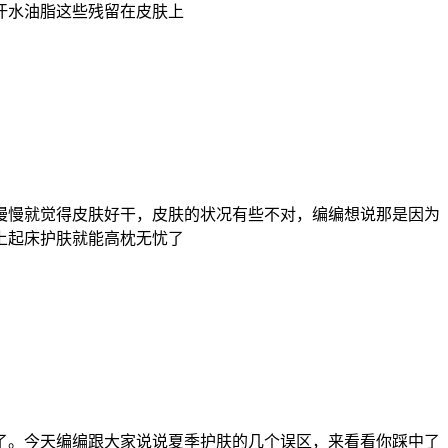
汗水油脂这些残留在皮肤上
慢慢就觉得皮肤好干，皮肤的状况有些不对，编编想说那是因为
上起床护肤就能高枕无忧了
了。今天编编跟大家说说夏季护肤的几个误区，来看看你踩中了