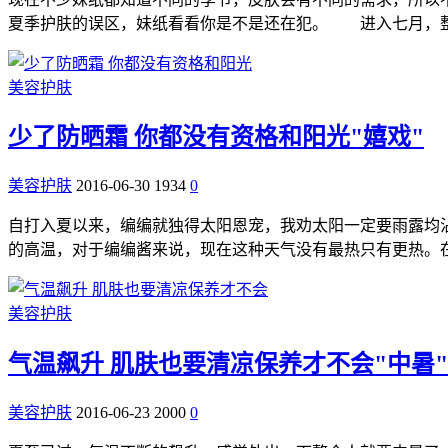
夏季护肤的误区，妹纸看看你是不是还在犯。 进入七月，
美容护肤
少了防晒霜 你都没有资格和阳光"嬉戏"
美容护肤
2016-06-30
1934
0
自打入夏以来，编编就独得太阳恩宠，我劝太阳一定要雨露均沾
的高温，对于编编酱来说，现在这种天气没有最热只有更热。
美容护肤
气温飙升 肌肤也要清凉保养才不会"中暑"
美容护肤
2016-06-23
2000
0