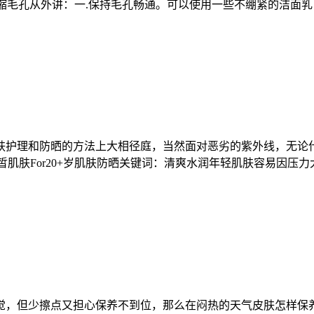
收缩毛孔从外讲：一.保持毛孔畅通。可以使用一些不绷紧的洁面
肤护理和防晒的方法上大相径庭，当然面对恶劣的紫外线，无论
出白皙肌肤For20+岁肌肤防晒关键词：清爽水润年轻肌肤容易因压
觉，但少擦点又担心保养不到位，那么在闷热的天气皮肤怎样保