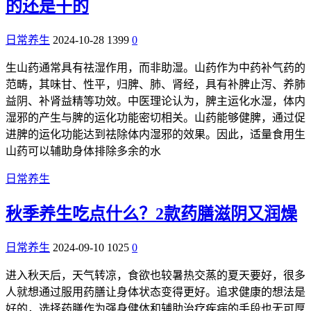
的还是干的
日常养生
2024-10-28
1399
0
生山药通常具有祛湿作用，而非助湿。山药作为中药补气药的
范畴，其味甘、性平，归脾、肺、肾经，具有补脾止泻、养肺
益阴、补肾益精等功效。中医理论认为，脾主运化水湿，体内
湿邪的产生与脾的运化功能密切相关。山药能够健脾，通过促
进脾的运化功能达到祛除体内湿邪的效果。因此，适量食用生
山药可以辅助身体排除多余的水
日常养生
秋季养生吃点什么？2款药膳滋阴又润燥
日常养生
2024-09-10
1025
0
进入秋天后，天气转凉，食欲也较暑热交蒸的夏天要好，很多
人就想通过服用药膳让身体状态变得更好。追求健康的想法是
好的，选择药膳作为强身健体和辅助治疗疾病的手段也无可厚