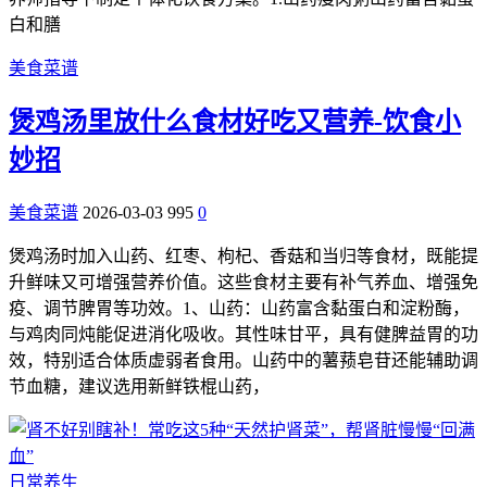
白和膳
美食菜谱
煲鸡汤里放什么食材好吃又营养-饮食小
妙招
美食菜谱
2026-03-03
995
0
煲鸡汤时加入山药、红枣、枸杞、香菇和当归等食材，既能提
升鲜味又可增强营养价值。这些食材主要有补气养血、增强免
疫、调节脾胃等功效。1、山药：山药富含黏蛋白和淀粉酶，
与鸡肉同炖能促进消化吸收。其性味甘平，具有健脾益胃的功
效，特别适合体质虚弱者食用。山药中的薯蓣皂苷还能辅助调
节血糖，建议选用新鲜铁棍山药，
日常养生