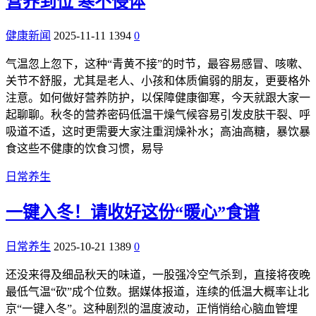
营养到位 寒不侵体
健康新闻
2025-11-11
1394
0
气温忽上忽下，这种“青黄不接”的时节，最容易感冒、咳嗽、
关节不舒服，尤其是老人、小孩和体质偏弱的朋友，更要格外
注意。如何做好营养防护，以保障健康御寒，今天就跟大家一
起聊聊。秋冬的营养密码低温干燥气候容易引发皮肤干裂、呼
吸道不适，这时更需要大家注重润燥补水；高油高糖，暴饮暴
食这些不健康的饮食习惯，易导
日常养生
一键入冬！请收好这份“暖心”食谱
日常养生
2025-10-21
1389
0
还没来得及细品秋天的味道，一股强冷空气杀到，直接将夜晚
最低气温“砍”成个位数。据媒体报道，连续的低温大概率让北
京“一键入冬”。这种剧烈的温度波动，正悄悄给心脑血管埋