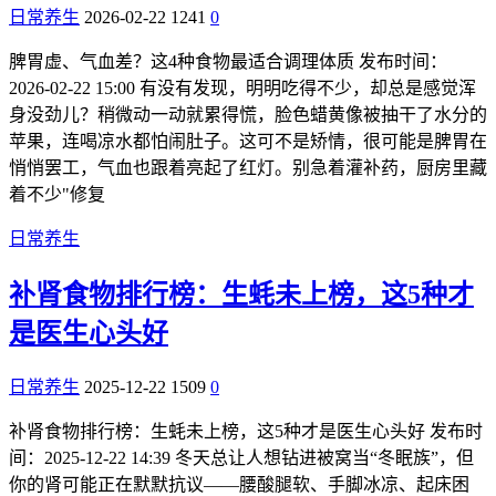
日常养生
2026-02-22
1241
0
脾胃虚、气血差？这4种食物最适合调理体质 发布时间：
2026-02-22 15:00 有没有发现，明明吃得不少，却总是感觉浑
身没劲儿？稍微动一动就累得慌，脸色蜡黄像被抽干了水分的
苹果，连喝凉水都怕闹肚子。这可不是矫情，很可能是脾胃在
悄悄罢工，气血也跟着亮起了红灯。别急着灌补药，厨房里藏
着不少"修复
日常养生
补肾食物排行榜：生蚝未上榜，这5种才
是医生心头好
日常养生
2025-12-22
1509
0
补肾食物排行榜：生蚝未上榜，这5种才是医生心头好 发布时
间：2025-12-22 14:39 冬天总让人想钻进被窝当“冬眠族”，但
你的肾可能正在默默抗议——腰酸腿软、手脚冰凉、起床困