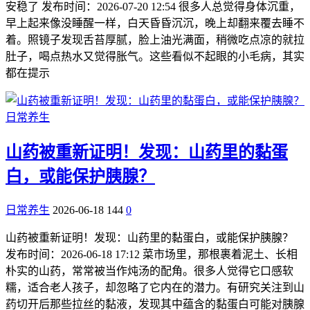
安稳了 发布时间：2026-07-20 12:54 很多人总觉得身体沉重，
早上起来像没睡醒一样，白天昏昏沉沉，晚上却翻来覆去睡不
着。照镜子发现舌苔厚腻，脸上油光满面，稍微吃点凉的就拉
肚子，喝点热水又觉得胀气。这些看似不起眼的小毛病，其实
都在提示
日常养生
山药被重新证明！发现：山药里的黏蛋
白，或能保护胰腺？
日常养生
2026-06-18
144
0
山药被重新证明！发现：山药里的黏蛋白，或能保护胰腺？
发布时间：2026-06-18 17:12 菜市场里，那根裹着泥土、长相
朴实的山药，常常被当作炖汤的配角。很多人觉得它口感软
糯，适合老人孩子，却忽略了它内在的潜力。有研究关注到山
药切开后那些拉丝的黏液，发现其中蕴含的黏蛋白可能对胰腺