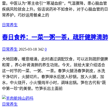
雷。中医认为“寒主收引”“寒凝血瘀”，气温骤降，患心脑血管
疾病风险就会上升。俗话说药补不如食补，对于心脑血管的日
常养护，巧妙运用餐桌上的
日常养生
春日食养：一菜一粥一茶，疏肝健脾清肺
日常养生
2025-03-18
342
0
大地回春，暖意暗涌，此时通过调配饮食，可以达到疏肝健脾
和胃 ，养心补肾清肺的养生功效。今天，就给大家介绍适合
这一时节的一菜、一粥、 一茶。春笋火腿汤春笋剥皮，水洗
干净切片，火腿切片。春笋焯水后放入砂锅，放入火腿，加
水，中火烧开，小火慢炖半小时，调味出锅。笋在古代有“蔬
中第一珍”的美誉。竹笋长出土面前
日常养生