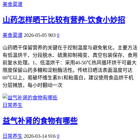
美食菜谱
山药怎样晒干比较有营养-饮食小妙招
美食菜谱
2026-05-05
903
0
山药晒干保留营养的关键在于控制温度与避免氧化，主要方法
有低温烘干、分段脱水、硫熏抑制褐变、真空包装保存、食用
前复水处理。1、低温烘干：采用40-50℃热风循环烘干可最大
限度保留山药多糖和淀粉酶活性。传统日晒法表面温度可达
60℃以上，易破坏维生素B1和粘蛋白，建议使用食品烘干机
分层摊放，每小时翻动一次
日常养生
益气补肾的食物有哪些
日常养生
2026-03-14
916
0