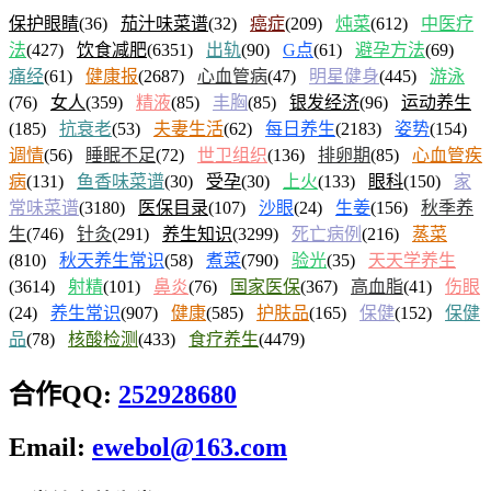
保护眼睛
(36)
茄汁味菜谱
(32)
癌症
(209)
炖菜
(612)
中医疗
法
(427)
饮食减肥
(6351)
出轨
(90)
G点
(61)
避孕方法
(69)
痛经
(61)
健康报
(2687)
心血管病
(47)
明星健身
(445)
游泳
(76)
女人
(359)
精液
(85)
丰胸
(85)
银发经济
(96)
运动养生
(185)
抗衰老
(53)
夫妻生活
(62)
每日养生
(2183)
姿势
(154)
调情
(56)
睡眠不足
(72)
世卫组织
(136)
排卵期
(85)
心血管疾
病
(131)
鱼香味菜谱
(30)
受孕
(30)
上火
(133)
眼科
(150)
家
常味菜谱
(3180)
医保目录
(107)
沙眼
(24)
生姜
(156)
秋季养
生
(746)
针灸
(291)
养生知识
(3299)
死亡病例
(216)
蒸菜
(810)
秋天养生常识
(58)
煮菜
(790)
验光
(35)
天天学养生
(3614)
射精
(101)
鼻炎
(76)
国家医保
(367)
高血脂
(41)
伤眼
(24)
养生常识
(907)
健康
(585)
护肤品
(165)
保健
(152)
保健
品
(78)
核酸检测
(433)
食疗养生
(4479)
合作QQ:
252928680
Email:
ewebol@163.com