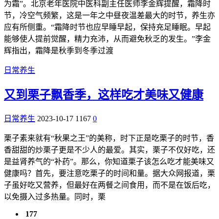
为霜”。北京老年医院中医科副主任医师李金辉提醒，霜降时
节，冷空气频繁，这是一年之中昼夜温差最大的时节，养生亦
应有所侧重。“霜降时节也应早睡早起，保持充足睡眠。早起
能够使人提前觉醒，精力充沛，从而避免秋乏的发生。”李金
辉指出，霜降是秋季到冬季过渡
日常养生
又到栗子飘香季，这样吃才美味又健康
日常养生
2023-10-17
1167
0
栗子素来就有“秋果之王”的美称，时下正是吃栗子的时节，香
香甜甜的炒栗子更是不少人的最爱。其实，栗子不仅好吃，还
是益肾养气的“补药”。那么，你知道栗子该怎么吃才能美味又
健康吗？首先，要注意吃栗子的时间和量。据大众网报道，栗
子虽好吃又营养，但最好在两餐之间食用，而不是在饭后吃，
以免摄入过多热量。同时，栗
177