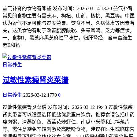
益气补肾的食物有哪些 发布时间：2026-03-14 18:30 益气补肾
常见的食物主要有黑芝麻、枸杞、山药、核桃、黑豆等。中医
认为肾气不足可能与过度劳累、饮食不当、久病体虚等因素有
关，这类食物有助于改善腰膝酸软、头晕耳鸣、乏力等症状。
一、食物1、黑芝麻黑芝麻性平味甘，归肝肾经，含丰富维生
素E和钙
日常养生
过敏性紫癜肾炎菜谱
日常养生
2026-03-12
1770
0
过敏性紫癜肾炎菜谱 发布时间：2026-03-12 19:43 过敏性紫癜
肾炎患者可以适量选择低盐优质蛋白饮食，推荐食谱包括山药
瘦肉粥、清蒸鲈鱼、西蓝花炒虾仁、南瓜小米羹和凉拌藕片
等。需注意避免辛辣刺激及高嘌呤食物，建议在医生或临床营
养师指导下制定个体化饮食方案。1.山药瘦肉粥山药富含黏蛋