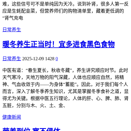
难，这些信号可不是单纯因为天冷。说到补肾，很多人第一反
应是生蚝配韭菜，但营养师们的购物清单里，藏着更低调的
“肾气充电
日常养生
暖冬养生正当时！宜多进食黑色食物
日常养生
2025-12-09
1428
0
中医有道：“春生夏长，秋收冬藏”，养生讲究顺应时节。此时
天气寒冷，天地万物的阳气深藏，人体也应顺应自然，将精
神、气血收敛于内——为身体“蓄能”。因此，对于我们每个人
而言，深入了解冬季养生知识，尤其是掌握冬季食补之道，显
得尤为关键。根据中医五行理论，人体的肝、心、脾、肺、肾
五脏，分别与木、火、土、金、
健康新闻