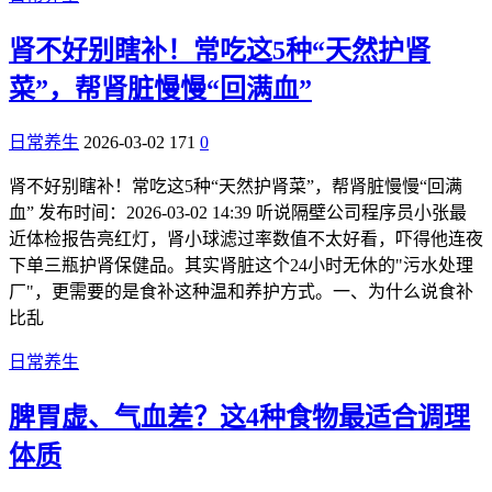
肾不好别瞎补！常吃这5种“天然护肾
菜”，帮肾脏慢慢“回满血”
日常养生
2026-03-02
171
0
肾不好别瞎补！常吃这5种“天然护肾菜”，帮肾脏慢慢“回满
血” 发布时间：2026-03-02 14:39 听说隔壁公司程序员小张最
近体检报告亮红灯，肾小球滤过率数值不太好看，吓得他连夜
下单三瓶护肾保健品。其实肾脏这个24小时无休的"污水处理
厂"，更需要的是食补这种温和养护方式。一、为什么说食补
比乱
日常养生
脾胃虚、气血差？这4种食物最适合调理
体质