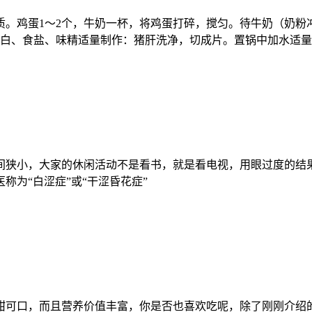
。鸡蛋1～2个，牛奶一杯，将鸡蛋打碎，搅匀。待牛奶（奶粉
葱白、食盐、味精适量制作：猪肝洗净，切成片。置锅中加水适
狭小，大家的休闲活动不是看书，就是看电视，用眼过度的结果
为“白涩症”或“干涩昏花症”
可口，而且营养价值丰富，你是否也喜欢吃呢，除了刚刚介绍的