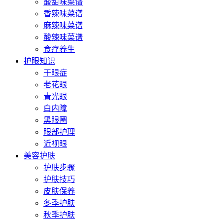
酸甜味菜谱
香辣味菜谱
麻辣味菜谱
酸辣味菜谱
食疗养生
护眼知识
干眼症
老花眼
青光眼
白内障
黑眼圈
眼部护理
近视眼
美容护肤
护肤步骤
护肤技巧
皮肤保养
冬季护肤
秋季护肤