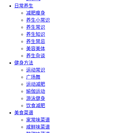
日常养生
减肥瘦身
养生小常识
养生常识
养生知识
养生禁忌
美容美体
养生杂谈
健身方法
运动常识
广场舞
运动减肥
瑜伽运动
游泳健身
饮食减肥
美食菜谱
家常味菜谱
咸鲜味菜谱