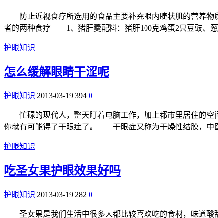
防止近视食疗所选用的食品主要补充眼内睫状肌的营养物质
者的两种食疗 1、猪肝羹配料：猪肝100克鸡蛋2只豆豉、
护眼知识
怎么缓解眼睛干涩呢
护眼知识
2013-03-19
394
0
忙碌的现代人，整天盯着电脑工作，加上都市里居住的空间
你就有可能得了干眼症了。 干眼症又称为干燥性结膜，中医称
护眼知识
吃圣女果护眼效果好吗
护眼知识
2013-03-19
282
0
圣女果是我们生活中很多人都比较喜欢吃的食材，味道酸甜