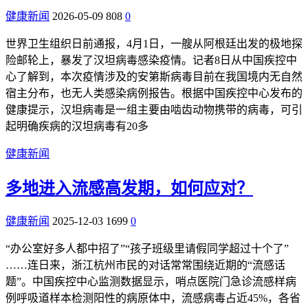
健康新闻
2026-05-09
808
0
世界卫生组织日前通报，4月1日，一艘从阿根廷出发的极地探
险邮轮上，暴发了汉坦病毒感染疫情。记者8日从中国疾控中
心了解到，本次疫情涉及的安第斯病毒目前在我国境内无自然
宿主分布，也无人类感染病例报告。根据中国疾控中心发布的
健康提示，汉坦病毒是一组主要由啮齿动物携带的病毒，可引
起明确疾病的汉坦病毒有20多
健康新闻
多地进入流感高发期，如何应对？
健康新闻
2025-12-03
1699
0
“办公室好多人都中招了”“孩子班级里请假同学超过十个了”
……连日来，浙江杭州市民的对话常常围绕近期的“流感话
题”。中国疾控中心监测数据显示，哨点医院门急诊流感样病
例呼吸道样本检测阳性的病原体中，流感病毒占近45%，各省