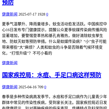
预防
健康新闻
2025-07-17
1928
0
夏季气温攀升、降雨量增多，蚊虫活动愈发活跃。中国疾控中
心16日发布专门健康提示，提醒公众夏季蚊媒传染病传播风险
显著增加，要警惕登革热和基孔肯雅热，做好清除蚊虫孳生
地、防蚊灭蚊等预防举措。什么是蚊媒传染病？“小”虫子可能
带来哪些“大”麻烦？人类和蚊虫的斗争是否随着气候环境变
化，“打怪升级”？不可小看的
健康新闻
国家疾控局：水痘、手足口病这样预防
健康新闻
2025-04-16
709
0
春季是多种传染病高发季节，水痘和手足口病作为儿童青少年
群体中常见的传染性疾病，受到家长关注。国家疾控局近日发
布健康提示，针对两种疾病的临床表现、传播特点及科学防控