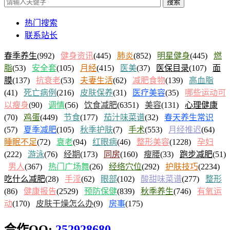
搜索
热门搜索
联系站长
春季养生
(992)
健身资讯
(445)
肺炎
(852)
明星健身
(445)
燃
脂
(53)
安全套
(105)
月经
(415)
医美
(37)
医保目录
(107)
面
膜
(137)
抗衰老
(53)
夫妻生活
(62)
减肥食物
(139)
高血脂
(41)
死亡病例
(216)
皮肤保养
(31)
医疗美容
(35)
哪些运动可
以瘦身
(90)
调情
(56)
饮食减肥
(6351)
美容
(131)
心理健康
(70)
鸡蛋
(449)
节食
(177)
茄汁味菜谱
(32)
春天养生常识
(57)
夏季减肥
(105)
秋季护肤
(7)
手术
(553)
月经推迟
(64)
睡眠不足
(72)
衰老
(94)
红眼病
(46)
整形美容
(1228)
孕妇
(222)
游泳
(76)
经期
(173)
同房
(160)
瘦腰
(33)
跑步减肥
(51)
男人
(367)
热门广场舞
(26)
经络穴位
(292)
护肤技巧
(2234)
吃什么减肥
(28)
手淫
(62)
眼部
(102)
酸甜味菜谱
(277)
整形
(86)
健康报告
(2529)
预防保健
(839)
秋季养生
(746)
有氧运
动
(170)
皮肤干燥怎么办
(9)
房事
(175)
合作QQ:
252928680