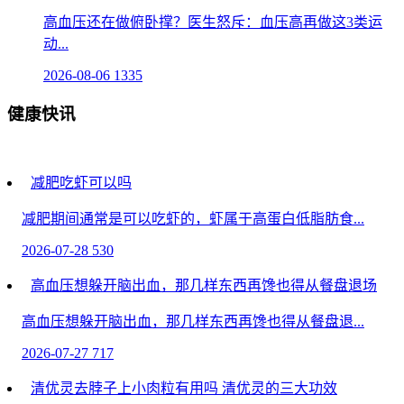
高血压还在做俯卧撑？医生怒斥：血压高再做这3类运
动...
2026-08-06
1335
健康快讯
减肥吃虾可以吗
减肥期间通常是可以吃虾的，虾属于高蛋白低脂肪食...
2026-07-28
530
高血压想躲开脑出血，那几样东西再馋也得从餐盘退场
高血压想躲开脑出血，那几样东西再馋也得从餐盘退...
2026-07-27
717
清优灵去脖子上小肉粒有用吗 清优灵的三大功效