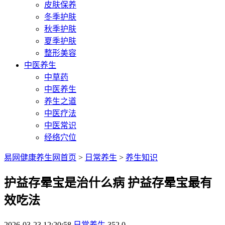
皮肤保养
冬季护肤
秋季护肤
夏季护肤
整形美容
中医养生
中草药
中医养生
养生之道
中医疗法
中医常识
经络穴位
易网健康养生网首页
>
日常养生
>
养生知识
护益存晕宝是治什么病 护益存晕宝最有
效吃法
2026-03-23 12:20:58
日常养生
352
0