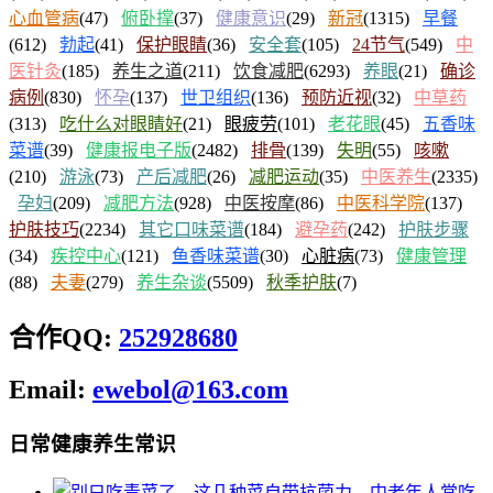
心血管病
(47)
俯卧撑
(37)
健康意识
(29)
新冠
(1315)
早餐
(612)
勃起
(41)
保护眼睛
(36)
安全套
(105)
24节气
(549)
中
医针灸
(185)
养生之道
(211)
饮食减肥
(6293)
养眼
(21)
确诊
病例
(830)
怀孕
(137)
世卫组织
(136)
预防近视
(32)
中草药
(313)
吃什么对眼睛好
(21)
眼疲劳
(101)
老花眼
(45)
五香味
菜谱
(39)
健康报电子版
(2482)
排骨
(139)
失明
(55)
咳嗽
(210)
游泳
(73)
产后减肥
(26)
减肥运动
(35)
中医养生
(2335)
孕妇
(209)
减肥方法
(928)
中医按摩
(86)
中医科学院
(137)
护肤技巧
(2234)
其它口味菜谱
(184)
避孕药
(242)
护肤步骤
(34)
疾控中心
(121)
鱼香味菜谱
(30)
心脏病
(73)
健康管理
(88)
夫妻
(279)
养生杂谈
(5509)
秋季护肤
(7)
合作QQ:
252928680
Email:
ewebol@163.com
日常健康养生常识