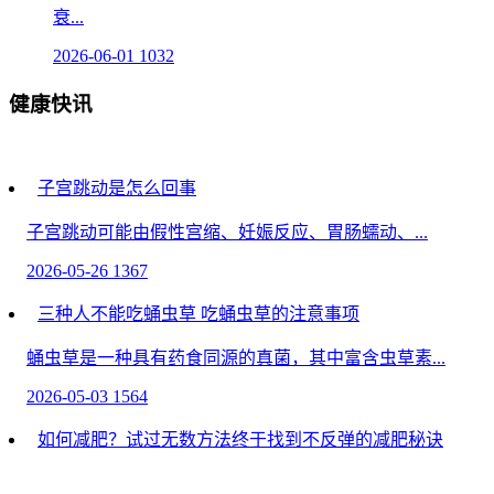
衰...
2026-06-01
1032
健康快讯
子宫跳动是怎么回事
子宫跳动可能由假性宫缩、妊娠反应、胃肠蠕动、...
2026-05-26
1367
三种人不能吃蛹虫草 吃蛹虫草的注意事项
蛹虫草是一种具有药食同源的真菌，其中富含虫草素...
2026-05-03
1564
如何减肥？试过无数方法终于找到不反弹的减肥秘诀
你是否为减肥反弹而苦恼？历经无数减肥方法却...