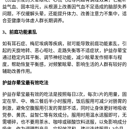
益气血、固本培元，从根源上改善因气血不足造成的脑部失养
问题，不仅缓解头晕，还能提升体力、改善注意力不集中，适
合亚健康与体虚人群长期调养。
3、前庭功能紊乱
如有耳石症、梅尼埃病等疾病，就可能导致前庭功能紊乱，引
起的天旋地转、恶心呕吐、走路失衡等不适症状，护益存晕宝
通过稳定内耳平衡、调节神经功能，减少眩晕发作频率与程
度，帮助恢复平衡感，对频繁眩晕、影响生活的人群有较好的
辅助改善作用。
护益存晕宝最有效吃法
护益存晕宝最有效的吃法是按照每日2次，每次1片的用量，固
定在早、中、晚三餐后半小时服用，饭后服用可减少对肠胃的
刺激，避免空腹服用引发的胃部不适，同时让身体更好地吸收
党参、黄芪、益智仁等有效成分。服用时用温水送服即可，无
需嚼碎，也不要用茶水、咖啡或碳酸饮料送服，以免影响成分
吸收。作为调理型产品，它起效温和，建议连续服用1-3个月