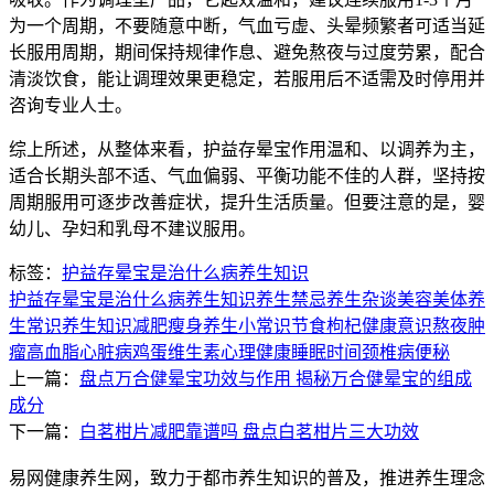
为一个周期，不要随意中断，气血亏虚、头晕频繁者可适当延
长服用周期，期间保持规律作息、避免熬夜与过度劳累，配合
清淡饮食，能让调理效果更稳定，若服用后不适需及时停用并
咨询专业人士。
综上所述，从整体来看，护益存晕宝作用温和、以调养为主，
适合长期头部不适、气血偏弱、平衡功能不佳的人群，坚持按
周期服用可逐步改善症状，提升生活质量。但要注意的是，婴
幼儿、孕妇和乳母不建议服用。
标签：
护益存晕宝是治什么病
养生知识
护益存晕宝是治什么病
养生知识
养生禁忌
养生杂谈
美容美体
养
生常识
养生知识
减肥瘦身
养生小常识
节食
枸杞
健康意识
熬夜
肿
瘤
高血脂
心脏病
鸡蛋
维生素
心理健康
睡眠时间
颈椎病
便秘
上一篇：
盘点万合健晕宝功效与作用 揭秘万合健晕宝的组成
成分
下一篇：
白茗柑片减肥靠谱吗 盘点白茗柑片三大功效
易网健康养生网，致力于都市养生知识的普及，推进养生理念