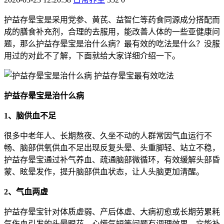
护益存晕宝是采用党参、黄芪、益智仁等药食同源成分搭配而
成的膳食补充剂，合理的去服用，能改善人体的一些亚健康问
题，那么护益存晕宝是治什么病？最有效的吃法是什么？没服
用过的对此不了解，下面就给大家详细介绍一下。
护益存晕宝是治什么病
1、脑供血不足
很多中老年人、长期熬夜、久坐不动的人群常因气血运行不
畅、脑部供氧供血不足出现反复头晕、头重脚轻、站立不稳，
护益存晕宝通过补气养血、疏通脑部微循环，有效缓解头部昏
蒙、眩晕发作，提升脑部供血状态，让人头脑更加清醒。
2、气血两虚
护益存晕宝针对体质虚弱、产后体虚、大病初愈或长期劳累耗
气伤血引发的头晕眼花、心慌气短等问题有调理效果，它能补