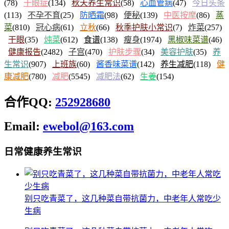
(78)
干眼症
(134)
秋天养生常识
(58)
心血管病
(47)
今日头条
(113)
不孕不育
(25)
防晒霜
(98)
便秘
(139)
中医按摩
(86)
蒸
菜
(810)
冠心病
(61)
立秋
(66)
秋季护肤小常识
(7)
炸菜
(257)
干眼
(35)
炖菜
(612)
食谱
(138)
瘦身
(1974)
黑椒味菜谱
(46)
健康报告
(2482)
子宫
(470)
护肤步骤
(34)
美容护肤
(35)
养
生常识
(907)
上班族
(60)
酱香味菜谱
(142)
养生减肥
(118)
健
康减肥
(780)
减肥
(5545)
减肥法
(62)
生姜
(154)
合作QQ:
252928680
Email:
ewebol@163.com
日常健康养生常识
别只吃青菜了，这几种菜自带抗菌力，中老年人常吃少
生病