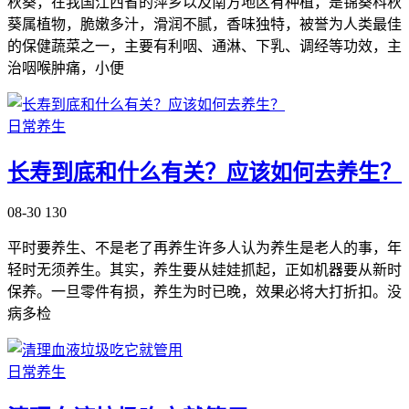
秋葵，在我国江西省的萍乡以及南方地区有种植，是锦葵科秋
葵属植物，脆嫩多汁，滑润不腻，香味独特，被誉为人类最佳
的保健蔬菜之一，主要有利咽、通淋、下乳、调经等功效，主
治咽喉肿痛，小便
日常养生
长寿到底和什么有关？应该如何去养生？
08-30
130
平时要养生、不是老了再养生许多人认为养生是老人的事，年
轻时无须养生。其实，养生要从娃娃抓起，正如机器要从新时
保养。一旦零件有损，养生为时已晚，效果必将大打折扣。没
病多检
日常养生