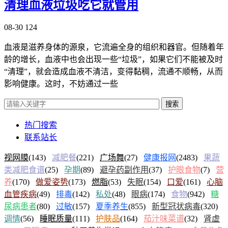
清理血液垃圾吃它就管用
08-30
124
血液是滋养身体的源泉，它流遍全身的组织和器官。但随着年
龄的增长，血液中也会出现一些“垃圾”，如果它们不能被及时
“清理”，就会造成血液不清洁，变得黏稠，流通不顺畅，从而
影响健康。这时，不妨通过一些
搜索
热门搜索
联系站长
视网膜
(143)
减肥餐
(221)
广场舞
(27)
健康报网
(2483)
果蔬
类减肥食谱
(25)
孕期
(89)
避孕药副作用
(37)
护眼食物
(7)
营
养
(170)
做爱姿势
(173)
燃脂
(53)
失眠
(154)
口爱
(161)
心脑
血管疾病
(49)
排毒
(142)
私处
(48)
眼病
(174)
食物
(942)
糖
尿病患者
(80)
过敏
(157)
夏季养生
(855)
新型冠状病毒
(320)
调情
(56)
睡眠质量
(111)
护肤品
(164)
茄汁味菜谱
(32)
肾虚