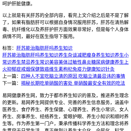
呵护肝脏健康。
以上就是有关肝苏的全部内容，看完上文介绍之后是不是了解
了，如果有脂肪肝可以根据自身情况服用肝苏，肝苏在清热解
毒、抗纤维化以及养肝护肝方面效果非常好，但是每个人身体
病情不同，最好在医生指导下服用。
标签：
肝苏能治脂肪肝吗
养生知识
肝苏能治脂肪肝吗
养生知识
养生杂谈
减肥瘦身
养生知识
养生小
常识
养生禁忌
养生常识
美容美体
过敏性鼻炎
糖尿病
健康养生
上
火
抑郁症
戒烟
保健
致癌
维生素
枸杞
免疫力
健康知识
针灸
上一篇：
四种人不宜吃脑立清的原因 吃脑立清最忌讳的事情
下一篇：
揭秘长期吃单硝酸的害处 单硝酸最安全有效的吃法
易网健康养生网，致力于都市养生知识的普及，推进养生理念
的更新。易网养生网提供专业、完善的养生信息服务，涵盖中
医养生、食疗养生、养生保健、心理养生、养生小常识、女人
养生、房事养生、经络养生，爱眼护眼、养生小知识和顺时养
生等。作为养生第一门户，秉承传播科学养生方法和理念将养
生贯穿于日常生活，真正做到让养生大众化，全民化，科学