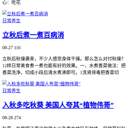
心：吃花
日常养生
立秋后煮一煮百病消
08-27
116
立秋后秋燥袭来，不少人感觉身体干燥。那么怎么对付秋燥？
12样日常美食煮一煮也能有好的效果。一、水煮香菜做法：把
香菜洗净，切成小段后清水煮沸即可。1洗肾排毒把香菜切
日常养生
入秋多吃秋葵 美国人夸其“植物伟哥”
08-28
274