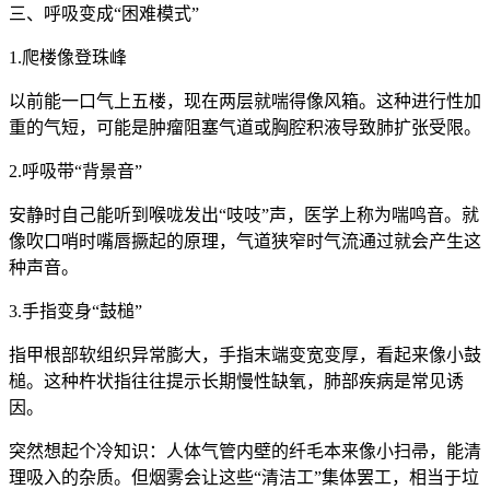
三、呼吸变成“困难模式”
1.爬楼像登珠峰
以前能一口气上五楼，现在两层就喘得像风箱。这种进行性加
重的气短，可能是肿瘤阻塞气道或胸腔积液导致肺扩张受限。
2.呼吸带“背景音”
安静时自己能听到喉咙发出“吱吱”声，医学上称为喘鸣音。就
像吹口哨时嘴唇撅起的原理，气道狭窄时气流通过就会产生这
种声音。
3.手指变身“鼓槌”
指甲根部软组织异常膨大，手指末端变宽变厚，看起来像小鼓
槌。这种杵状指往往提示长期慢性缺氧，肺部疾病是常见诱
因。
突然想起个冷知识：人体气管内壁的纤毛本来像小扫帚，能清
理吸入的杂质。但烟雾会让这些“清洁工”集体罢工，相当于垃