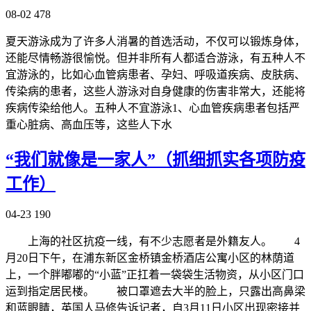
08-02
478
夏天游泳成为了许多人消暑的首选活动，不仅可以锻炼身体，
还能尽情畅游很愉悦。但并非所有人都适合游泳，有五种人不
宜游泳的，比如心血管病患者、孕妇、呼吸道疾病、皮肤病、
传染病的患者，这些人游泳对自身健康的伤害非常大，还能将
疾病传染给他人。五种人不宜游泳1、心血管疾病患者包括严
重心脏病、高血压等，这些人下水
“我们就像是一家人”（抓细抓实各项防疫
工作）
04-23
190
上海的社区抗疫一线，有不少志愿者是外籍友人。 4
月20日下午，在浦东新区金桥镇金桥酒店公寓小区的林荫道
上，一个胖嘟嘟的“小蓝”正扛着一袋袋生活物资，从小区门口
运到指定居民楼。 被口罩遮去大半的脸上，只露出高鼻梁
和蓝眼睛，英国人马修告诉记者，自3月11日小区出现密接并