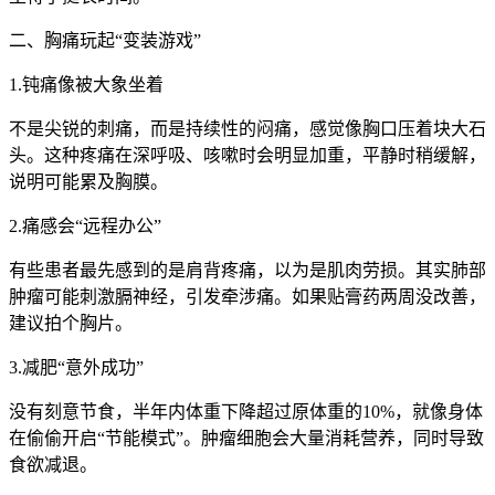
二、胸痛玩起“变装游戏”
1.钝痛像被大象坐着
不是尖锐的刺痛，而是持续性的闷痛，感觉像胸口压着块大石
头。这种疼痛在深呼吸、咳嗽时会明显加重，平静时稍缓解，
说明可能累及胸膜。
2.痛感会“远程办公”
有些患者最先感到的是肩背疼痛，以为是肌肉劳损。其实肺部
肿瘤可能刺激膈神经，引发牵涉痛。如果贴膏药两周没改善，
建议拍个胸片。
3.减肥“意外成功”
没有刻意节食，半年内体重下降超过原体重的10%，就像身体
在偷偷开启“节能模式”。肿瘤细胞会大量消耗营养，同时导致
食欲减退。