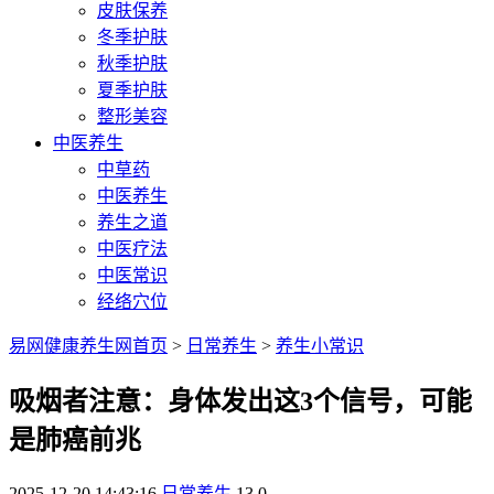
皮肤保养
冬季护肤
秋季护肤
夏季护肤
整形美容
中医养生
中草药
中医养生
养生之道
中医疗法
中医常识
经络穴位
易网健康养生网首页
>
日常养生
>
养生小常识
吸烟者注意：身体发出这3个信号，可能
是肺癌前兆
2025-12-20 14:43:16
日常养生
13
0