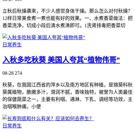
立秋后秋燥袭来，不少人感觉身体干燥。那么怎么对付秋燥？
12样日常美食煮一煮也能有好的效果。一、水煮香菜做法：把
香菜洗净，切成小段后清水煮沸即可。1洗肾排毒把香菜切
日常养生
入秋多吃秋葵 美国人夸其“植物伟哥”
08-28
274
秋葵，在我国江西省的萍乡以及南方地区有种植，是锦葵科秋
葵属植物，脆嫩多汁，滑润不腻，香味独特，被誉为人类最佳
的保健蔬菜之一，主要有利咽、通淋、下乳、调经等功效，主
治咽喉肿痛，小便
日常养生