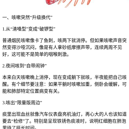
一、咳嗽突然“升级换代”
1.从“清嗓型”变成“破锣型”
普通烟民咳嗽像卡了鱼刺，咳两下就消停。但如果咳嗽声音突
然变得沙哑沉闷，像是有人拿砂纸摩擦声带，连续两周不见
好，这可能不是简单的咽喉刺激。
2.夜间咳到“自带闹钟”
本来白天咳嗽晚上消停，现在变成躺下就咳，半夜能把自己咳
醒。有个细节要注意：如果平躺时咳嗽加重，侧卧会缓解，可
能和肺部特定位置病变有关。
3.咳出“限量版周边”
痰里出现血丝就像汽车仪表盘亮机油灯，再心大的人也该知道
要去“检修”了。特别是呈现铁锈色痰液时，说明红细胞在肺泡
里待了挺长时间。