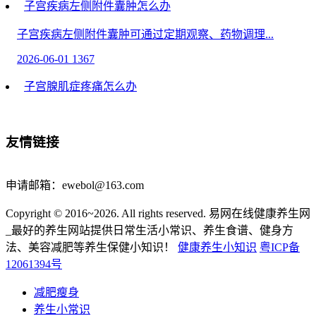
子宫疾病左侧附件囊肿怎么办
子宫疾病左侧附件囊肿可通过定期观察、药物调理...
2026-06-01
1367
子宫腺肌症疼痛怎么办
子宫腺肌症引发的疼痛可通过热敷、药物镇痛、激...
2026-05-26
812
友情链接
眼部手术后要注意的事项
申请邮箱：ewebol@163.com
眼部护理技巧常识-眼部手术后需注意的事项主要有...
Copyright © 2016~2026. All rights reserved. 易网在线健康养生网
2026-05-21
1537
_最好的养生网站提供日常生活小常识、养生食谱、健身方
研究发现，每天晚饭后要散步的人，身体或有5种改
法、美容减肥等养生保健小知识！
健康养生小知识
粤ICP备
变！
12061394号
研究发现，每天晚饭后要散步的人，身体或有5种改变！
减肥瘦身
...
养生小常识