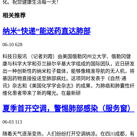
化。祝您健康生活每一天！
相关推荐
纳米“快递”能送药直达肺部
06-10
628
科技日报讯 （记者刘霞）由美国俄勒冈州立大学、俄勒冈健
康与科学大学和芬兰赫尔辛基大学组成的国际团队，近日研发
出一种创新性的纳米粒子载体，能够像精准导航的无人机，将
基因药物直接投送至肺部病灶。这项同时发表于《自然·通
讯》杂志和《美国化学学会杂志》的成果，为肺癌和肺囊性纤
维化患者带来了新的曙光。在最新研
夏季首开空调，警惕肺部感染（服务窗）
06-03
113
随着天气逐渐变热，人们纷纷打开空调纳凉。在四川成都，有