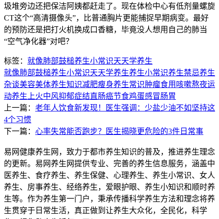
圾堆旁边还把保洁阿姨都赶走了。现在体检中心有低剂量螺旋
CT这个“高清摄像头”，比普通胸片更能捕捉早期病变。最好
的预防还是把打火机换成口香糖，毕竟没人想用自己的肺当
“空气净化器”对吧？
标签：
就像
肺部
鼓槌
养生小常识
天天学养生
就像
肺部
鼓槌
养生小常识
天天学养生
养生小常识
养生禁忌
养生
杂谈
美容美体
养生知识
减肥瘦身
养生常识
肿瘤
食用
咳嗽
熬夜
运
动养生
上火
中风
抑郁症
结直肠癌
节食
鸡蛋
感冒
肠胃
上一篇：
老年人饮食新发现！医生强调：少盐少油不如坚持这
4个习惯
下一篇：
心率失常能否跑步？医生揭晓更危险的3件日常事
易网健康养生网，致力于都市养生知识的普及，推进养生理念
的更新。易网养生网提供专业、完善的养生信息服务，涵盖中
医养生、食疗养生、养生保健、心理养生、养生小常识、女人
养生、房事养生、经络养生，爱眼护眼、养生小知识和顺时养
生等。作为养生第一门户，秉承传播科学养生方法和理念将养
生贯穿于日常生活，真正做到让养生大众化，全民化，科学