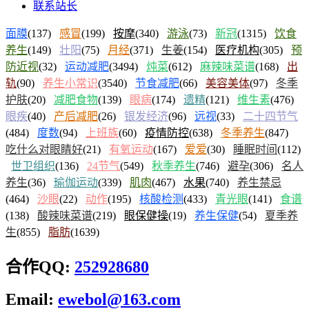
联系站长
面膜
(137)
感冒
(199)
按摩
(340)
游泳
(73)
新冠
(1315)
饮食
养生
(149)
壮阳
(75)
月经
(371)
生姜
(154)
医疗机构
(305)
预
防近视
(32)
运动减肥
(3494)
炖菜
(612)
麻辣味菜谱
(168)
出
轨
(90)
养生小常识
(3540)
节食减肥
(66)
美容美体
(97)
冬季
护肤
(20)
减肥食物
(139)
眼病
(174)
遗精
(121)
维生素
(476)
眼疾
(40)
产后减肥
(26)
银发经济
(96)
远视
(33)
二十四节气
(484)
度数
(94)
上班族
(60)
疫情防控
(638)
冬季养生
(847)
吃什么对眼睛好
(21)
有氧运动
(167)
爱爱
(30)
睡眠时间
(112)
世卫组织
(136)
24节气
(549)
秋季养生
(746)
避孕
(306)
名人
养生
(36)
瑜伽运动
(339)
肌肉
(467)
水果
(740)
养生禁忌
(464)
沙眼
(22)
动作
(195)
核酸检测
(433)
青光眼
(141)
食谱
(138)
酸辣味菜谱
(219)
眼保健操
(19)
养生保健
(54)
夏季养
生
(855)
脂肪
(1639)
合作QQ:
252928680
Email:
ewebol@163.com