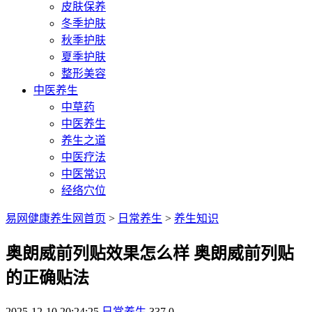
皮肤保养
冬季护肤
秋季护肤
夏季护肤
整形美容
中医养生
中草药
中医养生
养生之道
中医疗法
中医常识
经络穴位
易网健康养生网首页
>
日常养生
>
养生知识
奥朗威前列贴效果怎么样 奥朗威前列贴
的正确贴法
2025-12-10 20:24:25
日常养生
337
0