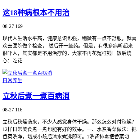
这18种病根本不用治
08-27
169
现代人生活水平高，健康意识也强，稍微有一点不舒服，就喜
欢去医院做个检查， 然后开一些药。但是，有很多病听起来
很吓人，其实都是不用治疗的，大家不再花冤枉钱！饭后烧
心：吃花
日常养生
立秋后煮一煮百病消
08-27
116
立秋后秋燥袭来，不少人感觉身体干燥。那么怎么对付秋燥？
12样日常美食煮一煮也能有好的效果。一、水煮香菜做法：把
香菜洗净，切成小段后清水煮沸即可。1洗肾排毒把香菜切