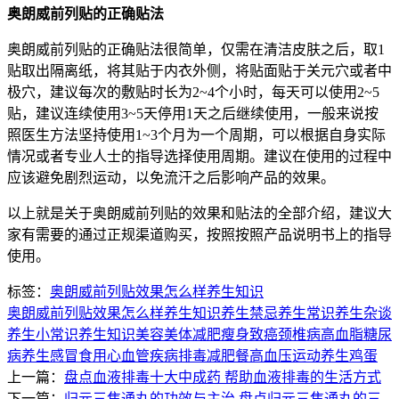
奥朗威前列贴的正确贴法
奥朗威前列贴的正确贴法很简单，仅需在清洁皮肤之后，取1
贴取出隔离纸，将其贴于内衣外侧，将贴面贴于关元穴或者中
极穴，建议每次的敷贴时长为2~4个小时，每天可以使用2~5
贴，建议连续使用3~5天停用1天之后继续使用，一般来说按
照医生方法坚持使用1~3个月为一个周期，可以根据自身实际
情况或者专业人士的指导选择使用周期。建议在使用的过程中
应该避免剧烈运动，以免流汗之后影响产品的效果。
以上就是关于奥朗威前列贴的效果和贴法的全部介绍，建议大
家有需要的通过正规渠道购买，按照按照产品说明书上的指导
使用。
标签：
奥朗威前列贴效果怎么样
养生知识
奥朗威前列贴效果怎么样
养生知识
养生禁忌
养生常识
养生杂谈
养生小常识
养生知识
美容美体
减肥瘦身
致癌
颈椎病
高血脂
糖尿
病
养生
感冒
食用
心血管疾病
排毒
减肥餐
高血压
运动养生
鸡蛋
上一篇：
盘点血液排毒十大中成药 帮助血液排毒的生活方式
下一篇：
归元三焦通丸的功效与主治 盘点归元三焦通丸的三