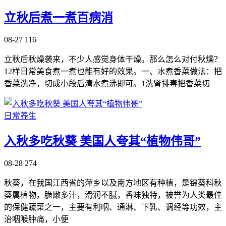
立秋后煮一煮百病消
08-27
116
立秋后秋燥袭来，不少人感觉身体干燥。那么怎么对付秋燥？
12样日常美食煮一煮也能有好的效果。一、水煮香菜做法：把
香菜洗净，切成小段后清水煮沸即可。1洗肾排毒把香菜切
日常养生
入秋多吃秋葵 美国人夸其“植物伟哥”
08-28
274
秋葵，在我国江西省的萍乡以及南方地区有种植，是锦葵科秋
葵属植物，脆嫩多汁，滑润不腻，香味独特，被誉为人类最佳
的保健蔬菜之一，主要有利咽、通淋、下乳、调经等功效，主
治咽喉肿痛，小便