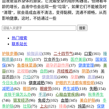
血液是滋养身体的源泉，它流遍全身的组织和器官。但随着年
龄的增长，血液中也会出现一些“垃圾”，如果它们不能被及时
“清理”，就会造成血液不清洁，变得黏稠，流通不顺畅，从而
影响健康。这时，不妨通过一些
搜索
热门搜索
联系站长
护肤步骤
(34)
瑜伽运动
(339)
二十四节气
(484)
口爱
(161)
睡
眠质量
(111)
枸杞
(137)
饮食养生
(149)
医疗美容
(35)
国家医
保
(367)
鱼香味菜谱
(30)
避孕药副作用
(37)
健康管理
(88)
美
容
(131)
近视眼
(128)
自慰
(41)
月经推迟
(63)
阴茎
(158)
美
容养颜
(13)
穴位
(273)
健康简报
(2490)
孕期
(89)
高潮
(641)
今日头条
(113)
健康减肥
(780)
护眼的方法都有哪些呢
(162)
减肥法
(62)
眼部
(95)
眼疲劳
(101)
养生减肥
(118)
失眠
(154)
皮肤干燥怎么办
(9)
手淫
(61)
心脑血管疾病
(49)
秋季养生
(746)
银发经济
(96)
免疫力
(102)
血管
(345)
美白护肤
(6)
冬
季护肤
(20)
壮阳
(75)
上火
(121)
排毒
(142)
炖菜
(612)
保健