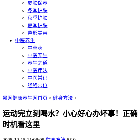
皮肤保养
冬季护肤
秋季护肤
夏季护肤
整形美容
中医养生
中草药
中医养生
养生之道
中医疗法
中医常识
经络穴位
易网健康养生网首页
>
健身方法
>
运动完立刻喝水？小心好心办坏事！正确
时机看这里
2025-12-15 11:08:08
健身方法
55
0