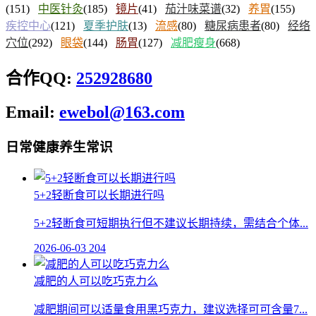
(151)
中医针灸
(185)
镜片
(41)
茄汁味菜谱
(32)
养胃
(155)
疾控中心
(121)
夏季护肤
(13)
流感
(80)
糖尿病患者
(80)
经络
穴位
(292)
眼袋
(144)
肠胃
(127)
减肥瘦身
(668)
合作QQ:
252928680
Email:
ewebol@163.com
日常健康养生常识
5+2轻断食可以长期进行吗
5+2轻断食可短期执行但不建议长期持续，需结合个体...
2026-06-03
204
减肥的人可以吃巧克力么
减肥期间可以适量食用黑巧克力，建议选择可可含量7...