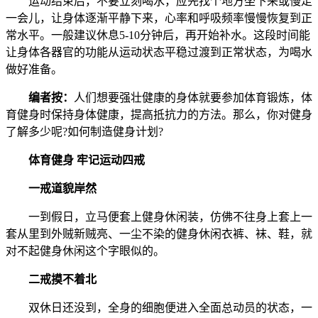
运动结束后，不要立刻喝水，应先找个地方坐下来或慢走
一会儿，让身体逐渐平静下来，心率和呼吸频率慢慢恢复到正
常水平。一般建议休息5-10分钟后，再开始补水。这段时间能
让身体各器官的功能从运动状态平稳过渡到正常状态，为喝水
做好准备。
编者按：
人们想要强壮健康的身体就要参加体育锻炼，体
育健身时保持身体健康，提高抵抗力的方法。那么，你对健身
了解多少呢?如何制造健身计划?
体育健身 牢记运动四戒
一戒道貌岸然
一到假日，立马便套上健身休闲装，仿佛不往身上套上一
套从里到外贼新贼亮、一尘不染的健身休闲衣裤、袜、鞋，就
对不起健身休闲这个字眼似的。
二戒摸不着北
双休日还没到，全身的细胞便进入全面总动员的状态，一