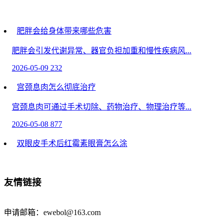
肥胖会给身体带来哪些危害
肥胖会引发代谢异常、器官负担加重和慢性疾病风...
2026-05-09
232
宫颈息肉怎么彻底治疗
宫颈息肉可通过手术切除、药物治疗、物理治疗等...
2026-05-08
877
双眼皮手术后红霉素眼膏怎么涂
眼部护理技巧常识-双眼皮手术后红霉素眼膏需用无...
2026-05-04
602
友情链接
葡萄糖在运动中的作用是什么-饮食小妙招
申请邮箱：ewebol@163.com
葡萄糖是运动时肌肉和大脑的主要能量来源，其作用...