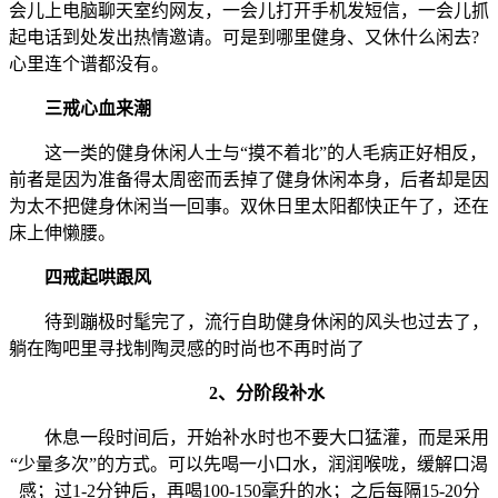
会儿上电脑聊天室约网友，一会儿打开手机发短信，一会儿抓
起电话到处发出热情邀请。可是到哪里健身、又休什么闲去?
心里连个谱都没有。
三戒心血来潮
这一类的健身休闲人士与“摸不着北”的人毛病正好相反，
前者是因为准备得太周密而丢掉了健身休闲本身，后者却是因
为太不把健身休闲当一回事。双休日里太阳都快正午了，还在
床上伸懒腰。
四戒起哄跟风
待到蹦极时髦完了，流行自助健身休闲的风头也过去了，
躺在陶吧里寻找制陶灵感的时尚也不再时尚了
2、分阶段补水
休息一段时间后，开始补水时也不要大口猛灌，而是采用
“少量多次”的方式。可以先喝一小口水，润润喉咙，缓解口渴
感；过1-2分钟后，再喝100-150毫升的水；之后每隔15-20分