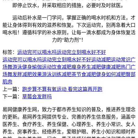
即停止饮水，并采取相应的措施，必要时及时就医。
运动后补水是一门学问，掌握正确的喝水时机和方法，才
能让身体得到有效的滋养和恢复。下次运动完，别再急着大口
喝水啦！遵循科学的补水原则，让每一滴水都成为身体恢复活
力的“助力剂”！
标签：
运动完可以喝水吗
运动完立刻喝水好不好
运动完可以喝水吗
运动完立刻喝水好不好
运动减肥
运动常识
广
场舞
游泳健身
瑜伽运动
饮食减肥
瘦身
养生减肥
健康减肥
热门广
场舞
发胖
减肥效果
游泳
训练
减肥茶
节食减肥
健身
如何减肥
臀部
肌肉
上一篇：
跑步算不算有氧运动 看完这篇再开跑
下一篇：
草莓会发胖吗
易网健康养生网，致力于都市养生知识的普及，推进养生理念
的更新。易网养生网提供专业、完善的养生信息服务，涵盖中
医养生、食疗养生、养生保健、心理养生、养生小常识、女人
养生、房事养生、经络养生，爱眼护眼、养生小知识和顺时养