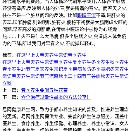
环代谢水平的提高。当人体循环代谢水平陡升,人体各个脏器
还没有适应,反映到人体的外表,就是所谓的春火。而春天之火,
往往不是一个脏器问题的反映。比如
眼睛干涩
不适,是肝火的
表现;咽喉肿痛,则说明肺脏有火;便秘不畅就是大肠阴虚火旺的
问题;早春高发的抑郁症,在传统中医理论中被称为心经燥
热……上火不是什么大毛病,但多个脏器之火,会造成人体免疫
力的下降,所以我们对早春之火,不能掉以轻心。
标签：
在这里
上火
春天养生常识
春季养生
在这里
上火
春天养生常识
春季养生
夏季养生
冬季养生
秋季养生
春季养生
24节气
夏天养生常识
夏季疾病预防
冬季减肥
冬天养生
常识
春天养生常识
节气
流感
秋季
二十四节气
谷雨
秋天养生常识
立秋
上一篇：
春季养生要喝五种花茶
下一篇：
六个治疗过敏性鼻炎的方法分享！
易网健康养生网，致力于都市养生知识的普及，推进养生理念
的更新。易网养生网提供专业、完善的养生信息服务，涵盖中
医养生、食疗养生、养生保健、心理养生、养生小常识、女人
养生、房事养生、经络养生，爱眼护眼、养生小知识和顺时养