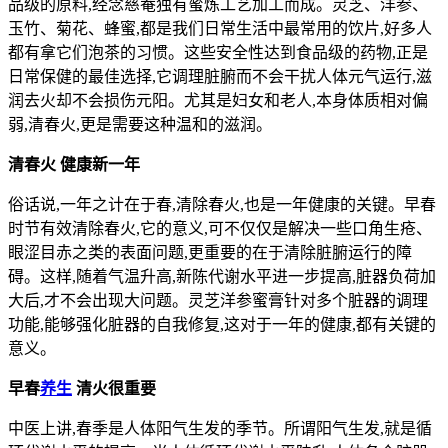
品级的原料,经念慈菴独有蜜炼工艺加工而成。灵芝、洋参、
玉竹、菊花、蜂蜜,都是我们日常生活中最常用的饮片,好多人
都有拿它们泡茶的习惯。这些安全性达到食品级的药物,正是
日常保健的最佳选择,它调理脏腑而不会干扰人体元气运行,滋
润去火却不会损伤元阳。尤其是妇女和老人,本身体质相对偏
弱,清春火,更是需要这种温和的滋润。
清春火 健康新一年
俗话说,一年之计在于春,清除春火,也是一年健康的关键。早春
时节有效清除春火,它的意义,可不仅仅是解决一些口角生疮、
眼涩目赤之类的表面问题,更重要的在于清除脏腑运行的障
碍。这样,随着气温升高,新陈代谢水平进一步提高,脏器负荷加
大后,才不会出现大问题。灵芝洋参蜜膏针对多个脏器的调理
功能,能够强化脏器的自我修复,这对于一年的健康,都有关键的
意义。
早春
养生
清火很重要
中医上讲,春季是人体阳气生发的季节。所谓阳气生发,就是循