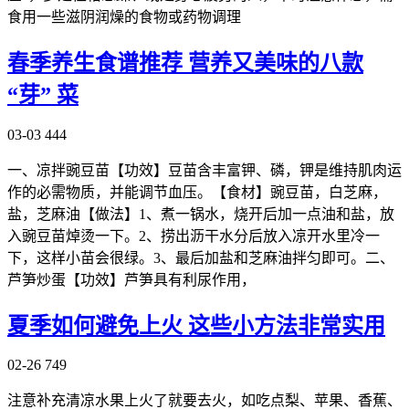
食用一些滋阴润燥的食物或药物调理
春季养生食谱推荐 营养又美味的八款
“芽” 菜
03-03
444
一、凉拌豌豆苗【功效】豆苗含丰富钾、磷，钾是维持肌肉运
作的必需物质，并能调节血压。【食材】豌豆苗，白芝麻，
盐，芝麻油【做法】1、煮一锅水，烧开后加一点油和盐，放
入豌豆苗焯烫一下。2、捞出沥干水分后放入凉开水里冷一
下，这样小苗会很绿。3、最后加盐和芝麻油拌匀即可。二、
芦笋炒蛋【功效】芦笋具有利尿作用，
夏季如何避免上火 这些小方法非常实用
02-26
749
注意补充清凉水果上火了就要去火，如吃点梨、苹果、香蕉、