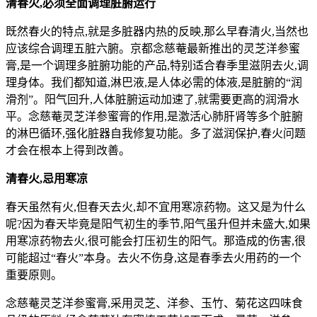
清春火,必须全面调理脏腑运行
既然春火的特点,就是多脏器内热的反映,那么早春清火,当然也
应该综合调理五脏六腑。京都念慈菴最新推出的灵芝洋参蜜
膏,是一个调理多脏腑功能的产品,特别适合春季里滋阴去火,调
理身体。我们都知道,淋巴液,是人体必需的体液,是脏腑的“润
滑剂”。阳气回升,人体脏腑运动加速了,就需要更高的润滑水
平。念慈菴灵芝洋参蜜膏的作用,是激活心肺肝肾等多个脏腑
的淋巴循环,强化脏器自我修复功能。多了滋润保护,春火问题
才会在根本上得到改善。
清春火,忌用寒凉
春天虽然有火,但春天去火,却不宜用寒凉药物。这又是为什么
呢?因为春天毕竟是阳气初生的季节,阳气虽升但并未盛大,如果
用寒凉药物去火,很可能会打压初生的阳气。那造成的伤害,很
可能超过“春火”本身。去火不伤身,这是春季去火用药的一个
重要原则。
念慈菴灵芝洋参蜜膏,采用灵芝、洋参、玉竹、菊花这四味食