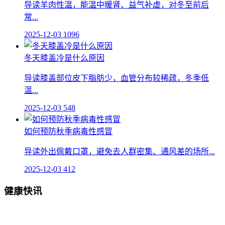
导读羊肉性温，能温中暖肾、益气补虚，对冬至前后
常...
2025-12-03
1096
冬天膝盖冷是什么原因
导读膝盖部位皮下脂肪少，血管分布较稀疏，冬季低
温...
2025-12-03
548
如何预防秋季病毒性感冒
导读外出佩戴口罩，避免去人群密集、通风差的场所...
2025-12-03
412
健康快讯