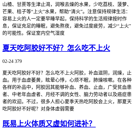
山楂、甘蔗等生津止渴，润喉去燥的水果，少吃荔枝、菠萝、
芒果、桔子等“上火”水果，帮助“清火”。注意保持规律生活：
容易上火的人一定要早睡早起，保持科学的生活规律按时作
息，保证充足的睡眠，避免熬夜，避免过度疲劳，减少“上火”
的可能性。保证室内空气湿度
夏天吃阿胶好不好？怎么吃不上火
02-24
379
夏天吃阿胶好不好？怎么吃不上火阿胶，补血滋阴，润燥，止
血。用于血虚萎黄，眩晕心悸，心烦不眠，肺燥咳嗽。在各种
各样的补品中，阿胶因其能够补血、养血、止血，广受贫血患
者、中老年血虚者、月经不调的女性、脑力劳动者以及癌症患
者的欢迎。不过，很多人担心夏季天热吃阿胶会上火，那夏天
吃阿胶好不好呢？对身体虚弱需要
既易上火体质又虚如何进补？