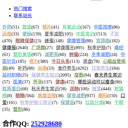
热门搜索
联系站长
外阴
(51)
致癌
(67)
镜片
(41)
有氧运动
(167)
中医按摩
(86)
远视
(33)
便秘
(139)
夏季减肥
(105)
中医常识
(1513)
子宫
(470)
眼睛保健
(23)
蜂蜜
(148)
健康管理
(88)
宫颈癌
(182)
健康报
(2640)
广场舞
(27)
健康曝光
(895)
秋季护肤
(7)
痛经
(61)
整形美容
(957)
减肥茶
(60)
肿瘤
(224)
冬季减肥
(24)
中
医针灸
(185)
视力
(380)
今日头条
(113)
肾虚
(78)
心脑血管疾
病
(49)
补钙
(88)
谷雨
(33)
食疗养生
(4292)
日常养生
(184)
延时射精
(25)
保健养生知识
(2095)
度数
(94)
春天养生常识
(57)
医美
(37)
怀孕
(137)
健康
(472)
哪些运动可以瘦身
(90)
胶原蛋白
(68)
秋天养生常识
(58)
润肺
(100)
做爱
(444)
熊猫
眼
(8)
眼睛
(584)
高度近视
(38)
健身减肥
(937)
眼科
(150)
口
爱
(161)
秋季护肤小常识
(7)
保健品
(75)
垃圾分类
(36)
干眼
(35)
整形
(86)
合作QQ:
252928680