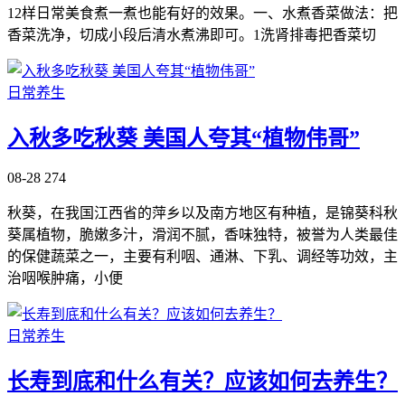
12样日常美食煮一煮也能有好的效果。一、水煮香菜做法：把
香菜洗净，切成小段后清水煮沸即可。1洗肾排毒把香菜切
日常养生
入秋多吃秋葵 美国人夸其“植物伟哥”
08-28
274
秋葵，在我国江西省的萍乡以及南方地区有种植，是锦葵科秋
葵属植物，脆嫩多汁，滑润不腻，香味独特，被誉为人类最佳
的保健蔬菜之一，主要有利咽、通淋、下乳、调经等功效，主
治咽喉肿痛，小便
日常养生
长寿到底和什么有关？应该如何去养生？