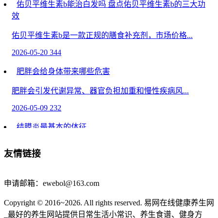
佑贝平维生素b能治白发吗 盘点佑贝平维生素b的三大功
效
佑贝平维生素b是一款正规的膳食补充剂，市场价格...
2026-05-20
344
肥胖会给身体带来哪些危害
肥胖会引发代谢异常、器官负担加重和慢性疾病风...
2026-05-09
232
结膜炎最基本的体征
眼部护理技巧常识-结膜炎最基本的体征是结膜充血...
友情链接
2026-05-08
1826
西地那非选什么牌子最好 优质西地那非品牌推荐
申请邮箱：ewebol@163.com
在同房的过程当中，如果存在硬不起来或者是中途软...
Copyright © 2016~2026. All rights reserved. 易网在线健康养生网
_最好的养生网站提供日常生活小常识、养生食谱、健身方