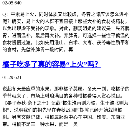
02-05
640
Q：平素易上火，同时体质又比较虚，冬春之际应该怎么进补
呢？确实，易上火的人群不宜直接上那些大补的食材或药材，
以免出现虚不受补的现象。对此，靓汤姐姐的建议是：先养脾
胃，进而温补，最后再大补。养脾胃，可选择一些性平偏温的
食材慢慢过渡，比如先用淮山、白术、大枣、茯苓等性质平和
的食材，先健补脾胃一段时间，再
橘子吃多了真的容易“上火”吗？
01-29
621
说起冬天最应季的水果，那非橘子莫属。冬天一到，吃橘子的
季节就来了，市场上琳琅满目的各种柑橘看得人赏心悦目。
《晏子春秋·杂下之十》记载“橘生淮南则为橘，生于淮北则为
枳”，说明我们的祖先早在春秋战国时期就已经开始栽培橘
树。另有文献记载，柑橘属起源中心在中国、印度、东南亚一
带。柑橘不是某一种水果，而是一类