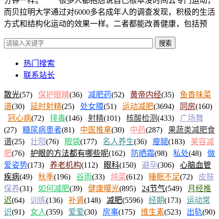
分钟一样。 很多人都抱怨说自己根本没时间去专门运动，
而贝拉明大学通过对6000多名成年人的调查发现，积极的生活
方式和结构化运动的效果一样。二者都能改善健康，包括预
搜索
热门搜索
联系站长
散光
(57)
保护眼睛
(36)
减肥药
(52)
黄帝内经
(35)
鱼香味菜
谱
(30)
延时射精
(25)
处女膜
(51)
运动减肥
(3694)
同房
(160)
冠心病
(72)
排毒
(146)
射精
(101)
核酸检测
(433)
广场舞
(27)
糖尿病患者
(81)
中医推拿
(30)
中药
(287)
果蔬类减肥食
谱
(25)
壮阳
(76)
眼袋
(177)
名人养生
(36)
瘦腿
(183)
美容减
肥
(76)
护眼的方法都有哪些呢
(162)
防晒霜
(98)
私处
(48)
做
爱姿势
(173)
养老机构
(112)
眼科
(150)
避孕
(306)
心脑血管
疾病
(49)
秋季
(196)
谷雨
(33)
炖菜
(612)
睡眠不足
(72)
皮肤
保养
(31)
如何减肥
(39)
健康曝光
(895)
24节气
(549)
月经推
迟
(64)
训练
(136)
补肾
(148)
减肥
(5596)
经期
(173)
运动常
识
(91)
女人
(359)
爱爱
(30)
房事
(175)
维生素
(523)
出轨
(90)