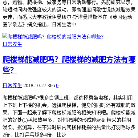
意，购物、爬楼梯、做家务等日常活动都行。先前研究显示，
较短时间内做强度较大的运动，即高强度间歇性锻炼减脂效果
更佳，而悉尼大学教授伊曼纽尔·斯塔曼塔斯基在《英国运动
医学杂志》撰文指出，日常生活中
日常养生
爬楼梯能减肥吗？爬楼梯的减肥方法有哪
些？
日常养生
2018-10-27
366
0
爬楼梯能减肥吗?很多白领上班，都选择乘坐电梯，其实利用
上下班上下楼的机会，选择爬楼梯，健身的同时还有减肥的效
果。下面一起来了解下爬楼梯减肥的相关知识吧。爬楼梯能减
肥的好处(1)耗损热量多，对付肥胖的形成能起到精采的拦阻
浸染。据测算，在不异时辰内爬楼梯耗损的热量比打羽毛球多
2倍，比打乒乓球多4倍，比步