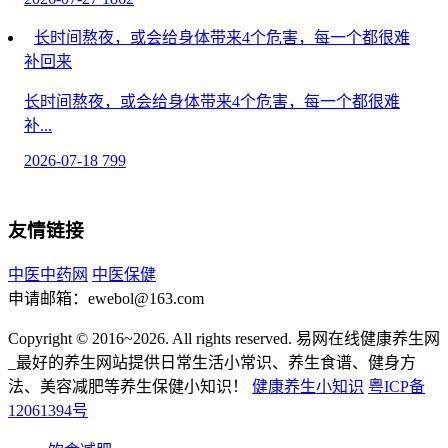
长时间熬夜，或会给身体带来4个危害，每一个都很难
补回来
长时间熬夜，或会给身体带来4个危害，每一个都很难
补...
2026-07-18
799
每天吃苹果的人，用不了多久，身体可能出现6个变
化！提醒：别忽视这些信号
友情链接
每天吃苹果的人，用不了多久，身体可能出现6个变化！
中医中药网
中医保健
提...
申请邮箱：ewebol@163.com
2026-06-21
1033
Copyright © 2016~2026. All rights reserved. 易网在线健康养生网
吃黄精的6大害处 黄精的危害和副作用
_最好的养生网站提供日常生活小常识、养生食谱、健身方
法、美容减肥等养生保健小知识！
健康养生小知识
粤ICP备
黄精是一种日常生活中常见的中药，服用具有不错的...
12061394号
2026-06-14
559