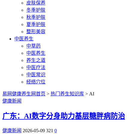
皮肤保养
冬季护肤
秋季护肤
夏季护肤
整形美容
中医养生
中草药
中医养生
养生之道
中医疗法
中医常识
经络穴位
易网健康养生网首页
>
热门养生知识库
> AI
健康新闻
广东：AI数字分身助力基层糖胖病防治
健康新闻
2026-05-09
321
0