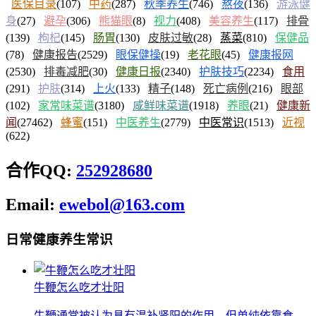
医保目录
(107)
中药
(287)
秋季养生
(746)
熬夜
(136)
游泳健
身
(27)
避孕
(306)
熊猫眼
(8)
视力
(408)
美容养生
(117)
排骨
(139)
枸杞
(145)
肠胃
(130)
皮肤过敏
(28)
蒸菜
(810)
保健品
(78)
健康报告
(2529)
眼保健操
(19)
老花眼
(45)
健康报网
(2530)
排毒减肥
(30)
健康日报
(2340)
护肤技巧
(2234)
食用
(291)
护肤
(314)
上火
(133)
精子
(148)
死亡病例
(216)
眼部
(102)
家常味菜谱
(3180)
咸鲜味菜谱
(1918)
养眼
(21)
健康新
闻
(27462)
蜂蜜
(151)
中医养生
(2779)
中医常识
(1513)
近视
(622)
合作QQ:
252928680
Email:
ewebol@163.com
日常健康养生常识
牛鞭怎么吃才壮阳
牛鞭通常被认为具有温补肾阳的作用，但单纯依靠食...