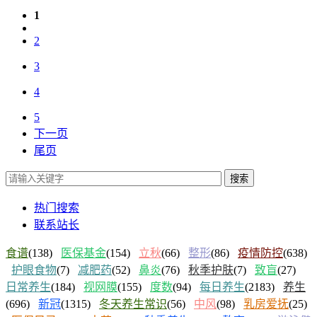
1
2
3
4
5
下一页
尾页
搜索
热门搜索
联系站长
食谱
(138)
医保基金
(154)
立秋
(66)
整形
(86)
疫情防控
(638)
护眼食物
(7)
减肥药
(52)
鼻炎
(76)
秋季护肤
(7)
致盲
(27)
日常养生
(184)
视网膜
(155)
度数
(94)
每日养生
(2183)
养生
(696)
新冠
(1315)
冬天养生常识
(56)
中风
(98)
乳房爱抚
(25)