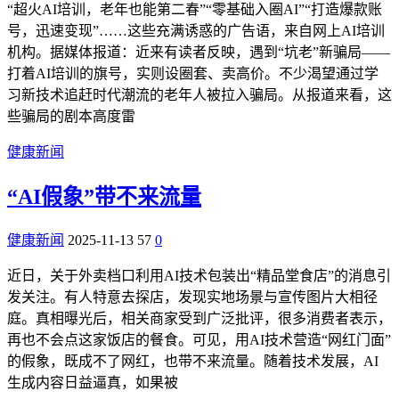
“超火AI培训，老年也能第二春”“零基础入圈AI”“打造爆款账
号，迅速变现”……这些充满诱惑的广告语，来自网上AI培训
机构。据媒体报道：近来有读者反映，遇到“坑老”新骗局——
打着AI培训的旗号，实则设圈套、卖高价。不少渴望通过学
习新技术追赶时代潮流的老年人被拉入骗局。从报道来看，这
些骗局的剧本高度雷
健康新闻
“AI假象”带不来流量
健康新闻
2025-11-13
57
0
近日，关于外卖档口利用AI技术包装出“精品堂食店”的消息引
发关注。有人特意去探店，发现实地场景与宣传图片大相径
庭。真相曝光后，相关商家受到广泛批评，很多消费者表示，
再也不会点这家饭店的餐食。可见，用AI技术营造“网红门面”
的假象，既成不了网红，也带不来流量。随着技术发展，AI
生成内容日益逼真，如果被