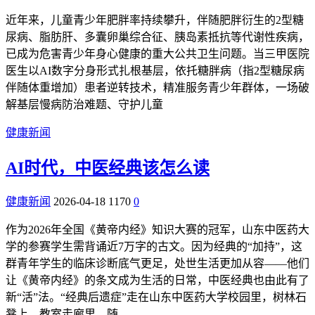
近年来，儿童青少年肥胖率持续攀升，伴随肥胖衍生的2型糖
尿病、脂肪肝、多囊卵巢综合征、胰岛素抵抗等代谢性疾病，
已成为危害青少年身心健康的重大公共卫生问题。当三甲医院
医生以AI数字分身形式扎根基层，依托糖胖病（指2型糖尿病
伴随体重增加）患者逆转技术，精准服务青少年群体，一场破
解基层慢病防治难题、守护儿童
健康新闻
AI时代，中医经典该怎么读
健康新闻
2026-04-18
1170
0
作为2026年全国《黄帝内经》知识大赛的冠军，山东中医药大
学的参赛学生需背诵近7万字的古文。因为经典的“加持”，这
群青年学生的临床诊断底气更足，处世生活更加从容——他们
让《黄帝内经》的条文成为生活的日常，中医经典也由此有了
新“活”法。“经典后遗症”走在山东中医药大学校园里，树林石
凳上、教室走廊里，随