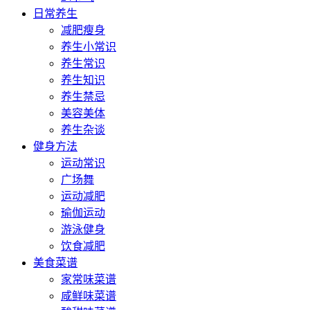
日常养生
减肥瘦身
养生小常识
养生常识
养生知识
养生禁忌
美容美体
养生杂谈
健身方法
运动常识
广场舞
运动减肥
瑜伽运动
游泳健身
饮食减肥
美食菜谱
家常味菜谱
咸鲜味菜谱