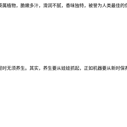
葵属植物，脆嫩多汁，滑润不腻，香味独特，被誉为人类最佳的
轻时无须养生。其实，养生要从娃娃抓起，正如机器要从新时保