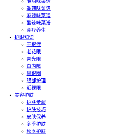
酸甜味菜谱
香辣味菜谱
麻辣味菜谱
酸辣味菜谱
食疗养生
护眼知识
干眼症
老花眼
青光眼
白内障
黑眼圈
眼部护理
近视眼
美容护肤
护肤步骤
护肤技巧
皮肤保养
冬季护肤
秋季护肤