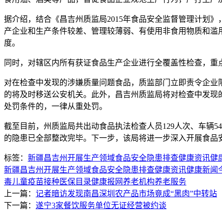
据介绍，结合《昌吉州质监局2015年食品安全监督管理计划
产企业和生产条件较差、管理较薄弱、有使用非食用物质和滥
度。
同时，对辖区内所有获证食品生产企业进行全覆盖性检查，重
对在检查中发现的涉嫌质量问题食品，质监部门立即责令企业
的将及时移送公安机关。此外，昌吉州质监局将对检查中发现
处罚条件的，一律从重处罚。
截至目前，州质监局共出动食品执法检查人员129人次、车辆5
的隐患已全部整改完毕。下一步，该局将进一步深入开展食品
标签：
新疆昌吉州开展生产领域食品安全隐患排查
健康资讯
健
新疆昌吉州开展生产领域食品安全隐患排查
健康资讯
健康新闻
毒
儿童
疫苗接种
医保目录
健康报网
养老机构
养老服务
上一篇：
记者暗访发现南昌深圳农产品市场竟成“黑肉”中转站
下一篇：
遂宁3家餐饮服务单位无证经营被约谈