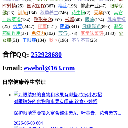
时射精
(25)
国家医保
(367)
癌症
(196)
健康产业
(47)
眼睛保
健
(23)
训练
(134)
秋季养生
(746)
花生粉
(2)
受孕
(30)
其它
口味菜谱
(184)
整形美容
(957)
戒烟
(40)
眼病
(174)
乳房爱抚
(25)
炒菜
(2447)
拌菜
(521)
阴道
(341)
健康曝光
(895)
避孕
药副作用
(37)
免疫力
(102)
节气
(178)
家常味菜谱
(3180)
处
女膜
(51)
干眼症
(134)
秋季
(196)
不孕不育
(25)
合作QQ:
252928680
Email:
ewebol@163.com
日常健康养生常识
对眼睛好的食物和水果有哪些-饮食小妙招
保护眼睛需要摄入富含维生素A、叶黄素、花青素等...
2026-06-03
604