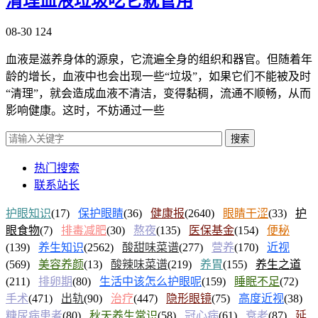
清理血液垃圾吃它就管用
08-30
124
血液是滋养身体的源泉，它流遍全身的组织和器官。但随着年
龄的增长，血液中也会出现一些“垃圾”，如果它们不能被及时
“清理”，就会造成血液不清洁，变得黏稠，流通不顺畅，从而
影响健康。这时，不妨通过一些
搜索
热门搜索
联系站长
护眼知识
(17)
保护眼睛
(36)
健康报
(2640)
眼睛干涩
(33)
护
眼食物
(7)
排毒减肥
(30)
熬夜
(135)
医保基金
(154)
便秘
(139)
养生知识
(2562)
酸甜味菜谱
(277)
营养
(170)
近视
(569)
美容养颜
(13)
酸辣味菜谱
(219)
养胃
(155)
养生之道
(211)
排卵期
(80)
生活中该怎么护眼呢
(159)
睡眠不足
(72)
手术
(471)
出轨
(90)
治疗
(447)
隐形眼镜
(75)
高度近视
(38)
糖尿病患者
(80)
秋天养生常识
(58)
冠心病
(61)
衰老
(87)
延