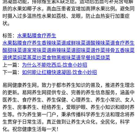
测凝血功能，排除维生素K缺乏症。运动后出血可补充含电解
质的水果如椰子水，高血压患者宜增加高钾水果比例。避免同
时摄入过多温热性水果如荔枝、龙眼，防止血热妄行加重症
状。
标签：
水果
黏膜
食疗养生
水果
黏膜
食疗养生
香辣味菜谱
咸鲜味菜谱
酸辣味菜谱
食疗养生
酸甜味菜谱
家常味菜谱
麻辣味菜谱
甜味菜谱
炸菜
排骨
五香味菜
谱
烤菜
焖菜
蒸菜
炒菜
食物
黑椒味菜谱
早餐
炖菜
烧菜
上一篇：
为什么不能吃西瓜-饮食小妙招
下一篇：
如何能让红糖快速凝固-饮食小妙招
易网健康养生网，致力于都市养生知识的普及，推进养生理念
的更新。易网养生网提供专业、完善的养生信息服务，涵盖中
医养生、食疗养生、养生保健、心理养生、养生小常识、女人
养生、房事养生、经络养生，爱眼护眼、养生小知识和顺时养
生等。作为养生第一门户，秉承传播科学养生方法和理念将养
生贯穿于日常生活，真正做到让养生大众化，全民化，科学
化。祝您健康生活每一天！