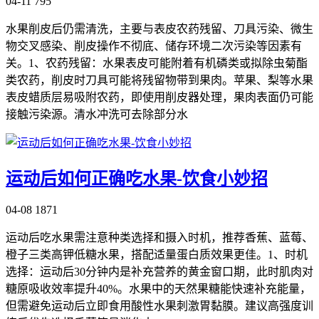
04-11
795
水果削皮后仍需清洗，主要与表皮农药残留、刀具污染、微生
物交叉感染、削皮操作不彻底、储存环境二次污染等因素有
关。1、农药残留：水果表皮可能附着有机磷类或拟除虫菊酯
类农药，削皮时刀具可能将残留物带到果肉。苹果、梨等水果
表皮蜡质层易吸附农药，即使用削皮器处理，果肉表面仍可能
接触污染源。清水冲洗可去除部分水
运动后如何正确吃水果-饮食小妙招
04-08
1871
运动后吃水果需注意种类选择和摄入时机，推荐香蕉、蓝莓、
橙子三类高钾低糖水果，搭配适量蛋白质效果更佳。1、时机
选择：运动后30分钟内是补充营养的黄金窗口期，此时肌肉对
糖原吸收效率提升40%。水果中的天然果糖能快速补充能量，
但需避免运动后立即食用酸性水果刺激胃黏膜。建议高强度训