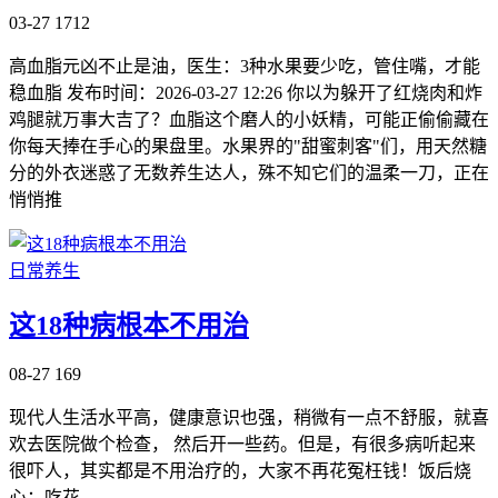
03-27
1712
高血脂元凶不止是油，医生：3种水果要少吃，管住嘴，才能
稳血脂 发布时间：2026-03-27 12:26 你以为躲开了红烧肉和炸
鸡腿就万事大吉了？血脂这个磨人的小妖精，可能正偷偷藏在
你每天捧在手心的果盘里。水果界的"甜蜜刺客"们，用天然糖
分的外衣迷惑了无数养生达人，殊不知它们的温柔一刀，正在
悄悄推
日常养生
这18种病根本不用治
08-27
169
现代人生活水平高，健康意识也强，稍微有一点不舒服，就喜
欢去医院做个检查， 然后开一些药。但是，有很多病听起来
很吓人，其实都是不用治疗的，大家不再花冤枉钱！饭后烧
心：吃花