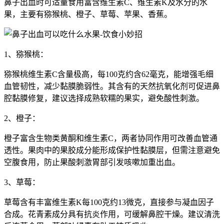
鼻子出血时可适量食用富含维生素C、维生素K及水分的水
果，主要有猕猴桃、橙子、草莓、苹果、香蕉。
1、猕猴桃：
猕猴桃维生素C含量极高，每100克约含62毫克，能增强毛细
血管韧性，减少黏膜脆弱性。其含有的天然抗氧化剂可促进鼻
腔黏膜修复，建议选择成熟软糯的果实，避免酸性刺激。
2、橙子：
橙子富含生物类黄酮和维生素C，两者协同作用可改善血管通
透性。果肉中的果胶成分能形成保护性黏膜层，但需注意避免
空腹食用，防止果酸刺激胃部引发咳嗽加重出血。
3、草莓：
草莓含有丰富维生素K每100克约13微克，直接参与凝血因子
合成。花青素成分具有抗炎作用，可缓解鼻腔干燥。建议清洗