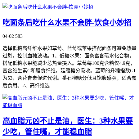
吃面条后吃什么水果不会胖-饮食小妙招
04-02
583
选择低糖高纤维水果如草莓、蓝莓或苹果搭配面条可避免热量
过剩，控制血糖波动。1、低糖水果：面条富含碳水化合物，
搭配低糖水果能减少总热量摄入。草莓每100克含糖仅4.9克，
富含维生素C和膳食纤维，延缓糖分吸收。蓝莓的升糖指数GI
为53，含花青素促进代谢。番石榴糖分低且饱腹感强，适合餐
后食用。2、高纤维选
高血脂元凶不止是油，医生：3种水果要
少吃，管住嘴，才能稳血脂