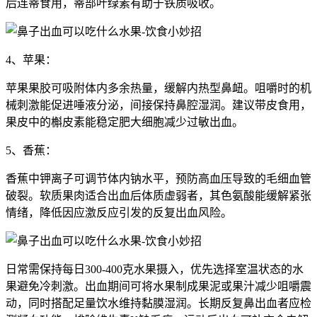
后连蒂食用，蒂部叶绿素有助于铁质吸收。
4、苹果：
苹果果胶可吸附体内多余热量，缓解内热型鼻衄。咀嚼时的机
械刺激能促进唾液分泌，间接保持鼻腔湿润。建议带皮食用，
果皮中的槲皮素能稳定肥大细胞减少过敏出血。
5、香蕉：
香蕉中钾离子可调节体内钠水平，预防高血压导致的毛细血管
破裂。软质果肉适合出血后体质虚弱者，其色氨酸能缓解紧张
情绪，降低因应激反应引发的反复出血风险。
日常需保持每日300-400克水果摄入，优先选择室温状态的水
果避免冷刺激。出血期间可将水果制成果泥或果汁减少咀嚼震
动，同时搭配足量饮水维持黏膜湿润。长期反复鼻出血者应检