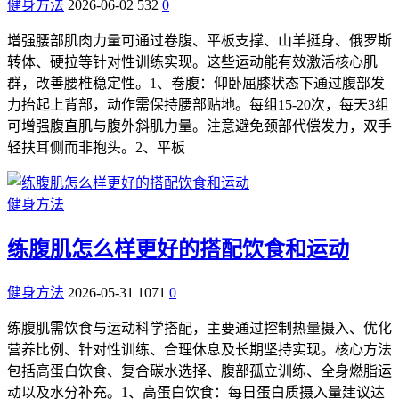
健身方法
2026-06-02
532
0
增强腰部肌肉力量可通过卷腹、平板支撑、山羊挺身、俄罗斯
转体、硬拉等针对性训练实现。这些运动能有效激活核心肌
群，改善腰椎稳定性。1、卷腹：仰卧屈膝状态下通过腹部发
力抬起上背部，动作需保持腰部贴地。每组15-20次，每天3组
可增强腹直肌与腹外斜肌力量。注意避免颈部代偿发力，双手
轻扶耳侧而非抱头。2、平板
健身方法
练腹肌怎么样更好的搭配饮食和运动
健身方法
2026-05-31
1071
0
练腹肌需饮食与运动科学搭配，主要通过控制热量摄入、优化
营养比例、针对性训练、合理休息及长期坚持实现。核心方法
包括高蛋白饮食、复合碳水选择、腹部孤立训练、全身燃脂运
动以及水分补充。1、高蛋白饮食：每日蛋白质摄入量建议达