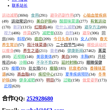
联系站长
运动减肥
(3694)
食用
(291)
避孕药副作用
(37)
心脑血管疾病
(49)
运动常识
(91)
美白护肤
(6)
酸甜味菜谱
(277)
有氧运动
(170)
新冠
(1315)
红眼病
(46)
吃什么减肥
(28)
避孕方法
(69)
视力
(406)
炸菜
(257)
减肥餐
(222)
自慰
(41)
避孕
(306)
同
房
(160)
斜视
(50)
癌症
(209)
今日头条
(113)
女人
(359)
春天
养生常识
(57)
茄汁味菜谱
(32)
二十四节气
(484)
哪些运动可
以瘦身
(90)
养生之道
(211)
衰老
(94)
健康新闻
(27462)
蒸菜
(810)
近视眼
(146)
美容美体
(97)
美白
(169)
丰胸
(85)
月经
推迟
(64)
沙眼
(24)
不孕不育
(25)
延时射精
(25)
眼睛保健
(23)
瘦腰
(33)
处女膜
(51)
瘦腿
(183)
抗衰老
(53)
香辣味菜
谱
(626)
高血脂
(41)
疾控中心
(121)
夏季疾病预防
(34)
冬季
护肤
(20)
健身减肥
(937)
明目
(75)
过敏
(158)
做爱姿势
(173)
近视
(620)
合作QQ:
252928680