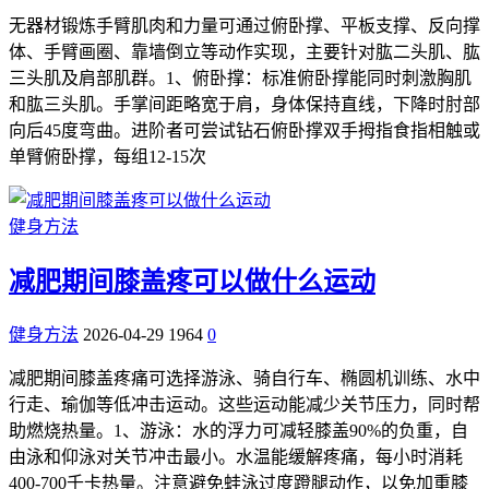
无器材锻炼手臂肌肉和力量可通过俯卧撑、平板支撑、反向撑
体、手臂画圈、靠墙倒立等动作实现，主要针对肱二头肌、肱
三头肌及肩部肌群。1、俯卧撑：标准俯卧撑能同时刺激胸肌
和肱三头肌。手掌间距略宽于肩，身体保持直线，下降时肘部
向后45度弯曲。进阶者可尝试钻石俯卧撑双手拇指食指相触或
单臂俯卧撑，每组12-15次
健身方法
减肥期间膝盖疼可以做什么运动
健身方法
2026-04-29
1964
0
减肥期间膝盖疼痛可选择游泳、骑自行车、椭圆机训练、水中
行走、瑜伽等低冲击运动。这些运动能减少关节压力，同时帮
助燃烧热量。1、游泳：水的浮力可减轻膝盖90%的负重，自
由泳和仰泳对关节冲击最小。水温能缓解疼痛，每小时消耗
400-700千卡热量。注意避免蛙泳过度蹬腿动作，以免加重膝