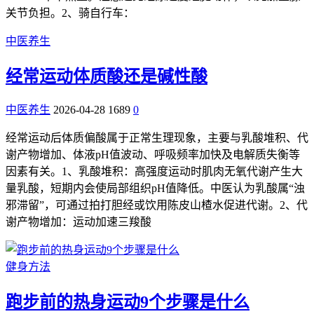
关节负担。2、骑自行车：
中医养生
经常运动体质酸还是碱性酸
中医养生
2026-04-28
1689
0
经常运动后体质偏酸属于正常生理现象，主要与乳酸堆积、代
谢产物增加、体液pH值波动、呼吸频率加快及电解质失衡等
因素有关。1、乳酸堆积：高强度运动时肌肉无氧代谢产生大
量乳酸，短期内会使局部组织pH值降低。中医认为乳酸属“浊
邪滞留”，可通过拍打胆经或饮用陈皮山楂水促进代谢。2、代
谢产物增加：运动加速三羧酸
健身方法
跑步前的热身运动9个步骤是什么