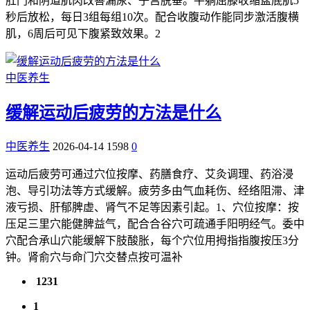
肛门和阴道肌肉改善漏尿、子宫脱垂。平躺屈膝收缩盆底肌5
秒后放松，每日3组每组10次。配合收腹动作能同步激活腹横
肌，6周后可见下腹紧致效果。2
中医养生
缓解运动后疲劳的方法是什么
中医养生
2026-04-14
1598
0
运动后疲劳可通过穴位按摩、药膳食疗、艾灸调理、药浴浸
泡、导引功法等方式缓解。疲劳多由气血耗伤、经络阻滞、津
液亏损、肝郁脾虚、肾气不足等因素引起。1、穴位按摩：按
压足三里穴能健脾益气，配合合谷穴可疏通手阳明经气。委中
穴配合承山穴能缓解下肢酸胀，每个穴位用拇指指腹按压3分
钟。肾俞穴与命门穴交替点按可温补
1231
1