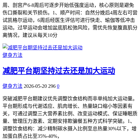
周、剖宫产6-8周后可逐步开始低强度运动，核心原则是避免
伤口撕裂和关节损伤。1、顺产时间：自然分娩后4周左右可尝
试凯格尔运动，6周后经医生评估可进行快走、瑜伽等低冲击
运动。过早运动会增加盆底肌松弛风险，需优先恢复腹直肌分
离情况，建议从每天10分
健身方法
减肥平台期坚持过去还是加大运动
健身方法
2026-05-20
296
0
突破减肥平台期建议优先调整饮食结构而非单纯加大运动量。
平台期形成与代谢适应、肌肉增长、热量缺口缩小等因素有
关，可通过调整三大营养素比例、改变运动模式、保证睡眠质
量、管理压力激素、定期安排欺骗餐五种方式科学突破。1、
调整饮食结构：减少精制碳水摄入比例至总热量30%以下，增
加蛋白质占比至35%-40%，