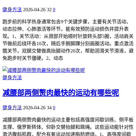
健身方法
2026-04-26
32
0
跑步前的科学热身通常包含9个关键步骤，主要有关节活动、
动态拉伸、心肺激活等环节，能有效预防运动损伤并提升表
现。1、关节活动：从颈部开始顺时针旋转头部5圈，活动肩关
节做前后绕环各10次，随后手腕脚踝分别画圈活动。重点激活
髋关节，双腿交替做高抬腿动作20次，帮助润滑关节滑液，避
免跑步时关节僵硬。2、动态
健身方法
减腰部两侧赘肉最快的运动有哪些呢
健身方法
2026-04-26
34
0
减腰部两侧赘肉最快的运动主要包括高强度间歇训练、侧平板
支撑、俄罗斯转体、仰卧交替抬腿和跳绳。这些运动能针对性
激活腹斜肌群，配合有氧运动加速脂肪燃烧。1、高强度间歇