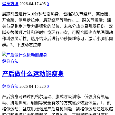
健身方法
2026-04-17
405
0
晨跑前应进行5-10分钟动态热身，包括踝关节绕环、高抬腿、
开合跳、侧弓步拉伸、肩部绕环等动作。1、踝关节激活：踝
关节是跑步时受力最频繁的部位，未充分热身易引发扭伤。双
脚交替做顺时针和逆时针绕环各20次，可配合脚尖点地画圈动
作增强灵活性。热身结束后进行30秒提踵练习，激活小腿肌肉
群。2、下肢动态拉伸：
健身方法
产后做什么运动能瘦身
健身方法
2026-04-15
220
0
产后瘦身可通过凯格尔运动、腹式呼吸训练、低强度有氧运
动、抗阻训练、瑜伽等安全有效的方式逐步恢复体型。1、凯
格尔运动：盆底肌松弛是产后常见问题，凯格尔运动通过收缩