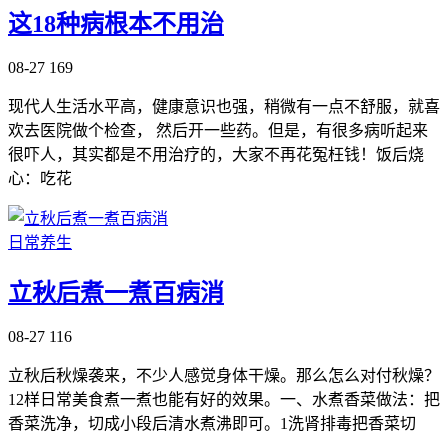
这18种病根本不用治
08-27
169
现代人生活水平高，健康意识也强，稍微有一点不舒服，就喜
欢去医院做个检查， 然后开一些药。但是，有很多病听起来
很吓人，其实都是不用治疗的，大家不再花冤枉钱！饭后烧
心：吃花
日常养生
立秋后煮一煮百病消
08-27
116
立秋后秋燥袭来，不少人感觉身体干燥。那么怎么对付秋燥？
12样日常美食煮一煮也能有好的效果。一、水煮香菜做法：把
香菜洗净，切成小段后清水煮沸即可。1洗肾排毒把香菜切