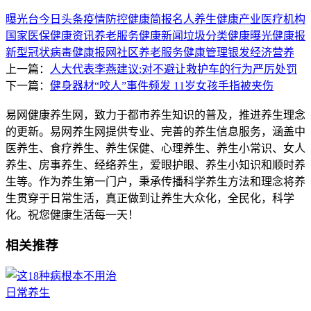
曝光台
今日头条
疫情防控
健康简报
名人养生
健康产业
医疗机构
国家医保
健康资讯
养老服务
健康新闻
垃圾分类
健康曝光
健康报
新型冠状病毒
健康报网
社区养老服务
健康管理
银发经济
营养
上一篇：
人大代表李燕建议:对不避让救护车的行为严厉处罚
下一篇：
健身器材“咬人”事件频发 11岁女孩手指被夹伤
易网健康养生网，致力于都市养生知识的普及，推进养生理念
的更新。易网养生网提供专业、完善的养生信息服务，涵盖中
医养生、食疗养生、养生保健、心理养生、养生小常识、女人
养生、房事养生、经络养生，爱眼护眼、养生小知识和顺时养
生等。作为养生第一门户，秉承传播科学养生方法和理念将养
生贯穿于日常生活，真正做到让养生大众化，全民化，科学
化。祝您健康生活每一天！
相关推荐
日常养生