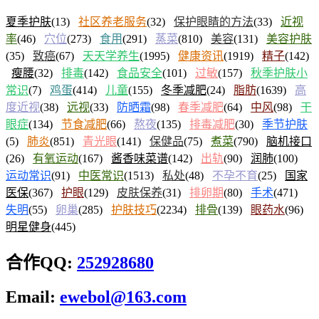
夏季护肤
(13)
社区养老服务
(32)
保护眼睛的方法
(33)
近视
率
(46)
穴位
(273)
食用
(291)
蒸菜
(810)
美容
(131)
美容护肤
(35)
致癌
(67)
天天学养生
(1995)
健康资讯
(1919)
精子
(142)
瘦腰
(32)
排毒
(142)
食品安全
(101)
过敏
(157)
秋季护肤小
常识
(7)
鸡蛋
(414)
儿童
(155)
冬季减肥
(24)
脂肪
(1639)
高
度近视
(38)
远视
(33)
防晒霜
(98)
春季减肥
(64)
中风
(98)
干
眼症
(134)
节食减肥
(66)
熬夜
(135)
排毒减肥
(30)
季节护肤
(5)
肺炎
(851)
青光眼
(141)
保健品
(75)
煮菜
(790)
脑机接口
(26)
有氧运动
(167)
酱香味菜谱
(142)
出轨
(90)
润肺
(100)
运动常识
(91)
中医常识
(1513)
私处
(48)
不孕不育
(25)
国家
医保
(367)
护眼
(129)
皮肤保养
(31)
排卵期
(80)
手术
(471)
失明
(55)
卵巢
(285)
护肤技巧
(2234)
排骨
(139)
眼药水
(96)
明星健身
(445)
合作QQ:
252928680
Email:
ewebol@163.com