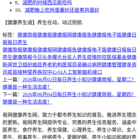
9、
减肥的时候西瓜能吃吗
10、
减肥晚上吃鸡蛋羹好还是煮鸡蛋好
【健康养生语】养生在动，动过则损.
标签：
健康简报
健康报
健康报网
健康报告
健康报电子版
健康日
报
每日养生
健康简报
健康报
健康报网
健康报告
健康报电子版
健康日报
每日
养生
健康简报
今日头条
曝光台
名人养生
疫情防控
医保基金
健康
新闻
世卫组织
癌症
养老机构
医保目录
确诊病例
健康管理
健身资
讯
疫苗接种
营养
疾控中心
AI
人工智能
脑机接口
上一篇：
2026年06月02日每日养生小知识健康简报，星期二！
健康是一种生活态度！
下一篇：
2026年06月04日每日养生小知识健康简报，星期四！
健康是一种生活态度！
易网健康养生网，致力于都市养生知识的普及，推进养生理念
的更新。易网养生网提供专业、完善的养生信息服务，涵盖中
医养生、食疗养生、养生保健、心理养生、养生小常识、女人
养生、房事养生、经络养生，爱眼护眼、养生小知识和顺时养