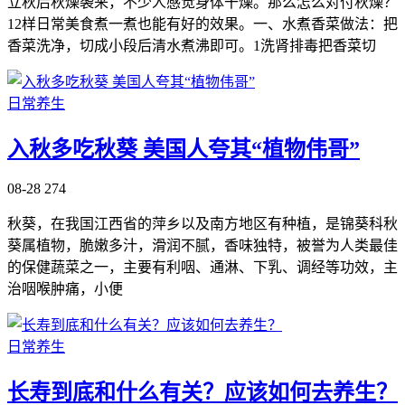
立秋后秋燥袭来，不少人感觉身体干燥。那么怎么对付秋燥？
12样日常美食煮一煮也能有好的效果。一、水煮香菜做法：把
香菜洗净，切成小段后清水煮沸即可。1洗肾排毒把香菜切
日常养生
入秋多吃秋葵 美国人夸其“植物伟哥”
08-28
274
秋葵，在我国江西省的萍乡以及南方地区有种植，是锦葵科秋
葵属植物，脆嫩多汁，滑润不腻，香味独特，被誉为人类最佳
的保健蔬菜之一，主要有利咽、通淋、下乳、调经等功效，主
治咽喉肿痛，小便
日常养生
长寿到底和什么有关？应该如何去养生？