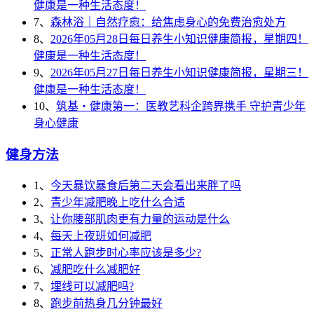
健康是一种生活态度！
7、
森林浴｜自然疗愈：给焦虑身心的免费治愈处方
8、
2026年05月28日每日养生小知识健康简报，星期四！
健康是一种生活态度！
9、
2026年05月27日每日养生小知识健康简报，星期三！
健康是一种生活态度！
10、
筑基・健康第一：医教艺科企跨界携手 守护青少年
身心健康
健身方法
1、
今天暴饮暴食后第二天会看出来胖了吗
2、
青少年减肥晚上吃什么合适
3、
让你腰部肌肉更有力量的运动是什么
4、
每天上夜班如何减肥
5、
正常人跑步时心率应该是多少?
6、
减肥吃什么减肥好
7、
埋线可以减肥吗?
8、
跑步前热身几分钟最好