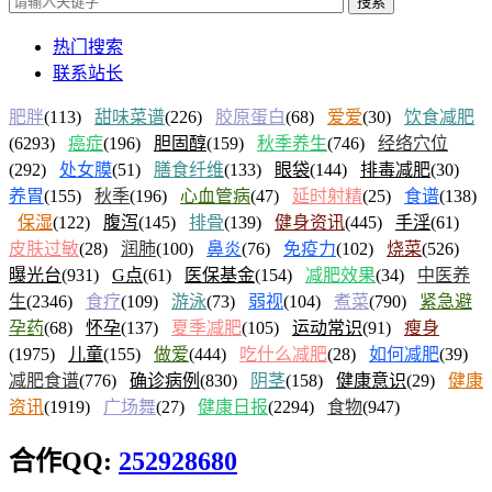
搜索
热门搜索
联系站长
肥胖
(113)
甜味菜谱
(226)
胶原蛋白
(68)
爱爱
(30)
饮食减肥
(6293)
癌症
(196)
胆固醇
(159)
秋季养生
(746)
经络穴位
(292)
处女膜
(51)
膳食纤维
(133)
眼袋
(144)
排毒减肥
(30)
养胃
(155)
秋季
(196)
心血管病
(47)
延时射精
(25)
食谱
(138)
保湿
(122)
腹泻
(145)
排骨
(139)
健身资讯
(445)
手淫
(61)
皮肤过敏
(28)
润肺
(100)
鼻炎
(76)
免疫力
(102)
烧菜
(526)
曝光台
(931)
G点
(61)
医保基金
(154)
减肥效果
(34)
中医养
生
(2346)
食疗
(109)
游泳
(73)
弱视
(104)
煮菜
(790)
紧急避
孕药
(68)
怀孕
(137)
夏季减肥
(105)
运动常识
(91)
瘦身
(1975)
儿童
(155)
做爱
(444)
吃什么减肥
(28)
如何减肥
(39)
减肥食谱
(776)
确诊病例
(830)
阴茎
(158)
健康意识
(29)
健康
资讯
(1919)
广场舞
(27)
健康日报
(2294)
食物
(947)
合作QQ:
252928680