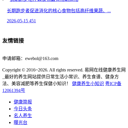
长期跑步者促进消化的核心食物包括高纤维果蔬、...
2026-05-15
451
什么时间喝苹果水最好-饮食小妙招
友情链接
喝苹果水的最佳时间集中在早晨空腹、餐前半小时...
2026-04-29
802
申请邮箱：ewebol@163.com
孕早期子宫动脉阻力高是什么引起的
Copyright © 2016~2026. All rights reserved. 易网在线健康养生网
孕早期子宫动脉阻力高通常与子宫血液循环异常有...
_最好的养生网站提供日常生活小常识、养生食谱、健身方
法、美容减肥等养生保健小知识！
健康养生小知识
粤ICP备
2026-04-22
564
12061394号
盘点紫竹轻享消消喷剂功效 紫竹轻享消消喷剂的组成成
健康简报
分
今日头条
紫竹轻享消消喷剂作为外用的产品，合理的去使用，对...
名人养生
曝光台
2026-04-08
1023