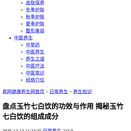
皮肤保养
冬季护肤
秋季护肤
夏季护肤
整形美容
中医养生
中草药
中医养生
养生之道
中医疗法
中医常识
经络穴位
易网健康养生网首页
>
日常养生
>
养生知识
盘点玉竹七白饮的功效与作用 揭秘玉竹
七白饮的组成成分
2025-12-13 11:34:35
日常养生
223
0