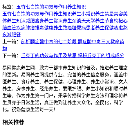
标签：
玉竹七白饮的功效与作用
养生知识
玉竹七白饮的功效与作用
养生知识
养生小常识
养生禁忌
美容美
体
养生知识
减肥瘦身
养生常识
养生杂谈
天天学养生
节食
枸杞
心
脑血管疾病
肿瘤
排毒
健康养生
致癌
糖尿病患者
养生保健
咳嗽
熬
夜
减肥餐
上一篇：
剖析酮症酸中毒的七个阶段 酮症酸中毒三大救命药
物
下一篇：
丘克丁的功效与作用及禁忌 揭秘丘克丁的组成成分
易网健康养生网，致力于都市养生知识的普及，推进养生理念
的更新。易网养生网提供专业、完善的养生信息服务，涵盖中
医养生、食疗养生、养生保健、心理养生、养生小常识、女人
养生、房事养生、经络养生，爱眼护眼、养生小知识和顺时养
生等。作为养生第一门户，秉承传播科学养生方法和理念将养
生贯穿于日常生活，真正做到让养生大众化，全民化，科学
化。祝您健康生活每一天！
相关推荐