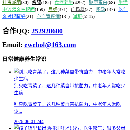
排毒减肥
(30)
瘦腿
(182)
食疗养生
(4292)
胶原蛋白
(68)
生活
中该怎么护眼呢
(159)
月经
(371)
广场舞
(27)
怀孕
(137)
吃什
么对眼睛好
(21)
心血管疾病
(131)
减肥
(5545)
合作QQ:
252928680
Email:
ewebol@163.com
日常健康养生常识
别只吃青菜了，这几种菜自带抗菌力，中老年人常吃少
生病
别只吃青菜了，这几种菜自带抗菌力，中老年人常吃
少...
2026-06-01
244