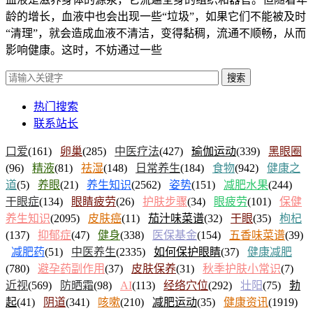
龄的增长，血液中也会出现一些“垃圾”，如果它们不能被及时
“清理”，就会造成血液不清洁，变得黏稠，流通不顺畅，从而
影响健康。这时，不妨通过一些
搜索
热门搜索
联系站长
口爱
(161)
卵巢
(285)
中医疗法
(427)
瑜伽运动
(339)
黑眼圈
(96)
精液
(81)
祛湿
(148)
日常养生
(184)
食物
(942)
健康之
道
(5)
养眼
(21)
养生知识
(2562)
姿势
(151)
减肥水果
(244)
干眼症
(134)
眼睛疲劳
(26)
护肤步骤
(34)
眼疲劳
(101)
保健
养生知识
(2095)
皮肤癌
(11)
茄汁味菜谱
(32)
干眼
(35)
枸杞
(137)
抑郁症
(47)
健身
(338)
医保基金
(154)
五香味菜谱
(39)
减肥药
(51)
中医养生
(2335)
如何保护眼睛
(37)
健康减肥
(780)
避孕药副作用
(37)
皮肤保养
(31)
秋季护肤小常识
(7)
近视
(569)
防晒霜
(98)
AI
(113)
经络穴位
(292)
壮阳
(75)
勃
起
(41)
阴道
(341)
咳嗽
(210)
减肥运动
(35)
健康资讯
(1919)