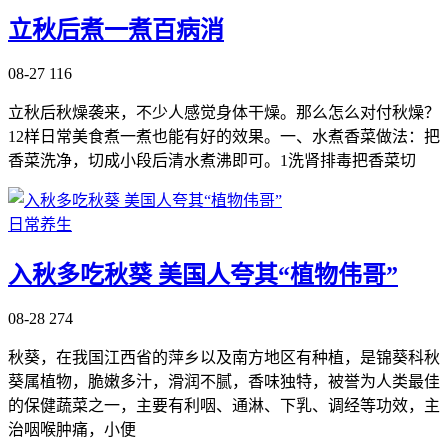
立秋后煮一煮百病消
08-27
116
立秋后秋燥袭来，不少人感觉身体干燥。那么怎么对付秋燥？
12样日常美食煮一煮也能有好的效果。一、水煮香菜做法：把
香菜洗净，切成小段后清水煮沸即可。1洗肾排毒把香菜切
日常养生
入秋多吃秋葵 美国人夸其“植物伟哥”
08-28
274
秋葵，在我国江西省的萍乡以及南方地区有种植，是锦葵科秋
葵属植物，脆嫩多汁，滑润不腻，香味独特，被誉为人类最佳
的保健蔬菜之一，主要有利咽、通淋、下乳、调经等功效，主
治咽喉肿痛，小便