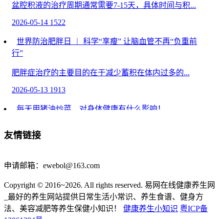
盆腔积液的治疗周期通常需要7-15天，具体时间与积...
2026-05-14
1522
世界防治肥胖日 ︱ 科学“享瘦” 让脑血管不再“负重前
行”
肥胖症治疗的主要目的在于减少蓄积在体内过多的...
2026-05-13
1913
每天用猪油炒菜，对身体健康有什么影响！
每天用猪油炒菜，对身体健康有什么影响！ 发布时间：
友情链接
20...
2026-05-11
111
申请邮箱：ewebol@163.com
儿童肿瘤不同癌种5年生存率发布
Copyright © 2016~2026. All rights reserved. 易网在线健康养生网
今天，由国家儿童肿瘤监测中心编制的《国家儿童肿...
_最好的养生网站提供日常生活小常识、养生食谱、健身方
法、美容减肥等养生保健小知识！
健康养生小知识
粤ICP备
2026-04-26
956