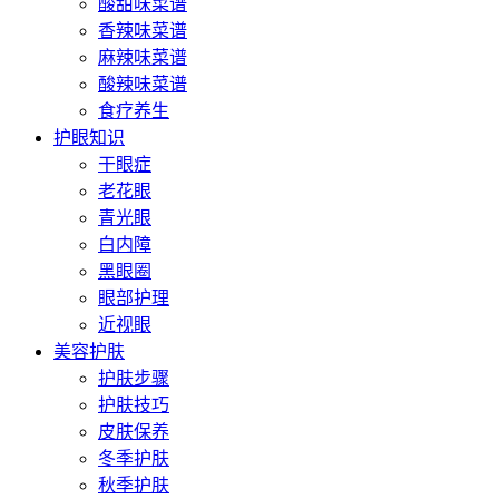
酸甜味菜谱
香辣味菜谱
麻辣味菜谱
酸辣味菜谱
食疗养生
护眼知识
干眼症
老花眼
青光眼
白内障
黑眼圈
眼部护理
近视眼
美容护肤
护肤步骤
护肤技巧
皮肤保养
冬季护肤
秋季护肤