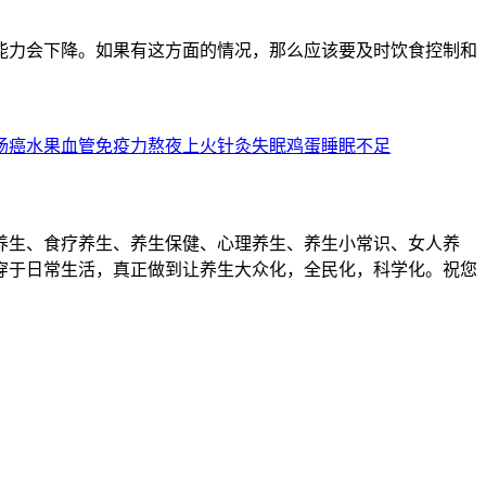
能力会下降。如果有这方面的情况，那么应该要及时饮食控制和
肠癌
水果
血管
免疫力
熬夜
上火
针灸
失眠
鸡蛋
睡眠不足
养生、食疗养生、养生保健、心理养生、养生小常识、女人养
穿于日常生活，真正做到让养生大众化，全民化，科学化。祝您