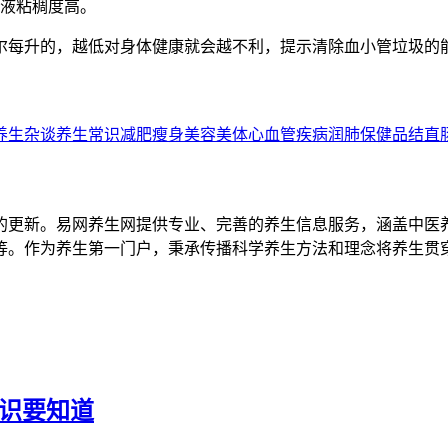
血液粘稠度高。
尔每升的，越低对身体健康就会越不利，提示清除血小管垃圾的
养生杂谈
养生常识
减肥瘦身
美容美体
心血管疾病
润肺
保健品
结直
的更新。易网养生网提供专业、完善的养生信息服务，涵盖中医
等。作为养生第一门户，秉承传播科学养生方法和理念将养生贯
知识要知道