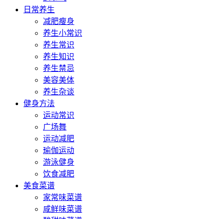
日常养生
减肥瘦身
养生小常识
养生常识
养生知识
养生禁忌
美容美体
养生杂谈
健身方法
运动常识
广场舞
运动减肥
瑜伽运动
游泳健身
饮食减肥
美食菜谱
家常味菜谱
咸鲜味菜谱