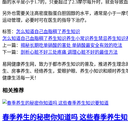
酯的水平是小于1.7的，只要超过了2.3摩尔每升时，就会导致
另外也需要关注高密度脂蛋白胆固醇的水平，通常是小于一摩
运动管理，必要时可在医生的指导下治疗。
标签：
怎么知道自己血脂稠了
养生知识
怎么知道自己血脂稠了
养生知识
养生小常识
养生禁忌
养生知识
上一篇：
揭秘长期吃单硝酸的害处 单硝酸最安全有效的吃法
下一篇：
剖析心脏不好三处疼痛 调理心脏不好的最佳方法
易网健康养生网，致力于都市养生知识的普及，推进养生理念
生、房事养生、经络养生，爱眼护眼、养生小知识和顺时养生
健康生活每一天！
相关推荐
春季养生的秘密你知道吗 这些春季养生