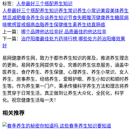
标签：
人参最好三个搭配
养生知识
人参最好三个搭配
养生知识
养生常识
养生小常识
美容美体
养生
禁忌
减肥瘦身
养生杂谈
养生知识
节食
失眠
腹泻
健康养生
糖尿病
咳嗽
感冒
戒烟
高血脂
养生保健
维生素
养生
结直肠癌
上一篇：
哪个品牌他达拉非好 品质最佳的他达拉非
下一篇：
治疗阳瘘最佳处方药排行榜 哪些处方药治阳痿效果
好
易网健康养生网，致力于都市养生知识的普及，推进养生理念
的更新。易网养生网提供专业、完善的养生信息服务，涵盖中
医养生、食疗养生、养生保健、心理养生、养生小常识、女人
养生、房事养生、经络养生，爱眼护眼、养生小知识和顺时养
生等。作为养生第一门户，秉承传播科学养生方法和理念将养
生贯穿于日常生活，真正做到让养生大众化，全民化，科学
化。祝您健康生活每一天！
相关推荐