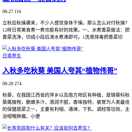
08-27
116
立秋后秋燥袭来，不少人感觉身体干燥。那么怎么对付秋燥？
12样日常美食煮一煮也能有好的效果。一、水煮香菜做法：把
香菜洗净，切成小段后清水煮沸即可。1洗肾排毒把香菜切
日常养生
入秋多吃秋葵 美国人夸其“植物伟哥”
08-28
274
秋葵，在我国江西省的萍乡以及南方地区有种植，是锦葵科秋
葵属植物，脆嫩多汁，滑润不腻，香味独特，被誉为人类最佳
的保健蔬菜之一，主要有利咽、通淋、下乳、调经等功效，主
治咽喉肿痛，小便