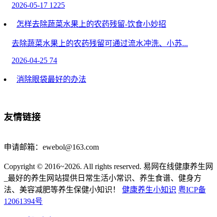
2026-05-17
1225
怎样去除蔬菜水果上的农药残留-饮食小妙招
去除蔬菜水果上的农药残留可通过流水冲洗、小苏...
2026-04-25
74
消除眼袋最好的办法
消除眼袋最好的办法主要有手术治疗、激光治疗、...
2026-04-24
1629
友情链接
宫颈息肉手术后注意哪些
申请邮箱：ewebol@163.com
宫颈息肉手术后需注意避免剧烈运动、禁止性生活...
Copyright © 2016~2026. All rights reserved. 易网在线健康养生网
2026-04-19
650
_最好的养生网站提供日常生活小常识、养生食谱、健身方
头发是甲状腺问题的“信号灯”？警惕：头发5个变化，甲
法、美容减肥等养生保健小知识！
健康养生小知识
粤ICP备
状腺或已出问题
12061394号