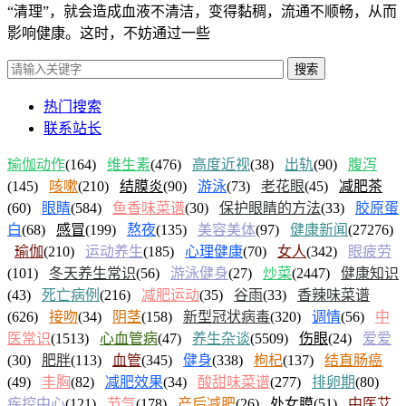
“清理”，就会造成血液不清洁，变得黏稠，流通不顺畅，从而
影响健康。这时，不妨通过一些
搜索
热门搜索
联系站长
瑜伽动作
(164)
维生素
(476)
高度近视
(38)
出轨
(90)
腹泻
(145)
咳嗽
(210)
结膜炎
(90)
游泳
(73)
老花眼
(45)
减肥茶
(60)
眼睛
(584)
鱼香味菜谱
(30)
保护眼睛的方法
(33)
胶原蛋
白
(68)
感冒
(199)
熬夜
(135)
美容美体
(97)
健康新闻
(27276)
瑜伽
(210)
运动养生
(185)
心理健康
(70)
女人
(342)
眼疲劳
(101)
冬天养生常识
(56)
游泳健身
(27)
炒菜
(2447)
健康知识
(43)
死亡病例
(216)
减肥运动
(35)
谷雨
(33)
香辣味菜谱
(626)
接吻
(34)
阴茎
(158)
新型冠状病毒
(320)
调情
(56)
中
医常识
(1513)
心血管病
(47)
养生杂谈
(5509)
伤眼
(24)
爱爱
(30)
肥胖
(113)
血管
(345)
健身
(338)
枸杞
(137)
结直肠癌
(49)
丰胸
(82)
减肥效果
(34)
酸甜味菜谱
(277)
排卵期
(80)
疾控中心
(121)
节气
(178)
产后减肥
(26)
处女膜
(51)
中医艾