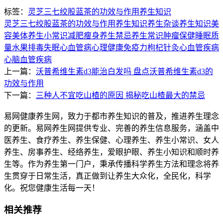
标签：
灵芝三七绞股蓝茶的功效与作用
养生知识
灵芝三七绞股蓝茶的功效与作用
养生知识
养生杂谈
养生知识
美
容美体
养生小常识
减肥瘦身
养生禁忌
养生常识
肿瘤
保健
睡眠质
量
水果
排毒
失眠
心血管病
心理健康
免疫力
枸杞
针灸
心血管疾病
心脑血管疾病
上一篇：
沃普希维生素d3能治白发吗 盘点沃普希维生素d3的
功效与作用
下一篇：
三种人不宜吃山楂的原因 揭秘吃山楂最大的禁忌
易网健康养生网，致力于都市养生知识的普及，推进养生理念
的更新。易网养生网提供专业、完善的养生信息服务，涵盖中
医养生、食疗养生、养生保健、心理养生、养生小常识、女人
养生、房事养生、经络养生，爱眼护眼、养生小知识和顺时养
生等。作为养生第一门户，秉承传播科学养生方法和理念将养
生贯穿于日常生活，真正做到让养生大众化，全民化，科学
化。祝您健康生活每一天！
相关推荐