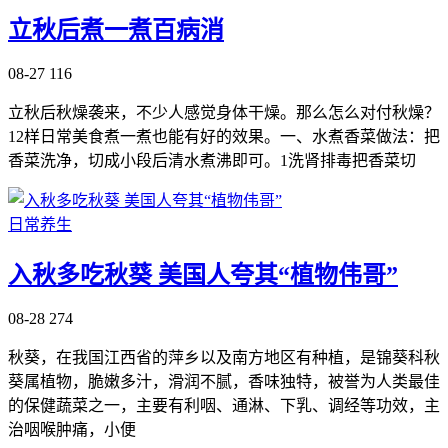
立秋后煮一煮百病消
08-27
116
立秋后秋燥袭来，不少人感觉身体干燥。那么怎么对付秋燥？
12样日常美食煮一煮也能有好的效果。一、水煮香菜做法：把
香菜洗净，切成小段后清水煮沸即可。1洗肾排毒把香菜切
日常养生
入秋多吃秋葵 美国人夸其“植物伟哥”
08-28
274
秋葵，在我国江西省的萍乡以及南方地区有种植，是锦葵科秋
葵属植物，脆嫩多汁，滑润不腻，香味独特，被誉为人类最佳
的保健蔬菜之一，主要有利咽、通淋、下乳、调经等功效，主
治咽喉肿痛，小便