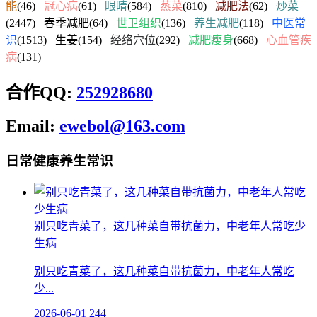
能
(46)
冠心病
(61)
眼睛
(584)
蒸菜
(810)
减肥法
(62)
炒菜
(2447)
春季减肥
(64)
世卫组织
(136)
养生减肥
(118)
中医常
识
(1513)
生姜
(154)
经络穴位
(292)
减肥瘦身
(668)
心血管疾
病
(131)
合作QQ:
252928680
Email:
ewebol@163.com
日常健康养生常识
别只吃青菜了，这几种菜自带抗菌力，中老年人常吃少
生病
别只吃青菜了，这几种菜自带抗菌力，中老年人常吃
少...
2026-06-01
244