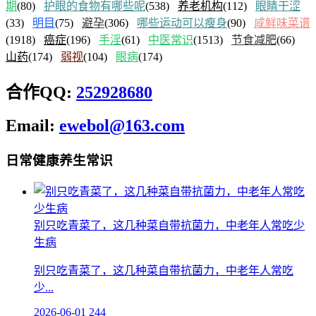
期
(80)
护眼的食物有哪些呢
(538)
养老机构
(112)
眼睛干涩
(33)
明目
(75)
避孕
(306)
哪些运动可以瘦身
(90)
咸鲜味菜谱
(1918)
癌症
(196)
手淫
(61)
中医常识
(1513)
节食减肥
(66)
山药
(174)
弱视
(104)
眼病
(174)
合作QQ:
252928680
Email:
ewebol@163.com
日常健康养生常识
别只吃青菜了，这几种菜自带抗菌力，中老年人常吃少
生病
别只吃青菜了，这几种菜自带抗菌力，中老年人常吃
少...
2026-06-01
244