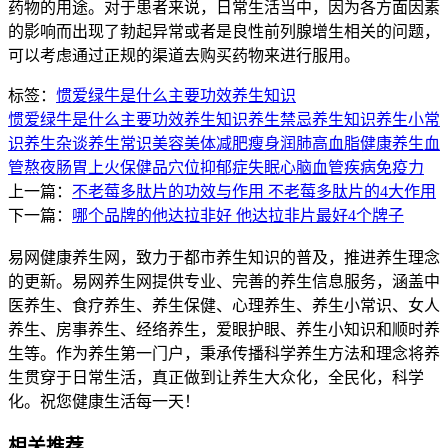
药物的用途。对于患者来说，日常生活当中，因为各方面因素
的影响而出现了勃起异常或者是良性前列腺增生相关的问题，
可以考虑通过正规的渠道去购买药物来进行服用。
标签：
惯爱绿牛是什么主要功效
养生知识
惯爱绿牛是什么主要功效
养生知识
养生禁忌
养生知识
养生小常
识
养生杂谈
养生常识
美容美体
减肥瘦身
润肺
高血脂
健康养生
血
管
熬夜
肠胃
上火
保健品
穴位
抑郁症
失眠
心脑血管疾病
免疫力
上一篇：
不老莓多肽片的功效与作用 不老莓多肽片的4大作用
下一篇：
哪个品牌的他达拉非好 他达拉非片最好4个牌子
易网健康养生网，致力于都市养生知识的普及，推进养生理念
的更新。易网养生网提供专业、完善的养生信息服务，涵盖中
医养生、食疗养生、养生保健、心理养生、养生小常识、女人
养生、房事养生、经络养生，爱眼护眼、养生小知识和顺时养
生等。作为养生第一门户，秉承传播科学养生方法和理念将养
生贯穿于日常生活，真正做到让养生大众化，全民化，科学
化。祝您健康生活每一天！
相关推荐