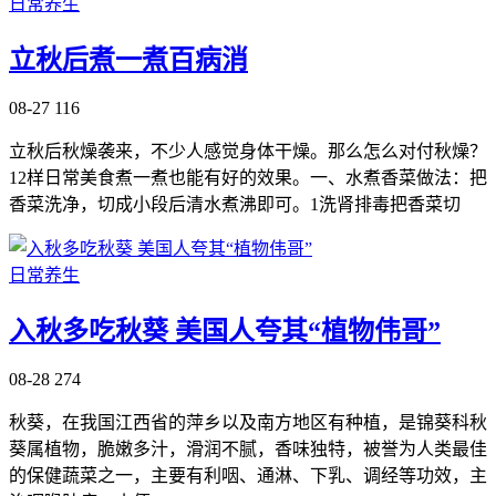
日常养生
立秋后煮一煮百病消
08-27
116
立秋后秋燥袭来，不少人感觉身体干燥。那么怎么对付秋燥？
12样日常美食煮一煮也能有好的效果。一、水煮香菜做法：把
香菜洗净，切成小段后清水煮沸即可。1洗肾排毒把香菜切
日常养生
入秋多吃秋葵 美国人夸其“植物伟哥”
08-28
274
秋葵，在我国江西省的萍乡以及南方地区有种植，是锦葵科秋
葵属植物，脆嫩多汁，滑润不腻，香味独特，被誉为人类最佳
的保健蔬菜之一，主要有利咽、通淋、下乳、调经等功效，主