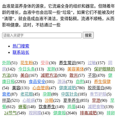
血液是滋养身体的源泉，它流遍全身的组织和器官。但随着年
龄的增长，血液中也会出现一些“垃圾”，如果它们不能被及时
“清理”，就会造成血液不清洁，变得黏稠，流通不顺畅，从而
影响健康。这时，不妨通过一些
搜索
热门搜索
联系站长
外阴
(51)
花生粉
(2)
受孕
(30)
养生常识
(907)
过敏
(157)
同
房
(142)
今日头条
(113)
发胖
(136)
美容美体
(97)
保护眼睛的
方法
(33)
美白
(167)
减肥方法
(928)
散光
(57)
子宫
(470)
健
康日报
(2293)
食品安全
(101)
游泳
(73)
自慰
(41)
养生保健
(54)
美容
(131)
心血管病
(47)
健康减肥
(780)
胶原蛋白
(68)
衰老
(87)
老花眼
(45)
孕期
(89)
中医针灸
(185)
季节护肤
(5)
拌菜
(521)
心脏病
(73)
沙眼
(22)
夏季养生
(855)
早泄
(90)
早
餐
(612)
蜂蜜
(148)
饮食养生
(149)
鸡蛋
(414)
减肥食物
(139)
24节气
(549)
视网膜
(143)
健康报
(2640)
排毒减肥
(30)
排卵