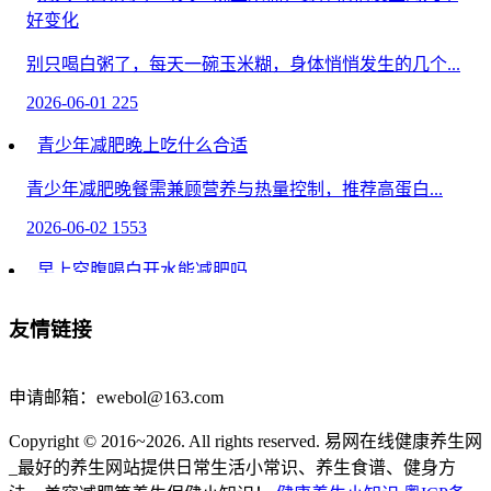
好变化
别只喝白粥了，每天一碗玉米糊，身体悄悄发生的几个...
2026-06-01
225
青少年减肥晚上吃什么合适
青少年减肥晚餐需兼顾营养与热量控制，推荐高蛋白...
2026-06-02
1553
早上空腹喝白开水能减肥吗
早上空腹喝白开水可能辅助减肥，但需结合饮食控制...
友情链接
2026-05-16
1385
酸奶的又一惊人好处被发现！常喝酸奶或能降低患癌风
申请邮箱：ewebol@163.com
险，但关键是要喝对方法哦！
Copyright © 2016~2026. All rights reserved. 易网在线健康养生网
酸奶的又一惊人好处被发现！常喝酸奶或能降低患癌...
_最好的养生网站提供日常生活小常识、养生食谱、健身方