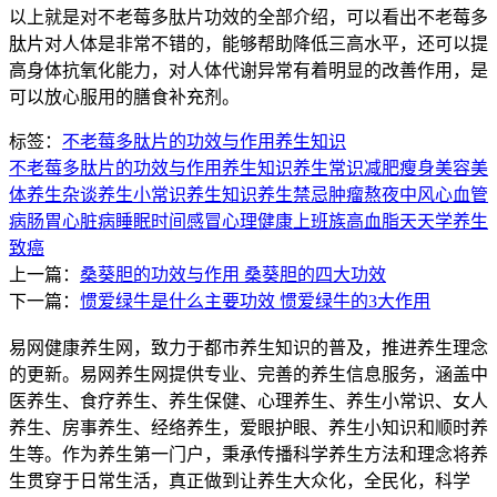
以上就是对不老莓多肽片功效的全部介绍，可以看出不老莓多
肽片对人体是非常不错的，能够帮助降低三高水平，还可以提
高身体抗氧化能力，对人体代谢异常有着明显的改善作用，是
可以放心服用的膳食补充剂。
标签：
不老莓多肽片的功效与作用
养生知识
不老莓多肽片的功效与作用
养生知识
养生常识
减肥瘦身
美容美
体
养生杂谈
养生小常识
养生知识
养生禁忌
肿瘤
熬夜
中风
心血管
病
肠胃
心脏病
睡眠时间
感冒
心理健康
上班族
高血脂
天天学养生
致癌
上一篇：
桑葵胆的功效与作用 桑葵胆的四大功效
下一篇：
惯爱绿牛是什么主要功效 惯爱绿牛的3大作用
易网健康养生网，致力于都市养生知识的普及，推进养生理念
的更新。易网养生网提供专业、完善的养生信息服务，涵盖中
医养生、食疗养生、养生保健、心理养生、养生小常识、女人
养生、房事养生、经络养生，爱眼护眼、养生小知识和顺时养
生等。作为养生第一门户，秉承传播科学养生方法和理念将养
生贯穿于日常生活，真正做到让养生大众化，全民化，科学