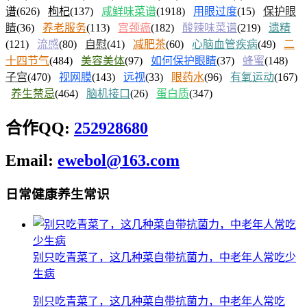
谱
(626)
枸杞
(137)
咸鲜味菜谱
(1918)
用眼过度
(15)
保护眼
睛
(36)
养老服务
(113)
宫颈癌
(182)
酸辣味菜谱
(219)
遗精
(121)
流感
(80)
自慰
(41)
减肥茶
(60)
心脑血管疾病
(49)
二
十四节气
(484)
美容美体
(97)
如何保护眼睛
(37)
蜂蜜
(148)
子宫
(470)
视网膜
(143)
远视
(33)
眼药水
(96)
有氧运动
(167)
养生禁忌
(464)
脑机接口
(26)
蛋白质
(347)
合作QQ:
252928680
Email:
ewebol@163.com
日常健康养生常识
别只吃青菜了，这几种菜自带抗菌力，中老年人常吃少
生病
别只吃青菜了，这几种菜自带抗菌力，中老年人常吃