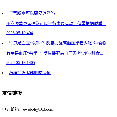
子宫脱垂可以康复运动吗
子宫脱垂患者通常可以进行康复运动，但需根据脱垂...
2026-05-19
494
竹笋是血压“杀手”？反复提醒高血压患者少吃7种食物
竹笋是血压“杀手”？反复提醒高血压患者少吃7种食...
2026-05-18
1405
怎样加强腿部肌肉锻炼
加强腿部肌肉可通过力量训练、有氧运动、饮食调...
2026-05-08
1808
友情链接
高血脂人群注意！医生提醒：控制血脂，关键是这3件
事
申请邮箱：ewebol@163.com