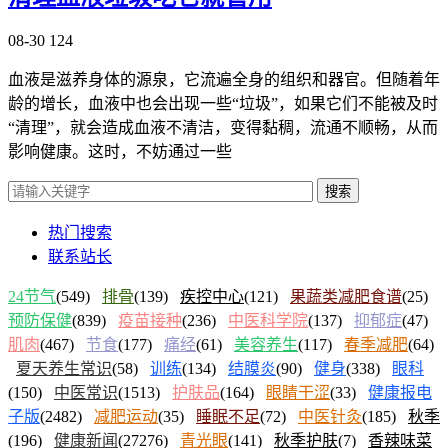
08-30
124
血液是滋养身体的源泉，它流遍全身的组织和器官。但随着年
龄的增长，血液中也会出现一些“垃圾”，如果它们不能被及时
“清理”，就会造成血液不清洁，变得黏稠，流通不顺畅，从而
影响健康。这时，不妨通过一些
搜索
热门搜索
联系站长
24节气
(549)
排骨
(139)
疾控中心
(121)
果蔬类减肥食谱
(25)
预防保健
(839)
疫苗接种
(236)
中医科学院
(137)
抑郁症
(47)
肌肉
(467)
节食
(177)
痛经
(61)
美容养生
(117)
春季减肥
(64)
夏天养生常识
(58)
训练
(134)
结膜炎
(90)
健身
(338)
眼科
(150)
中医常识
(1513)
护肤品
(164)
眼睛干涩
(33)
健康报电
子版
(2482)
减肥运动
(35)
睡眠不足
(72)
中医针灸
(185)
秋季
(196)
健康新闻
(27276)
青光眼
(141)
秋季护肤
(7)
香辣味菜