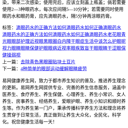
染，带来二次感染；使用完后，应该立刻盖上瓶盖；倘若需要
使用2—3种眼药水，每次应间隔5—10分钟；若需要同时使用
眼药水和眼药膏，应先滴眼药水，隔5分钟再涂眼药膏。
标签：
滴眼药水的正确方法
如何滴眼药水
如何正确滴眼药水
滴眼药水的正确方法
如何滴眼药水
如何正确滴眼药水
老花眼
青
光眼
眼部护理
近视眼
黑眼圈
白内障
干眼症
生活中该怎么护眼呢
视力
眼睛
眼睛保健
护眼
眼病
近视率
眼疾
致盲
干眼
眼睛干涩
眼保
健操
弱视
上一篇：
去除青色黑眼圈贴块土豆片
下一篇：
4种简单的眼部运动缓解眼睛疲劳
易网健康养生网，致力于都市养生知识的普及，推进养生理念
的更新。易网养生网提供专业、完善的养生信息服务，涵盖中
医养生、食疗养生、养生保健、心理养生、养生小常识、女人
养生、房事养生、经络养生，爱眼护眼、养生小知识和顺时养
生等。作为养生第一门户，秉承传播科学养生方法和理念将养
生贯穿于日常生活，真正做到让养生大众化，全民化，科学
化。祝您健康生活每一天！