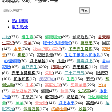
影响健康。这时，不妨通过一些
搜索
热门搜索
联系站长
月经
(371)
维生素
(476)
健康曝光
(895)
预防近视
(32)
夏天养
生常识
(58)
煎菜
(394)
吃什么对眼睛好
(21)
抗衰老
(53)
同房
(142)
水果
(740)
秋季护肤小常识
(7)
冬天养生常识
(56)
减肥
餐
(221)
枸杞
(137)
减肥食谱
(776)
生活中该怎么护眼呢
(159)
心理健康
(70)
减肥早餐
(149)
儿童
(155)
排毒减肥
(30)
夏季
减肥
(105)
食疗养生
(4292)
结膜炎
(90)
养老机构
(112)
精液
(81)
养老服务机构
(51)
失眠
(154)
二十四节气
(484)
眼疲劳
(101)
护眼知识
(17)
疾控中心
(121)
生姜
(154)
节气
(178)
瑜
伽运动
(339)
手术
(471)
高度近视
(38)
甜味菜谱
(226)
谷雨
(33)
紧急避孕药
(68)
健康
(472)
调情
(56)
近视率
(46)
眼部
护理
(327)
中草药
(313)
老花眼
(45)
防晒霜
(98)
社区养老服
务
(32)
蒸菜
(810)
青光眼
(141)
减肥水果
(244)
高潮
(641)
睡
眠不足
(72)
做爱姿势
(173)
核酸检测
(433)
致盲
(27)