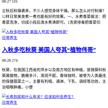
08-27
116
立秋后秋燥袭来，不少人感觉身体干燥。那么怎么对付秋燥？
12样日常美食煮一煮也能有好的效果。一、水煮香菜做法：把
香菜洗净，切成小段后清水煮沸即可。1洗肾排毒把香菜切
日常养生
入秋多吃秋葵 美国人夸其“植物伟哥”
08-28
274
秋葵，在我国江西省的萍乡以及南方地区有种植，是锦葵科秋
葵属植物，脆嫩多汁，滑润不腻，香味独特，被誉为人类最佳
的保健蔬菜之一，主要有利咽、通淋、下乳、调经等功效，主
治咽喉肿痛，小便
日常养生