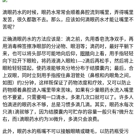
滴眼药水的时候，眼药水常常会顺着鼻腔流到嘴里，弄得嘴里
发苦，很久都散不去。那么，应该如何滴眼药水才能让嘴里不
苦呢？
正确滴眼药水的方法应该是：滴之前，先用香皂洗净双手，再
用消毒棉签擦净眼部的分泌物、眼泪等；滴药时，最好平躺下
来，也可以将头部尽可能地向后仰，
眼睛
向上看，用手指轻轻
向下拉开下眼睑，将药液滴入眼睑1—2滴后再松手，然后将上
眼睑轻轻提起，使药液能够充分地分布于结膜囊内；最后，合
上双眼，同时立刻用手指按住鼻泪管处（鼻根和内眼角之间，
如图）约2分钟，这样既保证了药物浓度和疗效，又可以防止
药物顺着鼻腔进入嘴里带来苦味。如果有少量眼药水流入嘴里
也不要紧，只需要喝一口清水，多漱几次口就可以了。许多人
怕滴进的眼药水不够，总是习惯多滴几滴。其实，眼药水每次
只滴1滴就够了，因为结膜囊内可贮存的容量一般只有7微升左
右，而1滴眼药水约为30微升，多滴只会浪费。
此外，眼药水的瓶嘴不可以接触眼睛或睫毛，以防药瓶受污