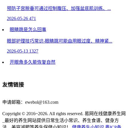
预防子宫脱垂可通过控制腹压、加强盆底肌训练、...
2026-05-26
471
眼睛跳是怎么回事
眼部护理技巧常识-眼睛跳可能由用眼过度、精神紧...
2026-05-13
1327
开眼角多久能恢复自然
眼部护理技巧常识-开眼角手术后一般需要1-3个月...
2026-04-27
986
友情链接
什么是疟疾？如何预防？中疾控解答
申请邮箱：ewebol@163.com
人民网北京4月27日电 （记者乔业琼）据中疾控微信公...
Copyright © 2016~2026. All rights reserved. 易网在线健康养生网
2026-04-27
1747
_最好的养生网站提供日常生活小常识、养生食谱、健身方
27寸显示器离眼睛多远比较好
法、美容减肥等养生保健小知识！
健康养生小知识
粤ICP备