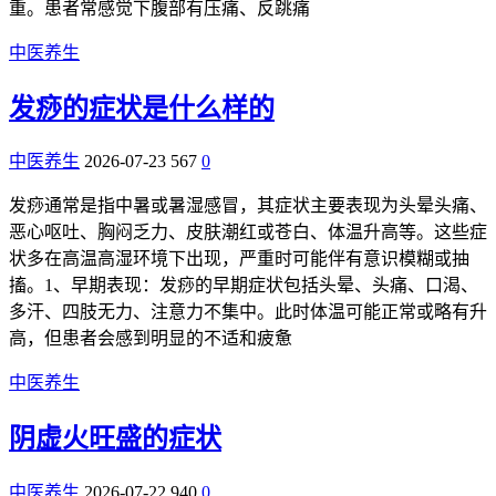
重。患者常感觉下腹部有压痛、反跳痛
中医养生
发痧的症状是什么样的
中医养生
2026-07-23
567
0
发痧通常是指中暑或暑湿感冒，其症状主要表现为头晕头痛、
恶心呕吐、胸闷乏力、皮肤潮红或苍白、体温升高等。这些症
状多在高温高湿环境下出现，严重时可能伴有意识模糊或抽
搐。1、早期表现：发痧的早期症状包括头晕、头痛、口渴、
多汗、四肢无力、注意力不集中。此时体温可能正常或略有升
高，但患者会感到明显的不适和疲惫
中医养生
阴虚火旺盛的症状
中医养生
2026-07-22
940
0