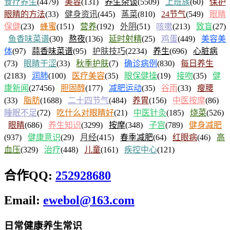
食疗养生
(4479)
美容
(131)
养生杂谈
(5509)
上班族
(60)
保护
眼睛的方法
(33)
健身资讯
(445)
蒸菜
(810)
24节气
(549)
眼睛
保健
(23)
蜂蜜
(151)
营养
(192)
外阴
(51)
咳嗽
(213)
致盲
(27)
鱼香味菜谱
(30)
熬夜
(136)
延时射精
(25)
鸡蛋
(449)
美容美
体
(97)
蒜香味菜谱
(95)
护肤技巧
(2234)
养生
(696)
心脏病
(73)
眼睛干涩
(33)
秋季护肤
(7)
确诊病例
(830)
每日养生
(2183)
润肺
(100)
医疗美容
(35)
眼保健操
(19)
接吻
(35)
健
康新闻
(27456)
胆固醇
(177)
减肥运动
(35)
谷雨
(33)
瘦腰
(33)
脂肪
(1688)
二十四节气
(484)
养胃
(156)
中医按摩
(86)
睡眠不足
(72)
吃什么对眼睛好
(21)
中医针灸
(185)
烧菜
(526)
眼睛
(686)
养生知识
(3299)
按摩
(348)
子宫
(789)
健身减肥
(937)
健康意识
(29)
月经
(415)
春季减肥
(64)
红眼病
(46)
高
血压
(329)
治疗
(448)
儿童
(161)
疾控中心
(121)
合作QQ:
252928680
Email:
ewebol@163.com
日常健康养生常识