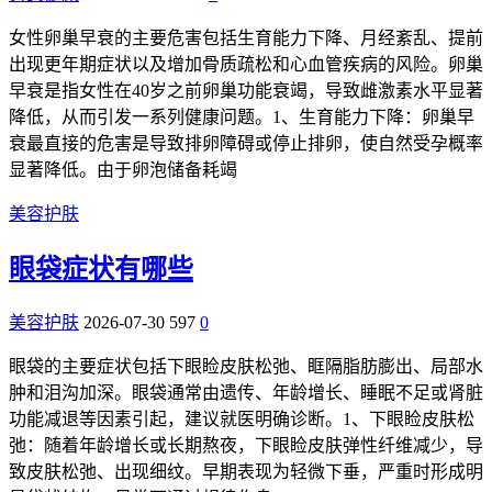
女性卵巢早衰的主要危害包括生育能力下降、月经紊乱、提前
出现更年期症状以及增加骨质疏松和心血管疾病的风险。卵巢
早衰是指女性在40岁之前卵巢功能衰竭，导致雌激素水平显著
降低，从而引发一系列健康问题。1、生育能力下降：卵巢早
衰最直接的危害是导致排卵障碍或停止排卵，使自然受孕概率
显著降低。由于卵泡储备耗竭
美容护肤
眼袋症状有哪些
美容护肤
2026-07-30
597
0
眼袋的主要症状包括下眼睑皮肤松弛、眶隔脂肪膨出、局部水
肿和泪沟加深。眼袋通常由遗传、年龄增长、睡眠不足或肾脏
功能减退等因素引起，建议就医明确诊断。1、下眼睑皮肤松
弛：随着年龄增长或长期熬夜，下眼睑皮肤弹性纤维减少，导
致皮肤松弛、出现细纹。早期表现为轻微下垂，严重时形成明