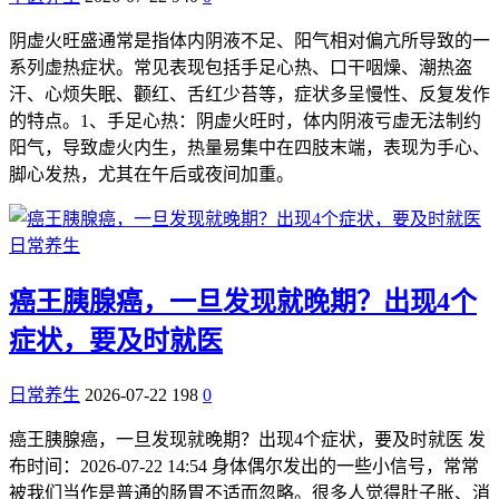
阴虚火旺盛通常是指体内阴液不足、阳气相对偏亢所导致的一
系列虚热症状。常见表现包括手足心热、口干咽燥、潮热盗
汗、心烦失眠、颧红、舌红少苔等，症状多呈慢性、反复发作
的特点。1、手足心热：阴虚火旺时，体内阴液亏虚无法制约
阳气，导致虚火内生，热量易集中在四肢末端，表现为手心、
脚心发热，尤其在午后或夜间加重。
日常养生
癌王胰腺癌，一旦发现就晚期？出现4个
症状，要及时就医
日常养生
2026-07-22
198
0
癌王胰腺癌，一旦发现就晚期？出现4个症状，要及时就医 发
布时间：2026-07-22 14:54 身体偶尔发出的一些小信号，常常
被我们当作是普通的肠胃不适而忽略。很多人觉得肚子胀、消