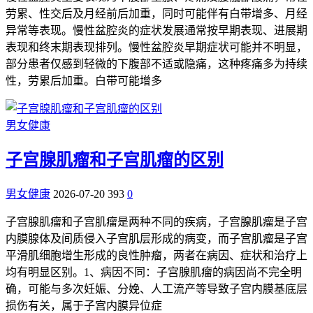
劳累、性交后及月经前后加重，同时可能伴有白带增多、月经
异常等表现。慢性盆腔炎的症状发展通常按早期表现、进展期
表现和终末期表现排列。慢性盆腔炎早期症状可能并不明显，
部分患者仅感到轻微的下腹部不适或隐痛，这种疼痛多为持续
性，劳累后加重。白带可能增多
男女健康
子宫腺肌瘤和子宫肌瘤的区别
男女健康
2026-07-20
393
0
子宫腺肌瘤和子宫肌瘤是两种不同的疾病，子宫腺肌瘤是子宫
内膜腺体及间质侵入子宫肌层形成的病变，而子宫肌瘤是子宫
平滑肌细胞增生形成的良性肿瘤，两者在病因、症状和治疗上
均有明显区别。1、病因不同：子宫腺肌瘤的病因尚不完全明
确，可能与多次妊娠、分娩、人工流产等导致子宫内膜基底层
损伤有关，属于子宫内膜异位症