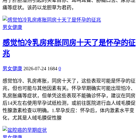
用于肝胆湿热引起的头晕目赤、耳鸣耳聋、胁痛口苦、尿赤涩
痛等症状。该药以龙胆草为君药，
男女健康
感觉怕冷乳房疼胀同房十天了是怀孕的征
兆
男女健康
2026-07-24
1684
0
感觉怕冷、乳房疼胀，同房十天了，这些表现可能是怀孕的征
兆，但也可能与其他因素有关。怀孕早期确实可能出现怕冷、
乳房胀痛等症状，但单凭这些表现不能确诊怀孕，建议在同房
后14天左右使用早孕试纸检测，或前往医院进行血人绒毛膜促
性腺激素检查以明确。1.早孕反应：怀孕后，体内激素水平变
化，尤其是人绒毛膜促性腺
男女健康