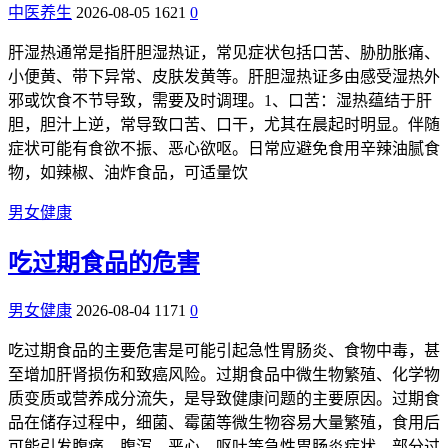
中医养生
2026-08-05
1621
0
肝湿热通常是指肝胆湿热证，常见症状包括口苦、胁肋胀痛、
小便黄、带下异常、皮肤发黄等。肝胆湿热证多由感受湿热外
邪或饮食不节导致，需要及时调理。1、口苦：湿热蕴结于肝
胆，胆汁上逆，常导致口苦、口干，尤其在晨起时明显。伴随
症状可能有食欲不振、恶心欲呕。日常应避免食用辛辣油腻食
物，如辣椒、油炸食品，可适量饮
男女健康
吃过期食品的危害
男女健康
2026-08-04
1171
0
吃过期食品的主要危害是可能引起急性胃肠炎、食物中毒，甚
至增加肝肾损伤和致癌风险。过期食品中微生物繁殖、化学物
质变质或营养成分流失，是导致健康问题的主要原因。过期食
品在储存过程中，细菌、霉菌等微生物容易大量繁殖，食用后
可能引发腹痛、腹泻、恶心、呕吐等急性胃肠炎症状。部分过