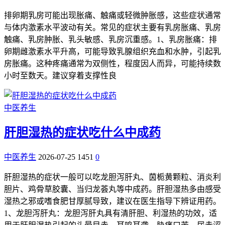
排卵期乳房可能出现胀痛、触痛或轻微肿胀感，这些症状通常
与体内激素水平波动有关。常见的症状主要有乳房胀痛、乳房
触痛、乳房肿胀、乳头敏感、乳房沉重感。1、乳房胀痛：排
卵期雌激素水平升高，可能导致乳腺组织充血和水肿，引起乳
房胀痛。这种疼痛通常为双侧性，程度因人而异，可能持续数
小时至数天。建议穿着支撑性良
中医养生
肝胆湿热的症状吃什么中成药
中医养生
2026-07-25
1451
0
肝胆湿热的症状一般可以吃龙胆泻肝丸、茵栀黄颗粒、消炎利
胆片、鸡骨草胶囊、当归龙荟丸等中成药。肝胆湿热多由感受
湿热之邪或嗜食肥甘厚腻导致，建议在医生指导下辨证用药。
1、龙胆泻肝丸：龙胆泻肝丸具有清肝胆、利湿热的功效，适