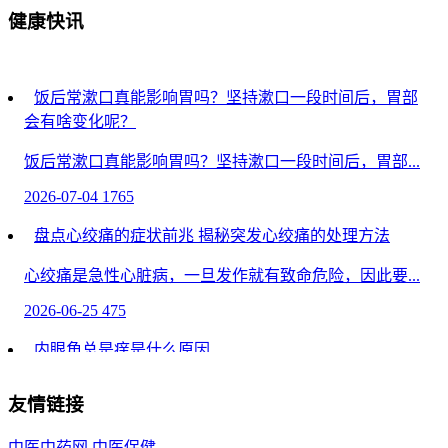
健康快讯
饭后常漱口真能影响胃吗？坚持漱口一段时间后，胃部
会有啥变化呢？
饭后常漱口真能影响胃吗？坚持漱口一段时间后，胃部...
2026-07-04
1765
盘点心绞痛的症状前兆 揭秘突发心绞痛的处理方法
心绞痛是急性心脏病，一旦发作就有致命危险，因此要...
2026-06-25
475
内眼角总是痒是什么原因
眼部护理技巧常识-内眼角总是痒可能由过敏性结膜...
友情链接
2026-06-24
294
中医中药网
中医保健