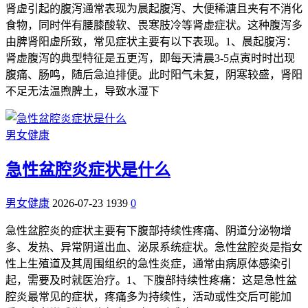
肾虚引起的腹泻通常表现为晨起腹泻、大便稀溏且夹有不消化
食物，同时伴有腰膝酸软、畏寒肢冷等肾虚症状。这种腹泻多
由脾肾阳虚所致，常见症状主要有以下表现。1、晨起腹泻：
肾虚腹泻的典型特征是五更泻，即每天清晨3-5点寅时时出现
腹痛、肠鸣，随后急迫排便。此时阳气未复，阴寒较盛，肾阳
不足无法温煦脾土，导致水湿下
男女健康
急性盆腔炎症状是什么
男女健康
2026-07-23
1939
0
急性盆腔炎的症状主要有下腹部持续性疼痛、阴道分泌物增
多、发热、异常阴道出血、泌尿系统症状。急性盆腔炎是指女
性上生殖道及其周围组织的急性炎症，通常由病原体感染引
起，需要及时就医治疗。1、下腹部持续性疼痛：这是急性盆
腔炎最常见的症状，疼痛多为持续性，活动或性交后可能加