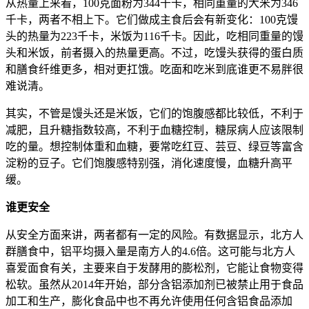
从热量上来看，100克面粉为344千卡，相同重量的大米为346
千卡，两者不相上下。它们做成主食后会有新变化：100克馒
头的热量为223千卡，米饭为116千卡。因此，吃相同重量的馒
头和米饭，前者摄入的热量更高。不过，吃馒头获得的蛋白质
和膳食纤维更多，相对更扛饿。吃面和吃米到底谁更不易胖很
难说清。
其实，不管是馒头还是米饭，它们的饱腹感都比较低，不利于
减肥，且升糖指数较高，不利于血糖控制，糖尿病人应该限制
吃的量。想控制体重和血糖，要常吃红豆、芸豆、绿豆等富含
淀粉的豆子。它们饱腹感特别强，消化速度慢，血糖升高平
缓。
谁更安全
从安全方面来讲，两者都有一定的风险。有数据显示，北方人
群膳食中，铝平均摄入量是南方人的4.6倍。这可能与北方人
喜爱面食有关，主要来自于发酵用的膨松剂，它能让食物变得
松软。虽然从2014年开始，部分含铝添加剂已被禁止用于食品
加工和生产，膨化食品中也不再允许使用任何含铝食品添加