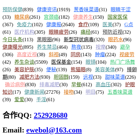
预防保健
(839)
健康资讯
(1919)
葱香味菜谱
(31)
眼睛干涩
(33)
糖尿病
(261)
宫颈癌
(182)
健康养生
(150)
国家医保
(367)
免疫力
(102)
健康报
(2640)
食疗
(109)
医美
(37)
G点
(61)
医疗机构
(305)
眼睛疲劳
(26)
痛经
(61)
预防近视
(32)
今日头条
(113)
黑眼圈
(96)
新型冠状病毒
(320)
眼药水
(96)
健康曝光
(895)
养生禁忌
(464)
熬夜
(135)
按摩
(340)
避孕
(306)
高度近视
(38)
斜视
(49)
同房
(143)
肿瘤
(224)
视疲劳
(42)
养生杂谈
(5509)
医保基金
(154)
眼镜
(104)
热门广场舞
(26)
美容护肤
(35)
便秘
(139)
熊猫眼
(8)
美容美体
(97)
排卵
期
(80)
减肥方法
(930)
胆固醇
(159)
远视
(33)
甜味菜谱
(226)
确诊病例
(830)
排毒减肥
(30)
早餐
(612)
高血压
(302)
护眼
知识
(17)
健康新闻
(27276)
接吻
(34)
明目
(75)
五香味菜谱
(39)
爱爱
(30)
手淫
(61)
合作QQ:
252928680
Email:
ewebol@163.com