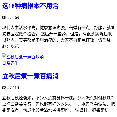
这18种病根本不用治
08-27
169
现代人生活水平高，健康意识也强，稍微有一点不舒服，就喜
欢去医院做个检查， 然后开一些药。但是，有很多病听起来
很吓人，其实都是不用治疗的，大家不再花冤枉钱！饭后烧
心：吃花
日常养生
立秋后煮一煮百病消
08-27
116
立秋后秋燥袭来，不少人感觉身体干燥。那么怎么对付秋燥？
12样日常美食煮一煮也能有好的效果。一、水煮香菜做法：把
香菜洗净，切成小段后清水煮沸即可。1洗肾排毒把香菜切