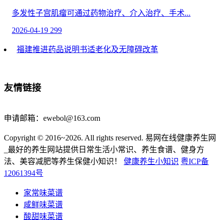
多发性子宫肌瘤可通过药物治疗、介入治疗、手术...
2026-04-19
299
福建推进药品说明书适老化及无障碍改革
本报福州4月13日电 （记者付文）《福建省推进...
2026-04-14
296
友情链接
三种人不宜吃金水宝 金水宝的禁忌人群
申请邮箱：ewebol@163.com
金水宝作为一种常见的药物，在调节身体机能、改善...
Copyright © 2016~2026. All rights reserved. 易网在线健康养生网
2026-03-29
767
_最好的养生网站提供日常生活小常识、养生食谱、健身方
子宫盆腔炎会不会发烧
法、美容减肥等养生保健小知识！
健康养生小知识
粤ICP备
12061394号
子宫盆腔炎可能会引起发烧，具体是否发烧与炎症的...
家常味菜谱
2026-03-06
262
咸鲜味菜谱
酸甜味菜谱
爱出汗的女人怎么调理吃什么药前一段时间喝了中药