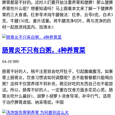
脾胃都是不好的。这时人们要开始注重养胃和健脾！那么健脾
养胃吃什么呢？想要知道吗？马上跟着本文来了解一下健脾养
胃的三大食谱。红参苓术炖牛腱做法：红参、云苓8克、白术3
克、牛腱150克、姜片适量。将牛腱洗净切片，再与洗净的药
材一起放进炖盅内，加清水3
肠胃炎不只有白粥，4种养胃菜
04-18
989
肠胃不好的人，稍不注意就会吃坏肚子，引起腹痛腹泻。如果
患上肠胃炎，饮食习惯该如何调整呢？总不能餐餐都只能喝白
粥？这样不仅营养得不到补充，眼见好吃的东西自己也不能尝
试。所以，肠胃不好的人，一定要在饮食方面多花花心思。肠
胃炎吃什么最好1、胡萝卜胡萝卜消食导滞，补中行气，适用
于治疗脾胃虚弱、纳呆等症。中国