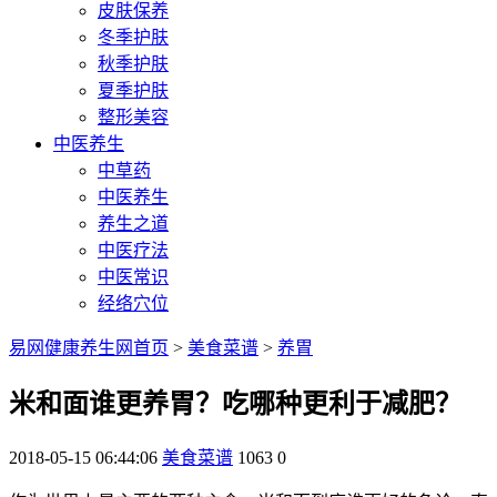
皮肤保养
冬季护肤
秋季护肤
夏季护肤
整形美容
中医养生
中草药
中医养生
养生之道
中医疗法
中医常识
经络穴位
易网健康养生网首页
>
美食菜谱
>
养胃
米和面谁更养胃？吃哪种更利于减肥？
2018-05-15 06:44:06
美食菜谱
1063
0