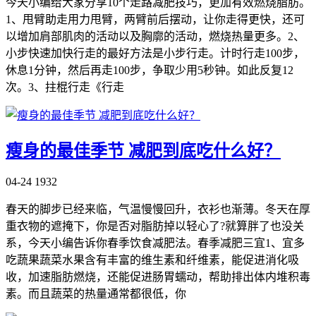
今天小编给大家分享10个走路减肥技巧，更加有效燃烧脂肪。
1、甩臂助走用力甩臂，两臂前后摆动，让你走得更快，还可
以增加肩部肌肉的活动以及胸廓的活动，燃烧热量更多。2、
小步快速加快行走的最好方法是小步行走。计时行走100步，
休息1分钟，然后再走100步，争取少用5秒钟。如此反复12
次。3、拄棍行走《行走
瘦身的最佳季节 减肥到底吃什么好？
04-24
1932
春天的脚步已经来临，气温慢慢回升，衣衫也渐薄。冬天在厚
重衣物的遮掩下，你是否对脂肪掉以轻心了?就算胖了也没关
系，今天小编告诉你春季饮食减肥法。春季减肥三宜1、宜多
吃蔬果蔬菜水果含有丰富的维生素和纤维素，能促进消化吸
收，加速脂肪燃烧，还能促进肠胃蠕动，帮助排出体内堆积毒
素。而且蔬菜的热量通常都很低，你