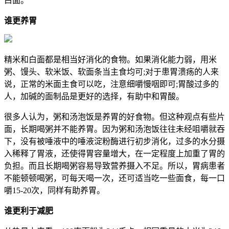
白面。
谁更养胃
精米和白面都是相当好消化的食物。如果消化能力弱，用米
粥、馒头、软米饭、软面条当主食均可;对于患胃溃疡的人来
说，正常的米面主食可以吃，注意细嚼慢咽即可;胃酸过多的
人，加碱的面制品是更好的选择，有助中和胃酸。
很多人认为，粥和汤泡饭是养胃的好食物。但这种观点有些片
面，长期喝粥并不能养胃。因为粥和汤泡饭往往未经咀嚼就吞
下，没有被唾液中的唾液淀粉酶进行初步消化，过多的水分摄
入稀释了胃液，还使得胃容量增大，在一定程度上加重了胃的
负担。而且长期喝粥容易导致营养摄入不足。所以，胃病患者
不能顿顿喝粥，可每天喝一次，还可适当吃一些面食，每一口
嚼15-20次，同样有助养胃。
谁更利于减肥