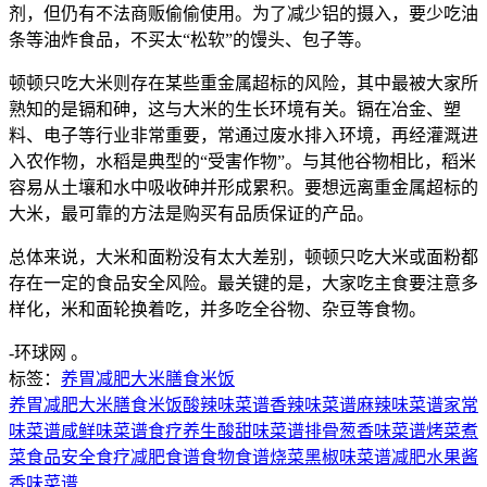
剂，但仍有不法商贩偷偷使用。为了减少铝的摄入，要少吃油
条等油炸食品，不买太“松软”的馒头、包子等。
顿顿只吃大米则存在某些重金属超标的风险，其中最被大家所
熟知的是镉和砷，这与大米的生长环境有关。镉在冶金、塑
料、电子等行业非常重要，常通过废水排入环境，再经灌溉进
入农作物，水稻是典型的“受害作物”。与其他谷物相比，稻米
容易从土壤和水中吸收砷并形成累积。要想远离重金属超标的
大米，最可靠的方法是购买有品质保证的产品。
总体来说，大米和面粉没有太大差别，顿顿只吃大米或面粉都
存在一定的食品安全风险。最关键的是，大家吃主食要注意多
样化，米和面轮换着吃，并多吃全谷物、杂豆等食物。
-环球网 。
标签：
养胃
减肥
大米
膳食
米饭
养胃
减肥
大米
膳食
米饭
酸辣味菜谱
香辣味菜谱
麻辣味菜谱
家常
味菜谱
咸鲜味菜谱
食疗养生
酸甜味菜谱
排骨
葱香味菜谱
烤菜
煮
菜
食品安全
食疗
减肥食谱
食物
食谱
烧菜
黑椒味菜谱
减肥水果
酱
香味菜谱