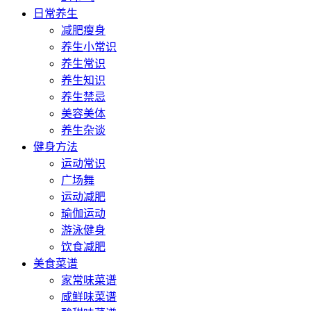
日常养生
减肥瘦身
养生小常识
养生常识
养生知识
养生禁忌
美容美体
养生杂谈
健身方法
运动常识
广场舞
运动减肥
瑜伽运动
游泳健身
饮食减肥
美食菜谱
家常味菜谱
咸鲜味菜谱