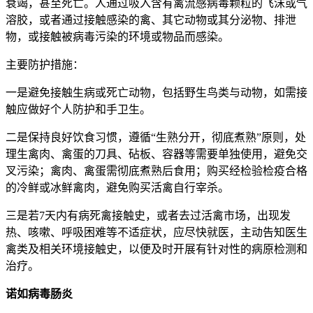
衰竭，甚至死亡。人通过吸入含有禽流感病毒颗粒的飞沫或气
溶胶，或者通过接触感染的禽、其它动物或其分泌物、排泄
物，或接触被病毒污染的环境或物品而感染。
主要防护措施：
一是避免接触生病或死亡动物，包括野生鸟类与动物，如需接
触应做好个人防护和手卫生。
二是保持良好饮食习惯，遵循“生熟分开，彻底煮熟”原则，处
理生禽肉、禽蛋的刀具、砧板、容器等需要单独使用，避免交
叉污染；禽肉、禽蛋需彻底煮熟后食用；购买经检验检疫合格
的冷鲜或冰鲜禽肉，避免购买活禽自行宰杀。
三是若7天内有病死禽接触史，或者去过活禽市场，出现发
热、咳嗽、呼吸困难等不适症状，应尽快就医，主动告知医生
禽类及相关环境接触史，以便及时开展有针对性的病原检测和
治疗。
诺如病毒肠炎