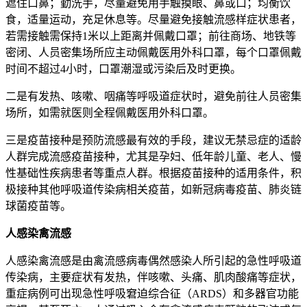
遮住口鼻；勤洗手，尽量避免用手触摸眼、鼻或口；均衡饮
食，适量运动，充足休息等。尽量避免接触流感样症状患者，
若需接触需保持1米以上距离并佩戴口罩；前往商场、地铁等
密闭、人员密集场所应主动佩戴医用外科口罩，每个口罩佩戴
时间不超过4小时，口罩潮湿或污染后及时更换。
二是有发热、咳嗽、咽痛等呼吸道症状时，避免前往人员密集
场所，如需就医则全程佩戴医用外科口罩。
三是疫苗接种是预防流感最有效的手段，建议无禁忌症的适龄
人群完成流感疫苗接种，尤其是孕妇、低年龄儿童、老人、慢
性基础性疾病患者等重点人群。根据疫苗接种的适用条件，积
极接种其他呼吸道传染病相关疫苗，如新冠病毒疫苗、肺炎链
球菌疫苗等。
人感染禽流感
人感染禽流感是由禽流感病毒偶然感染人所引起的急性呼吸道
传染病，主要症状有发热，伴咳嗽、头痛、肌肉酸痛等症状，
重症病例可出现急性呼吸窘迫综合征（ARDS）和多器官功能