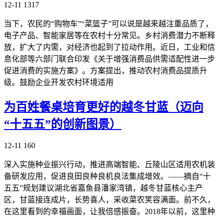
12-11
1317
当下，农民的“购物车”“菜篮子”可以说是越来越注重品质了，
电子产品、智能家居等在农村十分常见。乡村消费潜力不断释
放，扩大了内需，对经济也起到了拉动作用。近日，工业和信
息化部等六部门联合印发《关于增强消费品供需适配性进一步
促进消费的实施方案》。方案提出，推动农村消费品提质升
级。鼓励企业开发农村环境适用
为百姓餐桌培育更好的越冬甘蓝（迈向
“十五五”的创新图景）
12-11
160
深入实施种业振兴行动，推进高端智能、丘陵山区适用农机装
备研发应用，促进良田良种良机良法集成增效。——摘自“十
五五”规划建议湖北省嘉鱼县潘家湾镇，越冬甘蓝核心主产
区，甘蓝接连成片，长势喜人，采收菜农笑容满面。前不久，
在这里看到的幸福画面，让我倍感振奋。2018年以前，这里种