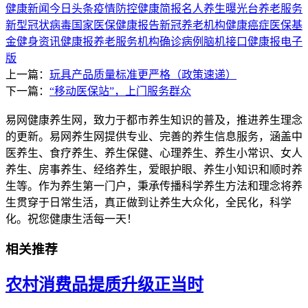
健康新闻
今日头条
疫情防控
健康简报
名人养生
曝光台
养老服务
新型冠状病毒
国家医保
健康报告
新冠
养老机构
健康
癌症
医保基
金
健身资讯
健康报
养老服务机构
确诊病例
脑机接口
健康报电子
版
上一篇：
玩具产品质量标准更严格（政策速递）
下一篇：
“移动医保站”，上门服务群众
易网健康养生网，致力于都市养生知识的普及，推进养生理念
的更新。易网养生网提供专业、完善的养生信息服务，涵盖中
医养生、食疗养生、养生保健、心理养生、养生小常识、女人
养生、房事养生、经络养生，爱眼护眼、养生小知识和顺时养
生等。作为养生第一门户，秉承传播科学养生方法和理念将养
生贯穿于日常生活，真正做到让养生大众化，全民化，科学
化。祝您健康生活每一天！
相关推荐
农村消费品提质升级正当时