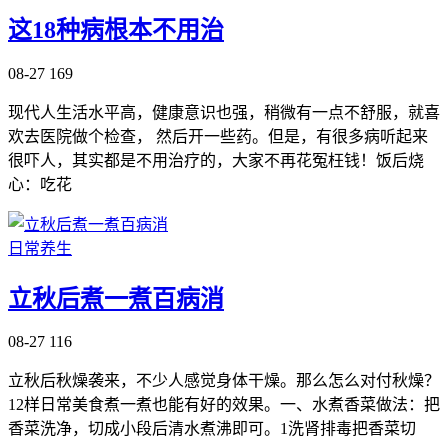
这18种病根本不用治
08-27
169
现代人生活水平高，健康意识也强，稍微有一点不舒服，就喜
欢去医院做个检查， 然后开一些药。但是，有很多病听起来
很吓人，其实都是不用治疗的，大家不再花冤枉钱！饭后烧
心：吃花
日常养生
立秋后煮一煮百病消
08-27
116
立秋后秋燥袭来，不少人感觉身体干燥。那么怎么对付秋燥？
12样日常美食煮一煮也能有好的效果。一、水煮香菜做法：把
香菜洗净，切成小段后清水煮沸即可。1洗肾排毒把香菜切