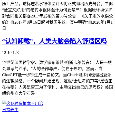
压计产品。这标志着水银体温计即将正式退出历史舞台。看似
“便宜又好用”的老式水银体温计为何要禁产？根据原环境保护
部会同相关部委2017年发布的第38号公告，《关于汞的水俣公
约》自2017年8月16日起对我国生效，其中明确“自2026年1月1
日
“认知卸载”，人类大脑会陷入舒适区吗
12-10
123
17世纪法国哲学家、数学家布莱兹·帕斯卡尔曾言：“人是一根
会思考的芦苇。”人的全部尊严，便在于思想。然而，当
ChatGPT能一秒钟生成一篇论文，当Claude能瞬间梳理出复杂
的逻辑脉络，一个疑问开始出现：这根“会思考的芦苇”是否正
在枯萎？人类是否正为了便利，主动交出自己的思考权？美国
纽约州立大学石溪
日常养生