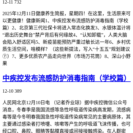
12-11
732
2025年12月11日健康养生简报，星期四！在这里，生活原来可
以更健康！健康新闻1、中疾控发布流感防护消毒指南（学校
篇）2、北京第三代社保卡将进入常态化换发3、水银体温计将
“退出历史舞台”禁产背后有何缘故4、“认知卸载”，人类大脑
会陷入舒适区吗5、新疫苗能预防严重过敏长达一年6、乡村优
质生活空间，啥模样？（这些新提法，写入“十五五”规划建议
⑦）7、更多优质农产品走向世界（市场万花筒）8、深山小野
果
中疾控发布流感防护消毒指南（学校篇）
12-10
389
人民网北京12月10日电 （记者乔业琼）据中疾控微信公众号
消息，冬春季是我国流感等急性呼吸道传染病高发期，流感病
毒等是今冬明春我国急性呼吸道传染病常见的主要病原体，其
主要通过感染者打喷嚏、咳嗽等产生的呼吸道飞沫传播，也可
经口腔、鼻腔、眼睛等黏膜直接或间接接触感染。在人群密