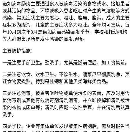
诺如病毒肠炎主要通过食入被病毒污染的食物或水、接触患者
或其污染的物品、环境或吸入患者呕吐时产生的气溶胶等方式
感染。常见症状主要为恶心、呕吐、腹痛、腹泻，成人的主要
症状多为腹泻，儿童的主要症状多为呕吐。全年均可发病，每
年10月到次年3月是诺如病毒感染高发季节，学校和托幼机构
等人群聚集场所是发生感染的高发场所。
主要防护措施：
一是注意手部卫生。勤洗手，尤其是饭前便后、加工食物前。
二是注意饮食、饮水卫生。不饮生水，蔬菜瓜果彻底洗净，烹
饪食物要煮熟，特别是牡蛎和其他贝类海鲜类食品。
三是注意消毒。被患者呕吐物或粪便污染的表面，应及时用含
氯消毒剂或其他有效消毒剂清洗消毒，并立即换掉和清洗被污
染的衣物或床单等；清洗时应戴一次性手套，并在清洗后认真
洗手。
四是学校、企业等集体单位发现聚集性病例后，需及时报告当