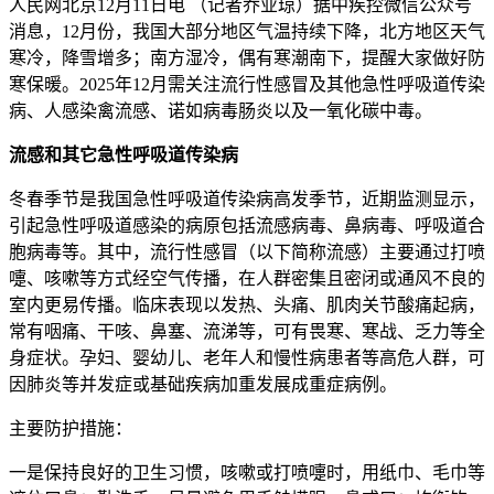
人民网北京12月11日电 （记者乔业琼）据中疾控微信公众号
消息，12月份，我国大部分地区气温持续下降，北方地区天气
寒冷，降雪增多；南方湿冷，偶有寒潮南下，提醒大家做好防
寒保暖。2025年12月需关注流行性感冒及其他急性呼吸道传染
病、人感染禽流感、诺如病毒肠炎以及一氧化碳中毒。
流感和其它急性呼吸道传染病
冬春季节是我国急性呼吸道传染病高发季节，近期监测显示，
引起急性呼吸道感染的病原包括流感病毒、鼻病毒、呼吸道合
胞病毒等。其中，流行性感冒（以下简称流感）主要通过打喷
嚏、咳嗽等方式经空气传播，在人群密集且密闭或通风不良的
室内更易传播。临床表现以发热、头痛、肌肉关节酸痛起病，
常有咽痛、干咳、鼻塞、流涕等，可有畏寒、寒战、乏力等全
身症状。孕妇、婴幼儿、老年人和慢性病患者等高危人群，可
因肺炎等并发症或基础疾病加重发展成重症病例。
主要防护措施：
一是保持良好的卫生习惯，咳嗽或打喷嚏时，用纸巾、毛巾等