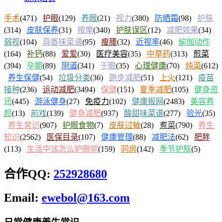
手术
(471)
护眼
(129)
养眼
(21)
视力
(380)
防晒霜
(98)
护肤
(314)
皮肤保养
(31)
按摩
(340)
护肤误区
(12)
减肥效果
(34)
弱视
(104)
蒜香味菜谱
(95)
瘦腰
(32)
近视率
(46)
瑜伽动作
(164)
补钙
(88)
爱爱
(30)
医疗美容
(35)
中草药
(313)
煎菜
(394)
孕期
(89)
阴道
(341)
干眼
(35)
心理健康
(70)
炖菜
(612)
养生保健
(54)
垃圾分类
(36)
跑步减肥
(51)
上火
(121)
疫苗
接种
(236)
运动减肥
(3494)
保健
(151)
夏季减肥
(105)
健身资
讯
(445)
游泳健身
(27)
免疫力
(102)
健康报网
(2483)
美容养
颜
(13)
前戏
(139)
健身减肥
(937)
酸甜味菜谱
(277)
验光
(35)
养生常识
(907)
护眼食物
(7)
皮肤过敏
(28)
煮菜
(790)
养生
知识
(2562)
医保目录
(107)
健康管理
(88)
减肥法
(62)
肥胖
(113)
生活中该怎么护眼呢
(159)
同房
(142)
季节护肤
(5)
合作QQ:
252928680
Email:
ewebol@163.com