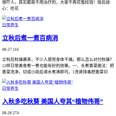
很吓人，其实都是不用治疗的，大家不再花冤枉钱！饭后烧
心：吃花
日常养生
立秋后煮一煮百病消
08-27
116
立秋后秋燥袭来，不少人感觉身体干燥。那么怎么对付秋燥？
12样日常美食煮一煮也能有好的效果。一、水煮香菜做法：把
香菜洗净，切成小段后清水煮沸即可。1洗肾排毒把香菜切
日常养生
入秋多吃秋葵 美国人夸其“植物伟哥”
08-28
274