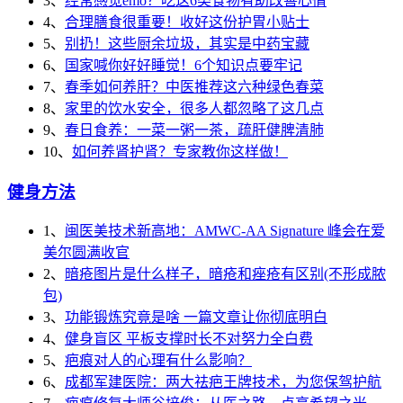
3、
经常感觉emo？吃这6类食物有助改善心情
4、
合理膳食很重要！收好这份护胃小贴士
5、
别扔！这些厨余垃圾，其实是中药宝藏
6、
国家喊你好好睡觉！6个知识点要牢记
7、
春季如何养肝？中医推荐这六种绿色春菜
8、
家里的饮水安全，很多人都忽略了这几点
9、
春日食养：一菜一粥一茶，疏肝健脾清肺
10、
如何养肾护肾？专家教你这样做！
健身方法
1、
闽医美技术新高地：AMWC-AA Signature 峰会在爱
美尔圆满收官
2、
暗疮图片是什么样子，暗疮和痤疮有区别(不形成脓
包)
3、
功能锻炼究竟是啥 一篇文章让你彻底明白
4、
健身盲区 平板支撑时长不对努力全白费
5、
疤痕对人的心理有什么影响？
6、
成都军建医院：两大祛疤王牌技术，为您保驾护航