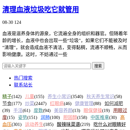
清理血液垃圾吃它就管用
08-30
124
血液是滋养身体的源泉，它流遍全身的组织和器官。但随着年
龄的增长，血液中也会出现一些“垃圾”，如果它们不能被及时
“清理”，就会造成血液不清洁，变得黏稠，流通不顺畅，从而
影响健康。这时，不妨通过一些
搜索
热门搜索
联系站长
精子
(142)
儿童
(155)
养生小常识
(3540)
秋天养生常识
(58)
节食
(177)
炒菜
(2447)
红眼病
(46)
健康管理
(88)
如何减肥
(39)
手淫
(61)
度数
(94)
美容养颜
(13)
眼保健操
(19)
用眼过
度
(15)
姿势
(151)
润肺
(100)
胆固醇
(158)
中医推拿
(30)
高
血压
(301)
运动养生
(185)
酸辣味菜谱
(219)
吃什么对眼睛好