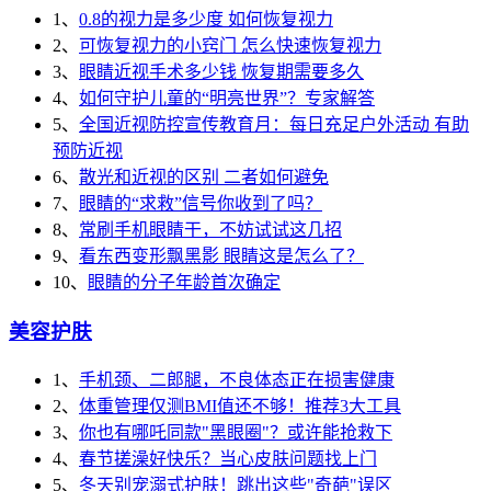
1、
0.8的视力是多少度 如何恢复视力
2、
可恢复视力的小窍门 怎么快速恢复视力
3、
眼睛近视手术多少钱 恢复期需要多久
4、
如何守护儿童的“明亮世界”？专家解答
5、
全国近视防控宣传教育月：每日充足户外活动 有助
预防近视
6、
散光和近视的区别 二者如何避免
7、
眼睛的“求救”信号你收到了吗？
8、
常刷手机眼睛干，不妨试试这几招
9、
看东西变形飘黑影 眼睛这是怎么了？
10、
眼睛的分子年龄首次确定
美容护肤
1、
手机颈、二郎腿，不良体态正在损害健康
2、
体重管理仅测BMI值还不够！推荐3大工具
3、
你也有哪吒同款"黑眼圈"？或许能抢救下
4、
春节搓澡好快乐？当心皮肤问题找上门
5、
冬天别宠溺式护肤！跳出这些"奇葩"误区