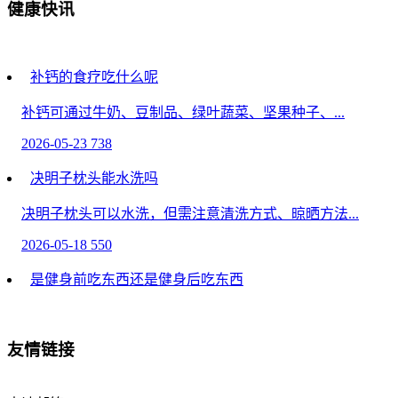
健康快讯
补钙的食疗吃什么呢
补钙可通过牛奶、豆制品、绿叶蔬菜、坚果种子、...
2026-05-23
738
决明子枕头能水洗吗
决明子枕头可以水洗，但需注意清洗方式、晾晒方法...
2026-05-18
550
是健身前吃东西还是健身后吃东西
健身前后进食需根据训练目标选择，增肌建议训练前1...
2026-05-17
214
友情链接
有盆腔炎会来月经吗