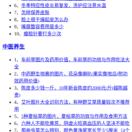
6、
冬季特应性皮炎易复发，洗护应注意水温
7、
怎样保养皮肤
8、
脸上很干燥起皮怎么办
9、
嘴唇整容费用是多少
10、
瘦脸针要打多少次
中医养生
1、
车前草图片及药用价值，车前草的功效与作用吃法大
全
2、
中药野生地黄的图片，花朵像喇叭/果实像地瓜(附功
效药用价值)
3、
陈皮多少钱一斤，10年新会陈皮约2000元/斤(越陈越
贵)
4、
艾叶图片大全识别方法，有种野艾草质量较次不推荐
用
5、
5种夏枯草的图片，夏枯草的功效与作用及食用方法
6、
六种人不能吃黄芪，阴虚火旺高血压的人坚决不能吃
7、
那曲虫草怎么辨别，颜色黄净尾宽长至少5厘米（4个