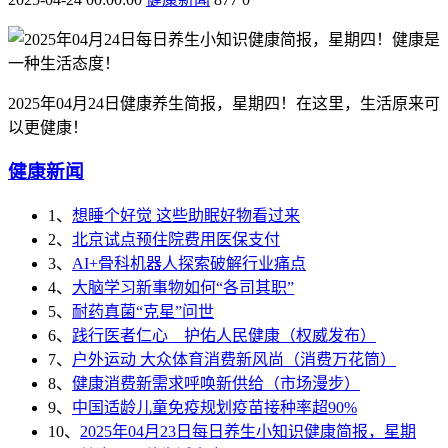
2025年04月24日健康养生简报，星期四！在这里，生活原来可
以更健康！
健康新闻
1、
想睡个好觉 这些助眠好物看过来
2、
北京试点预住院费用医保支付
3、
AI+骨科机器人探索破解行业痛点
4、
大脑学习新事物如何“各司其职”
5、
耐药真菌“克星”问世
6、
践行医者仁心 护佑人民健康（权威发布）
7、
户外运动 大众体育消费新风尚（消费万花筒）
8、
健康消费新需求呼唤新供给（市场漫步）
9、
中国适龄儿童免疫规划疫苗接种率超90%
10、
2025年04月23日每日养生小知识健康简报，星期