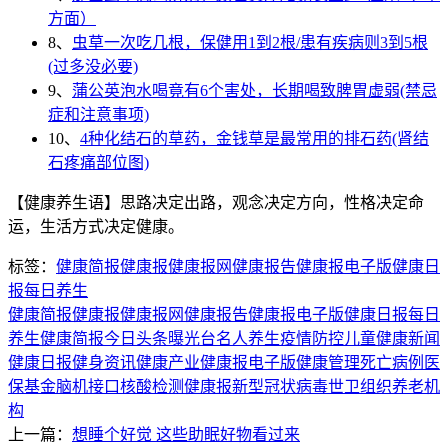
方面）
8、
虫草一次吃几根，保健用1到2根/患有疾病则3到5根
(过多没必要)
9、
蒲公英泡水喝竟有6个害处，长期喝致脾胃虚弱(禁忌
症和注意事项)
10、
4种化结石的草药，金钱草是最常用的排石药(肾结
石疼痛部位图)
【健康养生语】思路决定出路，观念决定方向，性格决定命
运，生活方式决定健康。
标签：
健康简报
健康报
健康报网
健康报告
健康报电子版
健康日
报
每日养生
健康简报
健康报
健康报网
健康报告
健康报电子版
健康日报
每日
养生
健康简报
今日头条
曝光台
名人养生
疫情防控
儿童
健康新闻
健康日报
健身资讯
健康产业
健康报电子版
健康管理
死亡病例
医
保基金
脑机接口
核酸检测
健康报
新型冠状病毒
世卫组织
养老机
构
上一篇：
想睡个好觉 这些助眠好物看过来