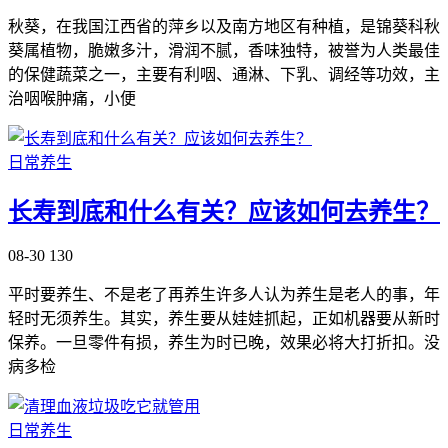
秋葵，在我国江西省的萍乡以及南方地区有种植，是锦葵科秋
葵属植物，脆嫩多汁，滑润不腻，香味独特，被誉为人类最佳
的保健蔬菜之一，主要有利咽、通淋、下乳、调经等功效，主
治咽喉肿痛，小便
日常养生
长寿到底和什么有关？应该如何去养生？
08-30
130
平时要养生、不是老了再养生许多人认为养生是老人的事，年
轻时无须养生。其实，养生要从娃娃抓起，正如机器要从新时
保养。一旦零件有损，养生为时已晚，效果必将大打折扣。没
病多检
日常养生