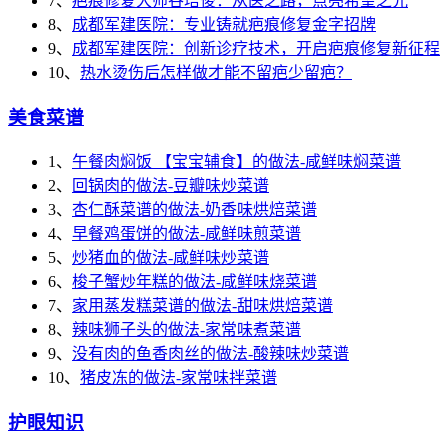
7、
疤痕修复大师谷培俊：从医之路，点亮希望之光
8、
成都军建医院：专业铸就疤痕修复金字招牌
9、
成都军建医院：创新诊疗技术，开启疤痕修复新征程
10、
热水烫伤后怎样做才能不留疤少留疤？
美食菜谱
1、
午餐肉焖饭 【宝宝辅食】的做法-咸鲜味焖菜谱
2、
回锅肉的做法-豆瓣味炒菜谱
3、
杏仁酥菜谱的做法-奶香味烘焙菜谱
4、
早餐鸡蛋饼的做法-咸鲜味煎菜谱
5、
炒猪血的做法-咸鲜味炒菜谱
6、
梭子蟹炒年糕的做法-咸鲜味烧菜谱
7、
家用蒸发糕菜谱的做法-甜味烘焙菜谱
8、
辣味狮子头的做法-家常味煮菜谱
9、
没有肉的鱼香肉丝的做法-酸辣味炒菜谱
10、
猪皮冻的做法-家常味拌菜谱
护眼知识