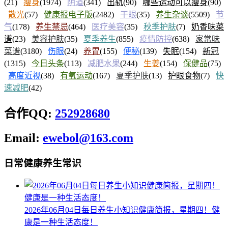
(21)
瘦身
(1974)
阴道
(341)
出轨
(90)
哪些运动可以瘦身
(90)
散光
(57)
健康报电子版
(2482)
干眼
(35)
养生杂谈
(5509)
节
气
(178)
养生禁忌
(464)
医疗美容
(35)
秋季护肤
(7)
奶香味菜
谱
(23)
美容护肤
(35)
夏季养生
(855)
疫情防控
(638)
家常味
菜谱
(3180)
伤眼
(24)
养胃
(155)
便秘
(139)
失眠
(154)
新冠
(1315)
今日头条
(113)
减肥水果
(244)
生姜
(154)
保健品
(75)
高度近视
(38)
有氧运动
(167)
夏季护肤
(13)
护眼食物
(7)
快
速减肥
(42)
合作QQ:
252928680
Email:
ewebol@163.com
日常健康养生常识
2026年06月04日每日养生小知识健康简报，星期四！健
康是一种生活态度！