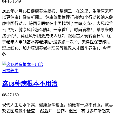
04-16
1649
2025年04月16日健康养生简报，星期三！在这里，生活原来可
以更健康！健康新闻1、健康体重管理行动等3个行动被纳入健
康中国行动2、跨国寻医她在中国找到了生命支点3、大风起兮
云飞扬，健康风险怎么防4、一家首店，时尚满格5、草原来的
孩子们6、莫让风筝线变成伤人线7、跟着古人玩转春日8、辽
宁老年人申领基本养老津贴“最多跑一次”9、天津医保智能助
理上线10、加力培训养老护理员等民政人才四季养生1、今年
冬
日常养生
这18种病根本不用治
08-27
169
现代人生活水平高，健康意识也强，稍微有一点不舒服，就喜
欢去医院做个检查， 然后开一些药。但是，有很多病听起来