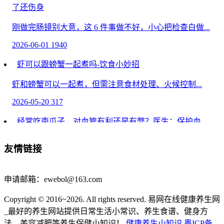
了还伤身
刚做完肠镜别大意，这 6 件事做不好，小心把检查白做...
2026-06-01
1940
虾可以跟螃蟹一起煮吗-饮食小妙招
虾和螃蟹可以一起煮，但需注意食材处理、火候控制...
2026-05-20
317
经常吃南瓜子，对血管有利还是有弊？医生：保护血
管，请远离6个
友情链接
经常吃南瓜子，对血管有利还是有弊？医生：保护血管，
请...
申请邮箱：ewebol@163.com
2026-04-29
1375
Copyright © 2016~2026. All rights reserved. 易网在线健康养生网
高血脂吃什么降得最快最有效 高血脂必吃十大家常食物
_最好的养生网站提供日常生活小常识、养生食谱、健身方
当出现甘油三酯偏高、低密度脂蛋白超标等问题时...
法、美容减肥等养生保健小知识！
健康养生小知识
粤ICP备