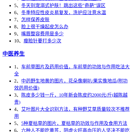
5、
冬天别宠溺式护肤！跳出这些"奇葩"误区
6、
冬季特应性皮炎易复发，洗护应注意水温
7、
怎样保养皮肤
8、
脸上很干燥起皮怎么办
9、
嘴唇整容费用是多少
10、
瘦脸针要打多少次
中医养生
1、
车前草图片及药用价值，车前草的功效与作用吃法大
全
2、
中药野生地黄的图片，花朵像喇叭/果实像地瓜(附功
效药用价值)
3、
陈皮多少钱一斤，10年新会陈皮约2000元/斤(越陈越
贵)
4、
艾叶图片大全识别方法，有种野艾草质量较次不推荐
用
5、
5种夏枯草的图片，夏枯草的功效与作用及食用方法
6、
六种人不能吃黄芪，阴虚火旺高血压的人坚决不能吃