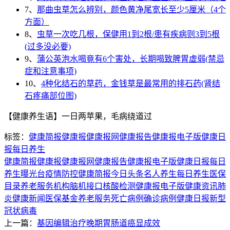
7、
那曲虫草怎么辨别，颜色黄净尾宽长至少5厘米（4个
方面）
8、
虫草一次吃几根，保健用1到2根/患有疾病则3到5根
(过多没必要)
9、
蒲公英泡水喝竟有6个害处，长期喝致脾胃虚弱(禁忌
症和注意事项)
10、
4种化结石的草药，金钱草是最常用的排石药(肾结
石疼痛部位图)
【健康养生语】一日两苹果，毛病绕道过
标签：
健康简报
健康报
健康报网
健康报告
健康报电子版
健康日
报
每日养生
健康简报
健康报
健康报网
健康报告
健康报电子版
健康日报
每日
养生
曝光台
疫情防控
健康简报
今日头条
名人养生
每日养生
医保
目录
养老服务机构
脑机接口
核酸检测
健康报电子版
健康资讯
肺
炎
健康新闻
医保基金
养老服务
死亡病例
确诊病例
健康日报
新型
冠状病毒
上一篇：
基因编辑治疗晚期胃肠道癌显成效