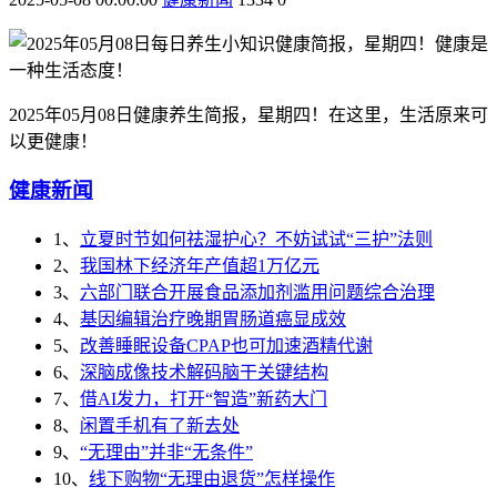
2025年05月08日健康养生简报，星期四！在这里，生活原来可
以更健康！
健康新闻
1、
立夏时节如何祛湿护心？不妨试试“三护”法则
2、
我国林下经济年产值超1万亿元
3、
六部门联合开展食品添加剂滥用问题综合治理
4、
基因编辑治疗晚期胃肠道癌显成效
5、
改善睡眠设备CPAP也可加速酒精代谢
6、
深脑成像技术解码脑干关键结构
7、
借AI发力，打开“智造”新药大门
8、
闲置手机有了新去处
9、
“无理由”并非“无条件”
10、
线下购物“无理由退货”怎样操作