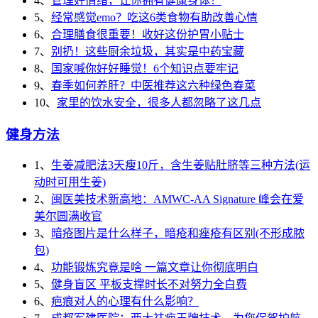
4、
管理好情绪，让你拥有健康身体！
5、
经常感觉emo？吃这6类食物有助改善心情
6、
合理膳食很重要！收好这份护胃小贴士
7、
别扔！这些厨余垃圾，其实是中药宝藏
8、
国家喊你好好睡觉！6个知识点要牢记
9、
春季如何养肝？中医推荐这六种绿色春菜
10、
家里的饮水安全，很多人都忽略了这几点
健身方法
1、
生姜减肥法3天瘦10斤，含生姜贴肚脐等三种方法(运
动时可用生姜)
2、
闽医美技术新高地：AMWC-AA Signature 峰会在爱
美尔圆满收官
3、
暗疮图片是什么样子，暗疮和痤疮有区别(不形成脓
包)
4、
功能锻炼究竟是啥 一篇文章让你彻底明白
5、
健身盲区 平板支撑时长不对努力全白费
6、
疤痕对人的心理有什么影响？