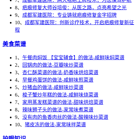
7、
成都军建医院：两大祛疤王牌技术，为您保驾护航
8、
疤痕修复大师谷培俊：从医之路，点亮希望之光
9、
成都军建医院：专业铸就疤痕修复金字招牌
10、
成都军建医院：创新诊疗技术，开启疤痕修复新征
程
美食菜谱
1、
午餐肉焖饭 【宝宝辅食】的做法-咸鲜味焖菜谱
2、
回锅肉的做法-豆瓣味炒菜谱
3、
杏仁酥菜谱的做法-奶香味烘焙菜谱
4、
早餐鸡蛋饼的做法-咸鲜味煎菜谱
5、
炒猪血的做法-咸鲜味炒菜谱
6、
梭子蟹炒年糕的做法-咸鲜味烧菜谱
7、
家用蒸发糕菜谱的做法-甜味烘焙菜谱
8、
辣味狮子头的做法-家常味煮菜谱
9、
没有肉的鱼香肉丝的做法-酸辣味炒菜谱
10、
猪皮冻的做法-家常味拌菜谱
护眼知识