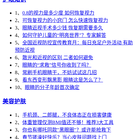
1、
0.8的视力是多少度 如何恢复视力
2、
可恢复视力的小窍门 怎么快速恢复视力
3、
眼睛近视手术多少钱 恢复期需要多久
4、
如何守护儿童的“明亮世界”？专家解答
5、
全国近视防控宣传教育月：每日充足户外活动 有助
预防近视
6、
散光和近视的区别 二者如何避免
7、
眼睛的“求救”信号你收到了吗？
8、
常刷手机眼睛干，不妨试试这几招
9、
看东西变形飘黑影 眼睛这是怎么了？
10、
眼睛的分子年龄首次确定
美容护肤
1、
手机颈、二郎腿，不良体态正在损害健康
2、
体重管理仅测BMI值还不够！推荐3大工具
3、
你也有哪吒同款"黑眼圈"？或许能抢救下
4、
春节搓澡好快乐？当心皮肤问题找上门