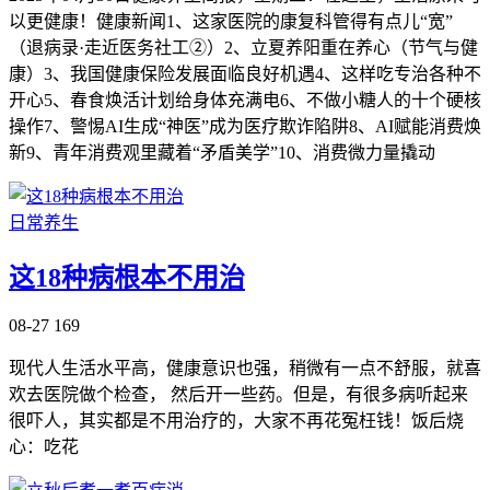
以更健康！健康新闻1、这家医院的康复科管得有点儿“宽”
（退病录·走近医务社工②）2、立夏养阳重在养心（节气与健
康）3、我国健康保险发展面临良好机遇4、这样吃专治各种不
开心5、春食焕活计划给身体充满电6、不做小糖人的十个硬核
操作7、警惕AI生成“神医”成为医疗欺诈陷阱8、AI赋能消费焕
新9、青年消费观里藏着“矛盾美学”10、消费微力量撬动
日常养生
这18种病根本不用治
08-27
169
现代人生活水平高，健康意识也强，稍微有一点不舒服，就喜
欢去医院做个检查， 然后开一些药。但是，有很多病听起来
很吓人，其实都是不用治疗的，大家不再花冤枉钱！饭后烧
心：吃花