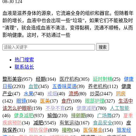
08-30
124
血液是滋养身体的源泉，它流遍全身的组织和器官。但随着年
龄的增长，血液中也会出现一些“垃圾”，如果它们不能被及时
“清理”，就会造成血液不清洁，变得黏稠，流通不顺畅，从而
影响健康。这时，不妨通过一些
搜索
热门搜索
联系站长
整形美容
(957)
经期
(164)
医疗机构
(305)
延时射精
(25)
健康
日报
(2293)
血管
(345)
五香味菜谱
(39)
养老机构
(112)
健康
产业
(47)
水果
(740)
戒烟
(40)
流感
(80)
炒菜
(2447)
同房
(142)
眼镜
(104)
医美
(37)
食疗
(109)
眼部护理
(327)
生活中
该怎么护眼呢
(159)
不孕不育
(25)
健康减肥
(780)
人工智能
(46)
健身减肥
(937)
瑜伽
(210)
排卵期
(80)
广场舞
(27)
夏季
疾病预防
(34)
减肥
(5545)
有氧运动
(167)
食品安全
(101)
皮
肤保养
(31)
预防保健
(839)
接吻
(34)
医保基金
(154)
银发经