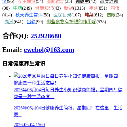
济
(96)
养生保健
(54)
减肥运动
(35)
视疲劳
(42)
高度近视
(38)
中药
(249)
健康知识
(43)
新冠
(1315)
肺炎
(851)
鸡蛋
(414)
秋天养生常识
(58)
医保目录
(107)
炖菜
(612)
伤眼
(24)
高潮
(641)
出轨
(90)
哪些食物有护眼的作用呢
(538)
合作QQ:
252928680
Email:
ewebol@163.com
日常健康养生常识
2026年06月04日每日养生小知识健康简报，星期四！健
康是一种生活态度！
2026年06月04日健康养生简报，星期四！在这里，生活
原...
2026-06-04
1560