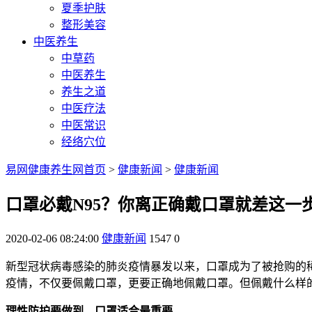
夏季护肤
整形美容
中医养生
中草药
中医养生
养生之道
中医疗法
中医常识
经络穴位
易网健康养生网首页
>
健康新闻
>
健康新闻
口罩必戴N95？你离正确戴口罩就差这一
2020-02-06 08:24:00
健康新闻
1547
0
新型冠状病毒感染的肺炎疫情暴发以来，口罩成为了被抢购的稀
疫情，不仅要佩戴口罩，更要正确地佩戴口罩。但佩戴什么样
理性防护要做到，口罩适合最重要