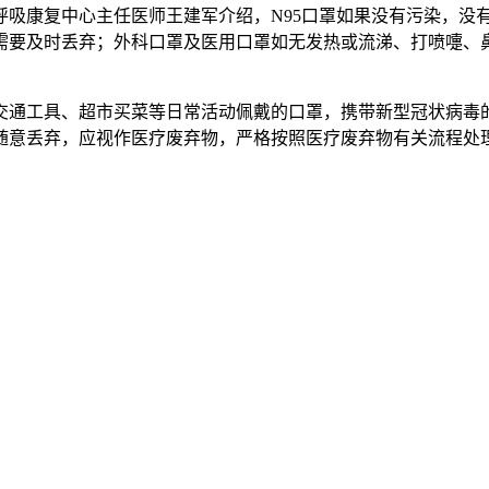
呼吸康复中心主任医师王建军介绍，N95口罩如果没有污染，没
需要及时丢弃；外科口罩及医用口罩如无发热或流涕、打喷嚏、
交通工具、超市买菜等日常活动佩戴的口罩，携带新型冠状病毒
随意丢弃，应视作医疗废弃物，严格按照医疗废弃物有关流程处