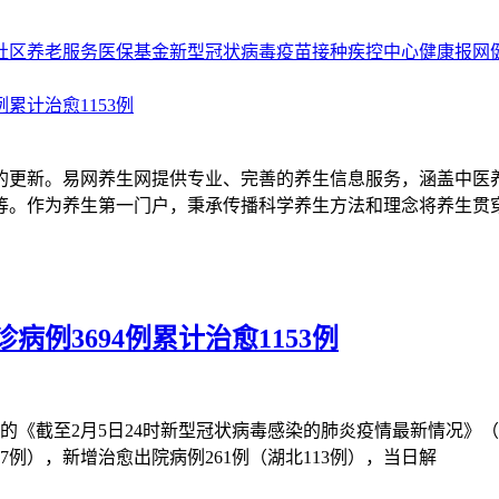
社区养老服务
医保基金
新型冠状病毒
疫苗接种
疾控中心
健康报网
累计治愈1153例
的更新。易网养生网提供专业、完善的养生信息服务，涵盖中医
等。作为养生第一门户，秉承传播科学养生方法和理念将养生贯
病例3694例累计治愈1153例
《截至2月5日24时新型冠状病毒感染的肺炎疫情最新情况》（以下
7例），新增治愈出院病例261例（湖北113例），当日解