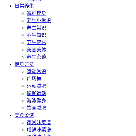
日常养生
减肥瘦身
养生小常识
养生常识
养生知识
养生禁忌
美容美体
养生杂谈
健身方法
运动常识
广场舞
运动减肥
瑜伽运动
游泳健身
饮食减肥
美食菜谱
家常味菜谱
咸鲜味菜谱