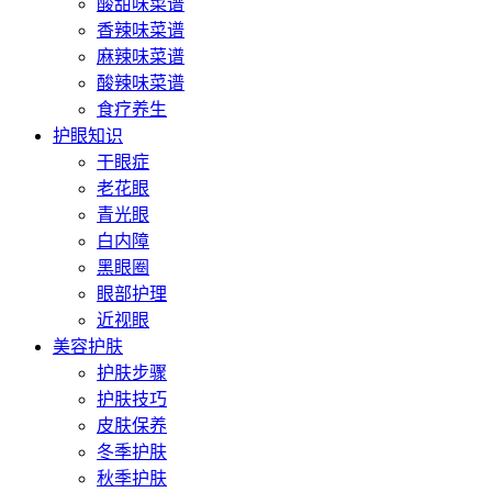
酸甜味菜谱
香辣味菜谱
麻辣味菜谱
酸辣味菜谱
食疗养生
护眼知识
干眼症
老花眼
青光眼
白内障
黑眼圈
眼部护理
近视眼
美容护肤
护肤步骤
护肤技巧
皮肤保养
冬季护肤
秋季护肤