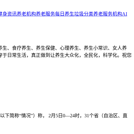
健身资讯
养老机构
养老服务
每日养生
垃圾分类
养老服务机构
AI
养生、食疗养生、养生保健、心理养生、养生小常识、女人养
穿于日常生活，真正做到让养生大众化，全民化，科学化。祝您
简称“情况”）称， 2月5日0—24时，31个省（自治区、直