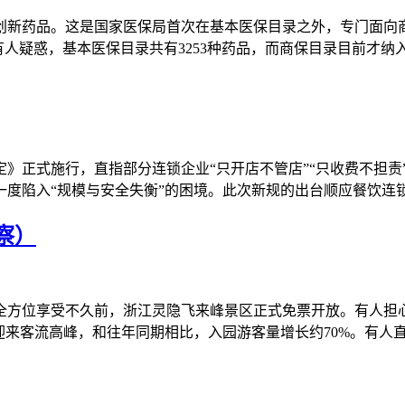
创新药品。这是国家医保局首次在基本医保目录之外，专门面向商
有人疑惑，基本医保目录共有3253种药品，而商保目录目前才纳入
》正式施行，直指部分连锁企业“只开店不管店”“只收费不担责
一度陷入“规模与安全失衡”的困境。此次新规的出台顺应餐饮连
察）
全方位享受不久前，浙江灵隐飞来峰景区正式免票开放。有人担
迎来客流高峰，和往年同期相比，入园游客量增长约70%。有人