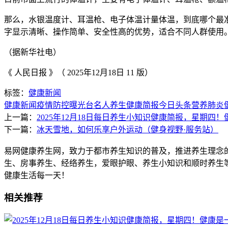
那么，水银温度计、耳温枪、电子体温计量体温，到底哪个最
字显示清晰、操作简单、安全性高的优势，适合不同人群使用
（据新华社电）
《 人民日报 》（ 2025年12月18日 11 版）
标签：
健康新闻
健康新闻
疫情防控
曝光台
名人养生
健康简报
今日头条
营养
肺炎
上一篇：
2025年12月18日每日养生小知识健康简报，星期四
下一篇：
冰天雪地，如何乐享户外运动（健身视野·服务站）
易网健康养生网，致力于都市养生知识的普及，推进养生理念
生、房事养生、经络养生，爱眼护眼、养生小知识和顺时养生
健康生活每一天！
相关推荐