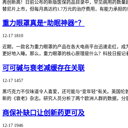
再创新高！日前公布的新版医保药品目录中，罕见病用药数量超过
替尼片上市，但每月高达约1.7万元的治疗费用，有能力承担
重力眼罩真是“助眠神器”？
12-17
1810
近期，一款名为重力眼罩的产品在各大电商平台迅速走红，成为
更好地入睡。那么，重力眼罩的核心原理是什么？科技日报记
可可碱与衰老减缓存在关联
12-17
1457
黑巧克力不仅味道令人喜爱，还可能与“变年轻”有关。英国
新的《衰老》杂志。研究人员分析了两个欧洲人群的数据，分别来自英
商保补缺口让创新药更可及
12-17
1946