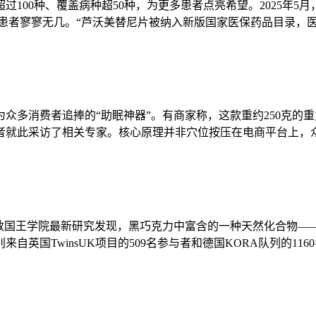
100种、覆盖病种超50种，为更多患者点亮希望。2025年
的患者寥寥无几。“芦沃美替尼片被纳入新版国家医保药品目录，
众多消费者追捧的“助眠神器”。有商家称，这款重约250克的
者就此采访了相关专家。核心原理并非穴位按压在电商平台上，
伦敦国王学院最新研究发现，黑巧克力中富含的一种天然化合物—
国TwinsUK项目的509名参与者和德国KORA队列的116