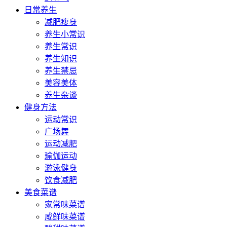
日常养生
减肥瘦身
养生小常识
养生常识
养生知识
养生禁忌
美容美体
养生杂谈
健身方法
运动常识
广场舞
运动减肥
瑜伽运动
游泳健身
饮食减肥
美食菜谱
家常味菜谱
咸鲜味菜谱