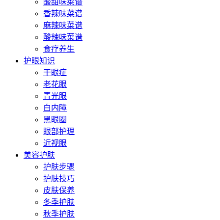
酸甜味菜谱
香辣味菜谱
麻辣味菜谱
酸辣味菜谱
食疗养生
护眼知识
干眼症
老花眼
青光眼
白内障
黑眼圈
眼部护理
近视眼
美容护肤
护肤步骤
护肤技巧
皮肤保养
冬季护肤
秋季护肤