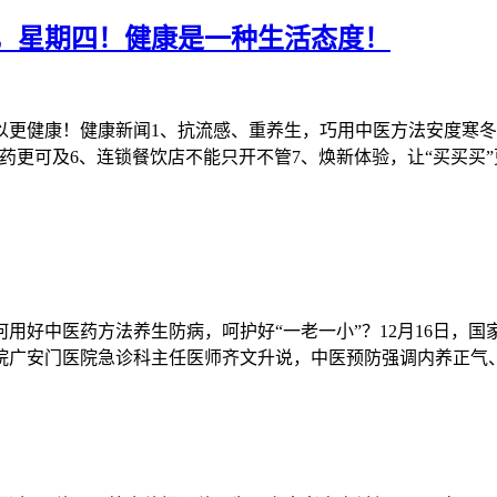
简报，星期四！健康是一种生活态度！
可以更健康！健康新闻1、抗流感、重养生，巧用中医方法安度寒冬
新药更可及6、连锁餐饮店不能只开不管7、焕新体验，让“买买买
用好中医药方法养生防病，呵护好“一老一小”？12月16日，
院广安门医院急诊科主任医师齐文升说，中医预防强调内养正气