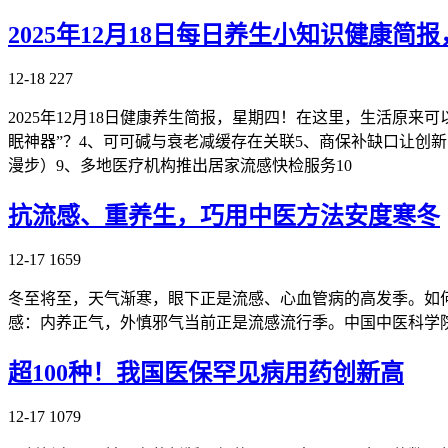
2025年12月18日每日养生小知识健康
12-18
227
2025年12月18日健康养生简报，星期四！在这里，生活原来
眠神器”？4、可可碱与衰老减缓存在关联5、商保补缺口让创
漫步）9、多地医疗机构推出居家流感快检服务10
抗流感、重养生，巧用中医方法安度寒冬
12-17
1659
冬至将至，天气渐寒，眼下正是流感、心血管病的高发季。如何
感：内养正气，外慎邪气当前正是流感流行季。中国中医科学
超100种！我国医保罕见病用药创新高
12-17
1079