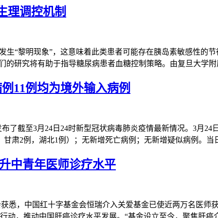
生理调控机制
分会发生“黎明现象”，这意味着此类患者可能存在胰岛素敏感性的
。他们的研究将有助于指导糖尿病患者血糖控制策略。由复旦大学
病例11例均为境外输入病例
布了截至3月24日24时新型冠状病毒肺炎疫情最新情况。3月24
例，甘肃2例，湖北1例）；无新增死亡病例；无新增疑似病例。当
提升中青年医师诊疗水平
字基金会获悉，中国红十字基金会恒瑞介入关爱基金已使近两万名医
爱等行动，推动中国肝癌诊疗水平发展。“基金设立至今，聚焦肝癌