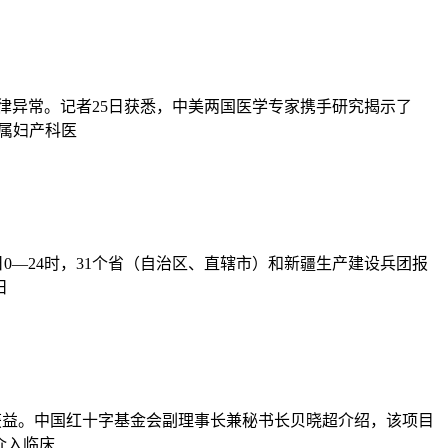
节律异常。记者25日获悉，中美两国医学专家携手研究揭示了
附属妇产科医
日0—24时，31个省（自治区、直辖市）和新疆生产建设兵团报
日
师获益。中国红十字基金会副理事长兼秘书长贝晓超介绍，该项目
介入临床