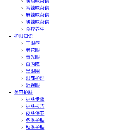
酸甜味菜谱
香辣味菜谱
麻辣味菜谱
酸辣味菜谱
食疗养生
护眼知识
干眼症
老花眼
青光眼
白内障
黑眼圈
眼部护理
近视眼
美容护肤
护肤步骤
护肤技巧
皮肤保养
冬季护肤
秋季护肤