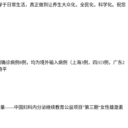
穿于日常生活，真正做到让养生大众化，全民化，科学化。祝您
增确诊病例8例，均为境外输入病例（上海3例，四川3例，广东2
持平
·她力量——中国妇科内分泌继续教育公益项目”第三期“女性雄激素