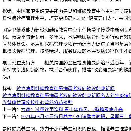
据悉，由国家卫生健康委能力建设和继续教育中心主办基层糖
慢性病诊疗管理水平，培养更多高素质的“健康守门人”，共同
国家卫健委能力建设和继续教育中心主任杨爱平接受中新网记
化。杨爱平告诉记者，多年来，基层糖尿病管理专项行动有效
医共体建设。基层糖尿病管理专项行动还有力促进了当地基层
批擅长慢病管理、技能精湛、服务优质的基层专病诊疗医生不
项目公益支持方——相关跨国药企已投身糖尿病治疗近百年，
将持续引进创新药物，携手合作伙伴，搭建“改变糖尿病”的
(完)
标签：
诊疗
病例
继续教育
糖尿病患者
双向转诊
健康新闻
诊疗
病例
继续教育
糖尿病患者
双向转诊
健康新闻
名人养生
疫情
光
健康管理
疾控中心
营养
疫苗接种
上一篇：
专家：过量饮用饮料 青少年痛风、2型糖尿病升高
下一篇：
2021年03月31日每日养生小知识健康简报，星期三
易网健康养生网，致力于都市养生知识的普及，推进养生理念