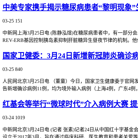
中美专家携手揭示糖尿病患者“黎明现象”
03-25
151
中新网上海3月25日电 (陈静泓煊)在糖尿病患者中，有一部
REV-ERB基因控制胰岛素抑制肝脏糖异生昼夜节律的机制
国家卫健委：3月24日新增新冠肺炎确诊
03-25
840
人民网北京3月25日电 （董童）今日，国家卫生健康委于官网发
告新增确诊病例11例，均为境外输入病例（上海4例，广东4
红基会等举行“微球时代”介入病例大赛 
03-24
1019
中新网北京3月24日电 (记者 张素)记者24日从中国红十
设立于2017年3月，旨在通过临床科研、医生教育和患者关