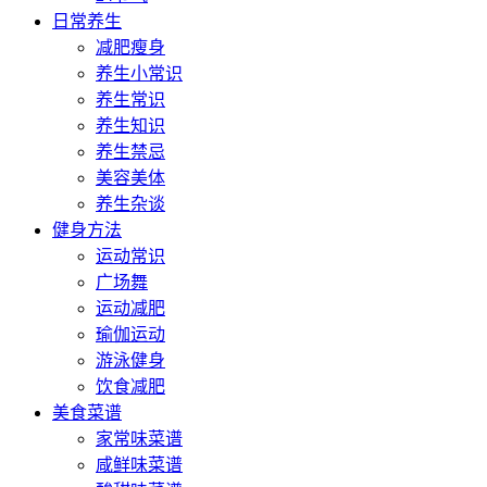
日常养生
减肥瘦身
养生小常识
养生常识
养生知识
养生禁忌
美容美体
养生杂谈
健身方法
运动常识
广场舞
运动减肥
瑜伽运动
游泳健身
饮食减肥
美食菜谱
家常味菜谱
咸鲜味菜谱