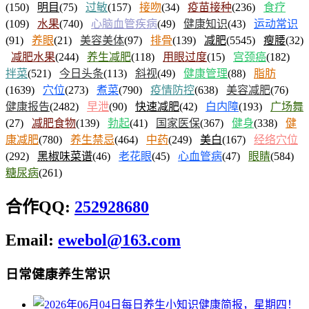
(150)
明目
(75)
过敏
(157)
接吻
(34)
疫苗接种
(236)
食疗
(109)
水果
(740)
心脑血管疾病
(49)
健康知识
(43)
运动常识
(91)
养眼
(21)
美容美体
(97)
排骨
(139)
减肥
(5545)
瘦腰
(32)
减肥水果
(244)
养生减肥
(118)
用眼过度
(15)
宫颈癌
(182)
拌菜
(521)
今日头条
(113)
斜视
(49)
健康管理
(88)
脂肪
(1639)
穴位
(273)
煮菜
(790)
疫情防控
(638)
美容减肥
(76)
健康报告
(2482)
早泄
(90)
快速减肥
(42)
白内障
(193)
广场舞
(27)
减肥食物
(139)
勃起
(41)
国家医保
(367)
健身
(338)
健
康减肥
(780)
养生禁忌
(464)
中药
(249)
美白
(167)
经络穴位
(292)
黑椒味菜谱
(46)
老花眼
(45)
心血管病
(47)
眼睛
(584)
糖尿病
(261)
合作QQ:
252928680
Email:
ewebol@163.com
日常健康养生常识