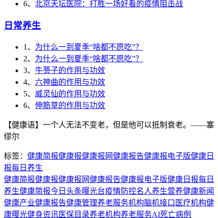
6、
北京天坛医院：打胜一场好看的疫情阻击战
日常养生
1、
为什么一到夏季“啥都不愿吃”？
2、
为什么一到夏季“啥都不愿吃”？
3、
牛蒡子的作用与功效
4、
六神曲的作用与功效
5、
威灵仙的作用与功效
6、
伸筋草的作用与功效
【健康语】一个人无法不变老，但是他可以抵制衰老。——塞
缪尔
标签：
健康简报
健康报
健康报网
健康报告
健康报电子版
健康日
报
每日养生
健康简报
健康报
健康报网
健康报告
健康报电子版
健康日报
每日
养生
健康简报
今日头条
曝光台
疫情防控
名人养生
营养
健康新闻
健康产业
健康报告
健康管理
养老服务机构
脑机接口
医疗机构
健
康曝光
健身资讯
医保目录
养老机构
养老服务
AI
死亡病例