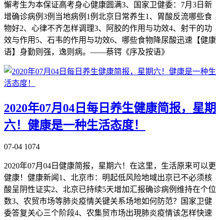
懈考生为本保证高考身心健康圆满3、国家卫健委：7月3日新
增确诊病例3例当地病例1例北京日常养生1、胃酸反流哪些食
物好2、心律不齐怎样调理3、阿胶的作用与功效4、射干的功
效与作用5、石韦的作用与功效6、哪些食物降尿酸迅速【健康
语】身勤则强，逸则病。——蔡锷《序及按语》
2020年07月04日每日养生健康简报，星期
六！健康是一种生活态度！
07-04
1074
2020年07月04日健康简报，星期六！在这里，生活原来可以更
健康！健康新闻1、北京市：明起低风险地域出京已不必须核
酸呈阴性证实2、北京已持续5天增加汇报确诊病例维持在个位
数3、农贸市场等肺炎疫情关键关系场地如何防范？国家卫健
委答复关心三个阶段4、农集贸市场出現肺炎疫情该怎样快速