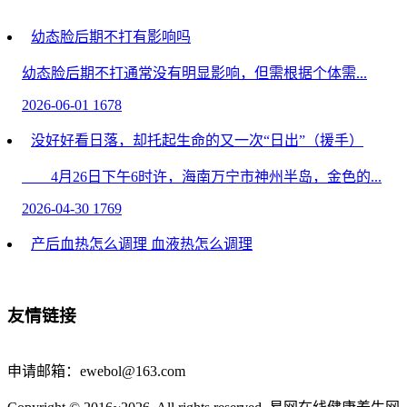
幼态脸后期不打有影响吗
幼态脸后期不打通常没有明显影响，但需根据个体需...
2026-06-01
1678
没好好看日落，却托起生命的又一次“日出”（援手）
4月26日下午6时许，海南万宁市神州半岛，金色的...
2026-04-30
1769
产后血热怎么调理 血液热怎么调理
产后血热和血液热可通过滋阴清热、饮食调理、中...
2026-04-21
228
友情链接
恶性肿瘤形成时有啥感觉？这四处不对劲咋没人重视？
该留意吗？
申请邮箱：ewebol@163.com
恶性肿瘤形成时有啥感觉？这四处不对劲咋没人重视？...