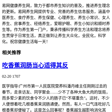
易网健康养生网，致力于都市养生知识的普及，推进养生理念
的更新。易网养生网提供专业、完善的养生信息服务，涵盖中
医养生、食疗养生、养生保健、心理养生、养生小常识、女人
养生、房事养生、经络养生，爱眼护眼、养生小知识和顺时养
生等。作为养生第一门户，秉承传播科学养生方法和理念将养
生贯穿于日常生活，真正做到让养生大众化，全民化，科学
化。祝您健康生活每一天！
相关推荐
吃香蕉润肠当心适得其反
02-20
1707
医学指导/广州市第一人民医院营养科潘丹峰主任刚刚过去的
春节，走亲访友、同学聚会……少不了各种大鱼大肉的饭局，
而多荤少素的饮食令不少人的肠子已“不堪重负”。这时，不少
人便想着吃几根香蕉来润肠通便。然而，有人一口气连吃好几
根香蕉却便秘了。这是怎么回事呢？香蕉越生越影响消化其