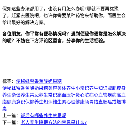
假如这些办法都用了，也没有用怎么办呢?那就不要再犹豫
了，赶紧去医院吧，也许你需要某种药物来帮助你，而医生会
给出最好的解决方案。
各位朋友，你平常有便秘情况吗？遇到便秘你通常是怎么解决
的呢？不妨在下方评论区留言，分享你的生活经验。
标签：
便秘
蜂蜜
香蕉
酸奶
果糖
便秘
蜂蜜
香蕉
酸奶
果糖
美容美体
养生小常识
养生知识
减肥瘦身
养生杂谈
养生禁忌
养生常识
高血压
针灸
心脏病
心血管疾病
高血
脂
健康意识
保健养生知识
维生素
心理健康
肠胃
结直肠癌
戒烟
排
毒
上一篇：
饭后有哪些养生禁忌呢
下一篇：
老人养生睡眠方法的禁忌是什么?