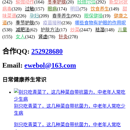
(242)
瑜伽动作
(164)
冬季护肤
(20)
经络穴位
(292)
新型冠状
病毒
(320)
过敏
(157)
眼病
(174)
明目
(75)
饮食养生
(149)
甜
味菜谱
(226)
孕妇
(209)
春季养生
(992)
眼保健操
(19)
健康之
道
(5)
季节护肤
(5)
疫苗接种
(236)
哪些食物有护眼的作用呢
(538)
减肥法
(62)
护肤方法
(17)
炒菜
(2447)
祛湿
(148)
儿童
(155)
女人
(342)
肾虚
(78)
针灸
(278)
合作QQ:
252928680
Email:
ewebol@163.com
日常健康养生常识
别只吃青菜了，这几种菜自带抗菌力，中老年人常吃少
生病
别只吃青菜了，这几种菜自带抗菌力，中老年人常吃