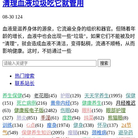
清理血液垃圾吃它就管用
08-30
124
血液是滋养身体的源泉，它流遍全身的组织和器官。但随着年
龄的增长，血液中也会出现一些“垃圾”，如果它们不能被及时
“清理”，就会造成血液不清洁，变得黏稠，流通不顺畅，从而
影响健康。这时，不妨通过一些
搜索
热门搜索
联系站长
养生保健
(54)
老花眼
(45)
护眼
(129)
天天学养生
(1995)
保健
(151)
死亡病例
(216)
黄帝内经
(35)
健康养生
(150)
月经推迟
(63)
健康报电子版
(2482)
伤眼
(24)
眼科
(150)
眼部护理
(327)
肺炎
(851)
手淫
(61)
度数
(94)
炖菜
(612)
熊猫眼
(8)
训练
(134)
G点
(61)
瘦身
(1974)
健身
(338)
怀孕
(137)
24节
气
(549)
保健养生知识
(2095)
瘦腿
(182)
颈椎病
(71)
避孕药