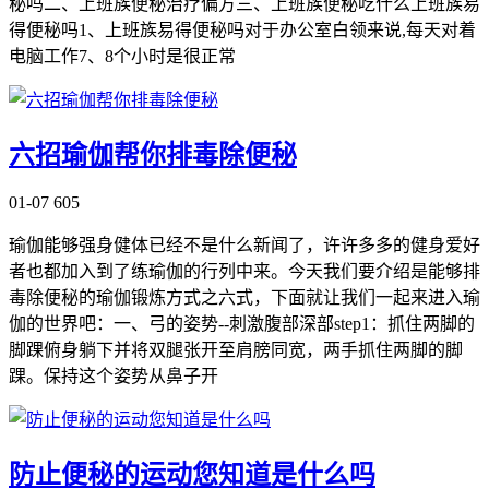
秘吗二、上班族便秘治疗偏方三、上班族便秘吃什么上班族易
得便秘吗1、上班族易得便秘吗对于办公室白领来说,每天对着
电脑工作7、8个小时是很正常
六招瑜伽帮你排毒除便秘
01-07
605
瑜伽能够强身健体已经不是什么新闻了，许许多多的健身爱好
者也都加入到了练瑜伽的行列中来。今天我们要介绍是能够排
毒除便秘的瑜伽锻炼方式之六式，下面就让我们一起来进入瑜
伽的世界吧：一、弓的姿势--刺激腹部深部step1：抓住两脚的
脚踝俯身躺下并将双腿张开至肩膀同宽，两手抓住两脚的脚
踝。保持这个姿势从鼻子开
防止便秘的运动您知道是什么吗