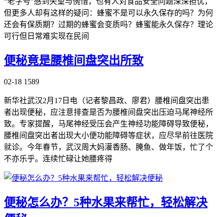
“老字号”感到失望与惋惜，也有人对食品安全问题深深担忧，
但更多人却有这样的疑问：蜂蜜不是可以永久保存的吗？为何
还会有保质期？过期的蜂蜜会变质吗？蜂蜜能永久保存？理论
可行但日常难实现在民间
便秘竟是腰椎间盘突出所致
02-18
1589
新华社武汉2月17日电（记者黎昌政、廖君）腰椎间盘突出患
者出现便秘，应注意排查是否为腰椎间盘突出压迫马尾神经所
致。专家提醒，马尾神经受压会产生神经功能障碍导致便秘，
腰椎间盘突出者出现大小便功能障碍等症状，应尽早前往医院
就诊。今年春节，武汉周大妈灌香肠、腌鱼、做年饭，忙了个
不亦乐乎。连续忙碌让她腰疼得
便秘怎么办？5种水果来帮忙，轻松解决