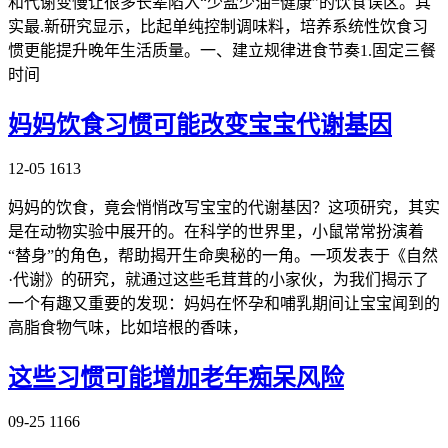
和代谢变慢让很多长辈陷入“少盐少油=健康”的饮食误区。其
实最.新研究显示，比起单纯控制调味料，培养系统性饮食习
惯更能提升晚年生活质量。一、建立规律进食节奏1.固定三餐
时间
妈妈饮食习惯可能改变宝宝代谢基因
12-05
1613
妈妈的饮食，竟会悄悄改写宝宝的代谢基因？这项研究，其实
是在动物实验中展开的。在科学的世界里，小鼠常常扮演着
“替身”的角色，帮助揭开生命奥秘的一角。一项发表于《自然
·代谢》的研究，就通过这些毛茸茸的小家伙，为我们揭示了
一个有趣又重要的发现：妈妈在怀孕和哺乳期间让宝宝闻到的
高脂食物气味，比如培根的香味，
这些习惯可能增加老年痴呆风险
09-25
1166