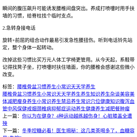
瞬间的腹压飙升可能诱发腰椎间盘突出。养成打喷嚏时用手扶
墙的习惯，给脊柱找个临时支点。
2.急转身接电话
旋转+前屈的组合动作最易引发急性腰扭伤。听到电话铃先站
定，整个身体一起转动。
改掉这些习惯比买万元人体工学椅更管用。从今天起，系鞋带
记得找凳子坐，打喷嚏时扶住墙面，你的腰椎会感谢这些微小
改变。
标签：
腰椎
骨盆
习惯
养生小常识
天天学养生
腰椎
骨盆
习惯
养生小常识
天天学养生
养生知识
养生杂谈
美容美
体
减肥瘦身
养生小常识
养生禁忌
养生常识
穴位
健康知识
腹泻
血
管
中风
保健
戒烟
颈椎病
抑郁症
运动养生
健康养生
减肥餐
肿瘤
上一篇：
你以为在健身？4种运动越练越伤身！心脏膝盖全遭
殃
下一篇：
冬季控糖必看！医生揭秘：这几类茶喝多了，血糖容