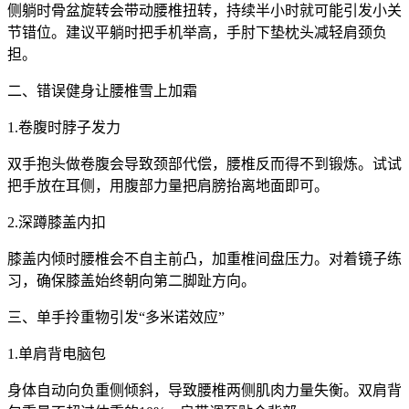
侧躺时骨盆旋转会带动腰椎扭转，持续半小时就可能引发小关
节错位。建议平躺时把手机举高，手肘下垫枕头减轻肩颈负
担。
二、错误健身让腰椎雪上加霜
1.卷腹时脖子发力
双手抱头做卷腹会导致颈部代偿，腰椎反而得不到锻炼。试试
把手放在耳侧，用腹部力量把肩膀抬离地面即可。
2.深蹲膝盖内扣
膝盖内倾时腰椎会不自主前凸，加重椎间盘压力。对着镜子练
习，确保膝盖始终朝向第二脚趾方向。
三、单手拎重物引发“多米诺效应”
1.单肩背电脑包
身体自动向负重侧倾斜，导致腰椎两侧肌肉力量失衡。双肩背