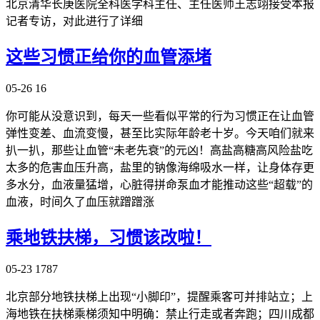
北京清华长庚医院全科医学科主任、主任医师王志翊接受本报
记者专访，对此进行了详细
这些习惯正给你的血管添堵
05-26
16
你可能从没意识到，每天一些看似平常的行为习惯正在让血管
弹性变差、血流变慢，甚至比实际年龄老十岁。今天咱们就来
扒一扒，那些让血管“未老先衰”的元凶！高盐高糖高风险盐吃
太多的危害血压升高，盐里的钠像海绵吸水一样，让身体存更
多水分，血液量猛增，心脏得拼命泵血才能推动这些“超载”的
血液，时间久了血压就蹭蹭涨
乘地铁扶梯，习惯该改啦！
05-23
1787
北京部分地铁扶梯上出现“小脚印”，提醒乘客可并排站立；上
海地铁在扶梯乘梯须知中明确：禁止行走或者奔跑；四川成都