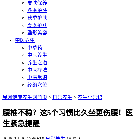
皮肤保养
冬季护肤
秋季护肤
夏季护肤
整形美容
中医养生
中草药
中医养生
养生之道
中医疗法
中医常识
经络穴位
易网健康养生网首页
>
日常养生
>
养生小常识
腰椎不稳？这5个习惯比久坐更伤腰！医
生紧急提醒
2025-12-20 13:59:16
日常养生
1520
0