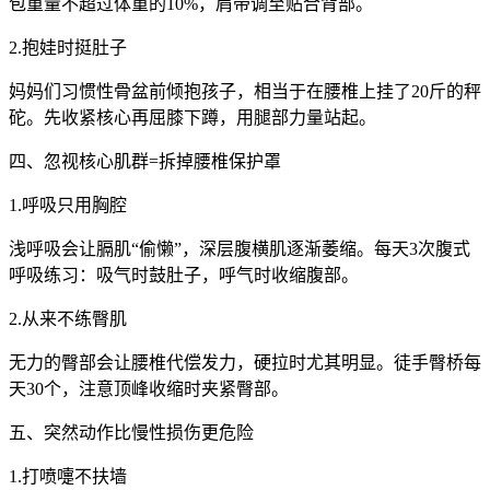
包重量不超过体重的10%，肩带调至贴合背部。
2.抱娃时挺肚子
妈妈们习惯性骨盆前倾抱孩子，相当于在腰椎上挂了20斤的秤
砣。先收紧核心再屈膝下蹲，用腿部力量站起。
四、忽视核心肌群=拆掉腰椎保护罩
1.呼吸只用胸腔
浅呼吸会让膈肌“偷懒”，深层腹横肌逐渐萎缩。每天3次腹式
呼吸练习：吸气时鼓肚子，呼气时收缩腹部。
2.从来不练臀肌
无力的臀部会让腰椎代偿发力，硬拉时尤其明显。徒手臀桥每
天30个，注意顶峰收缩时夹紧臀部。
五、突然动作比慢性损伤更危险
1.打喷嚏不扶墙