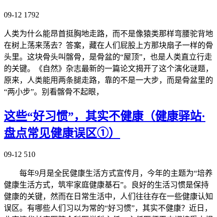
09-12
1792
人类为什么能昂首挺胸地走路，而不是像猿类那样弯腰驼背地
在树上荡来荡去？答案，藏在人们屁股上方那块扇子一样的骨
头里。这块骨头叫髂骨，是骨盆的“屋顶”，也是人类直立行走
的关键。《自然》杂志最新的一篇论文揭开了这个演化谜题，
原来，人类能用两条腿走路，靠的不是一大步，而是骨盆里的
“两小步”。别看髂骨不起眼，
这些“好习惯”，其实不健康（健康驿站·
盘点常见健康误区①）
09-12
510
每年9月是全民健康生活方式宣传月，今年的主题为“培养
健康生活方式，筑牢家庭健康基石”。良好的生活习惯是保持
健康的关键，然而在日常生活中，人们往往存在一些健康认知
误区。有哪些人们习以为常的“好习惯”，其实不健康？近日，