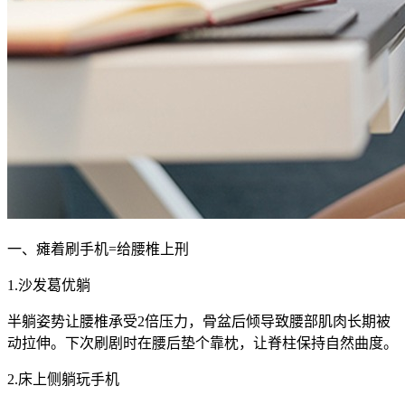
一、瘫着刷手机=给腰椎上刑
1.沙发葛优躺
半躺姿势让腰椎承受2倍压力，骨盆后倾导致腰部肌肉长期被
动拉伸。下次刷剧时在腰后垫个靠枕，让脊柱保持自然曲度。
2.床上侧躺玩手机