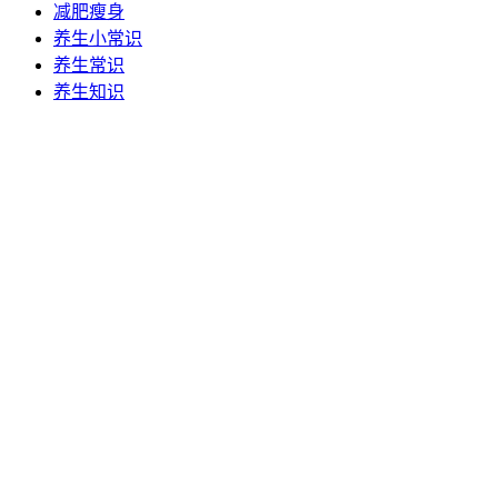
减肥瘦身
玻尿酸保养肌肤效果一般是好的，有助于改善皮肤干...
养生小常识
养生常识
2026-04-07
287
养生知识
子宫肌瘤如何暖宫
子宫肌瘤患者的暖宫方式主要包括饮食调节、物理...
2026-03-18
1240
最快的减肥方法 如何快速减肥
随着夏天的临近，越来越多的MM们开始发愁了，夏天...
2023-03-14
332
节后一周减肥计划 减掉激增肥肉
假期吃吃喝喝，一周多的时间一下子容易增加好多...
2023-03-15
323