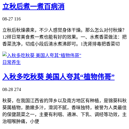
立秋后煮一煮百病消
08-27
116
立秋后秋燥袭来，不少人感觉身体干燥。那么怎么对付秋燥？
12样日常美食煮一煮也能有好的效果。一、水煮香菜做法：把
香菜洗净，切成小段后清水煮沸即可。1洗肾排毒把香菜切
日常养生
入秋多吃秋葵 美国人夸其“植物伟哥”
08-28
274
秋葵，在我国江西省的萍乡以及南方地区有种植，是锦葵科秋
葵属植物，脆嫩多汁，滑润不腻，香味独特，被誉为人类最佳
的保健蔬菜之一，主要有利咽、通淋、下乳、调经等功效，主
治咽喉肿痛，小便