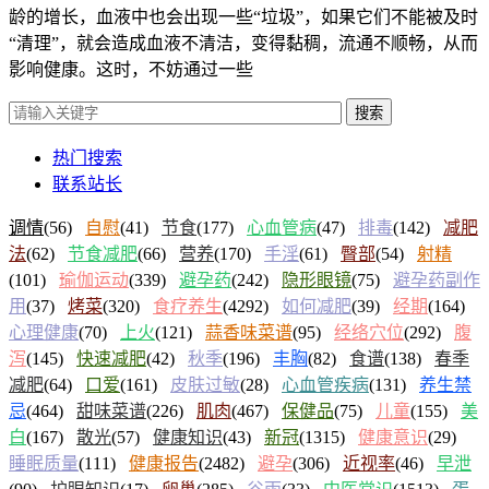
龄的增长，血液中也会出现一些“垃圾”，如果它们不能被及时
“清理”，就会造成血液不清洁，变得黏稠，流通不顺畅，从而
影响健康。这时，不妨通过一些
搜索
热门搜索
联系站长
调情
(56)
自慰
(41)
节食
(177)
心血管病
(47)
排毒
(142)
减肥
法
(62)
节食减肥
(66)
营养
(170)
手淫
(61)
臀部
(54)
射精
(101)
瑜伽运动
(339)
避孕药
(242)
隐形眼镜
(75)
避孕药副作
用
(37)
烤菜
(320)
食疗养生
(4292)
如何减肥
(39)
经期
(164)
心理健康
(70)
上火
(121)
蒜香味菜谱
(95)
经络穴位
(292)
腹
泻
(145)
快速减肥
(42)
秋季
(196)
丰胸
(82)
食谱
(138)
春季
减肥
(64)
口爱
(161)
皮肤过敏
(28)
心血管疾病
(131)
养生禁
忌
(464)
甜味菜谱
(226)
肌肉
(467)
保健品
(75)
儿童
(155)
美
白
(167)
散光
(57)
健康知识
(43)
新冠
(1315)
健康意识
(29)
睡眠质量
(111)
健康报告
(2482)
避孕
(306)
近视率
(46)
早泄