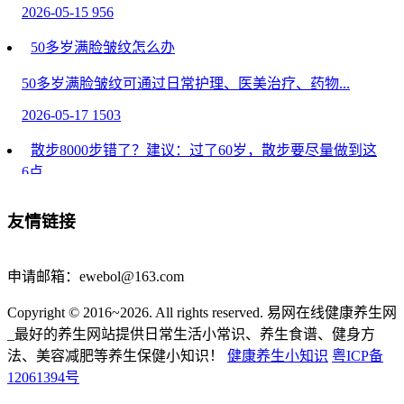
2026-05-15
956
50多岁满脸皱纹怎么办
50多岁满脸皱纹可通过日常护理、医美治疗、药物...
2026-05-17
1503
散步8000步错了？建议：过了60岁，散步要尽量做到这
6点
散步8000步错了？建议：过了60岁，散步要尽量做到这6
友情链接
点...
2026-05-05
1517
申请邮箱：ewebol@163.com
让老百姓看病用药更实惠
Copyright © 2016~2026. All rights reserved. 易网在线健康养生网
药价，牵动千家万户，也关乎产业发展。国务院办...
_最好的养生网站提供日常生活小常识、养生食谱、健身方
法、美容减肥等养生保健小知识！
健康养生小知识
粤ICP备
2026-04-15
1749
12061394号
玻尿酸保养肌肤效果好么