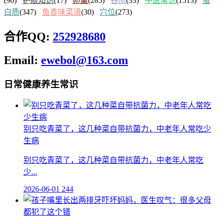
(90)
护眼知识
(17)
卵巢
(285)
谷雨
(33)
中医常识
(1513)
蛋
白质
(347)
鱼香味菜谱
(30)
穴位
(273)
合作QQ:
252928680
Email:
ewebol@163.com
日常健康养生常识
别只吃青菜了，这几种菜自带抗菌力，中老年人常吃少
生病
别只吃青菜了，这几种菜自带抗菌力，中老年人常吃
少...
2026-06-01
244