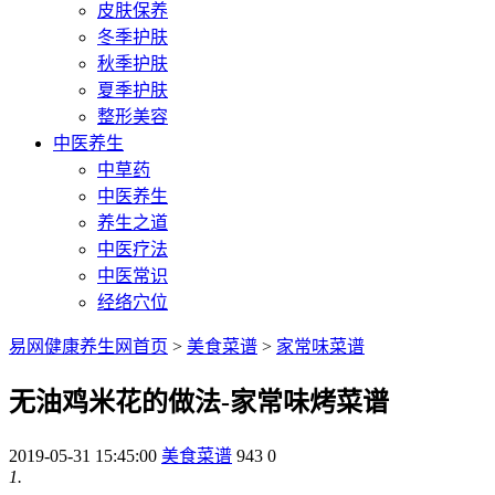
皮肤保养
冬季护肤
秋季护肤
夏季护肤
整形美容
中医养生
中草药
中医养生
养生之道
中医疗法
中医常识
经络穴位
易网健康养生网首页
>
美食菜谱
>
家常味菜谱
无油鸡米花的做法-家常味烤菜谱
2019-05-31 15:45:00
美食菜谱
943
0
1.