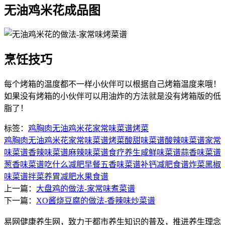
无油鸡米花成品图
烹饪技巧
每个烤箱的温度都不一样小伙伴可以根据自己烤箱温度来哦！
如果没有烤箱的小伙伴可以用油炸的方法就是没有烤箱版的低
脂了！
标签：
鸡胸肉
无油鸡米花
家常味菜谱
烤菜
鸡胸肉
无油鸡米花
家常味菜谱
烤菜
酸甜味菜谱
酸辣味菜谱
家常
味菜谱
香辣味菜谱
麻辣味菜谱
食疗养生
咸鲜味菜谱
蒜香味菜谱
葱香味菜谱
吃什么减肥
早餐
五香味菜谱
补钙
减肥食谱
炸菜
黑椒
味菜谱
拌菜
养胃
减肥水果
食谱
上一篇：
大盘鸡的做法-家常味煮菜谱
下一篇：
XO酱烧豆腐的做法-香辣味炒菜谱
易网健康养生网，致力于都市养生知识的普及，推进养生理念