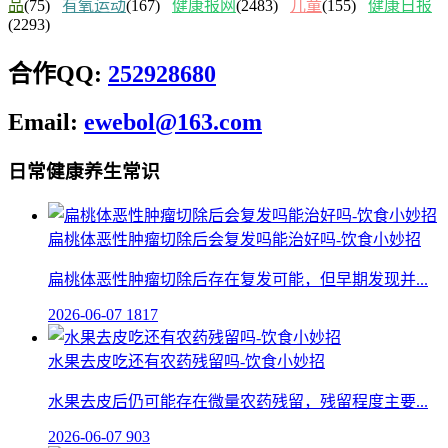
品
(75)
有氧运动
(167)
健康报网
(2483)
儿童
(155)
健康日报
(2293)
合作QQ:
252928680
Email:
ewebol@163.com
日常健康养生常识
扁桃体恶性肿瘤切除后会复发吗能治好吗-饮食小妙招
扁桃体恶性肿瘤切除后存在复发可能，但早期发现并...
2026-06-07
1817
水果去皮吃还有农药残留吗-饮食小妙招
水果去皮后仍可能存在微量农药残留，残留程度主要...
2026-06-07
903