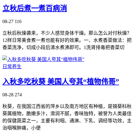
立秋后煮一煮百病消
08-27
116
立秋后秋燥袭来，不少人感觉身体干燥。那么怎么对付秋燥？
12样日常美食煮一煮也能有好的效果。一、水煮香菜做法：把
香菜洗净，切成小段后清水煮沸即可。1洗肾排毒把香菜切
日常养生
入秋多吃秋葵 美国人夸其“植物伟哥”
08-28
274
秋葵，在我国江西省的萍乡以及南方地区有种植，是锦葵科秋
葵属植物，脆嫩多汁，滑润不腻，香味独特，被誉为人类最佳
的保健蔬菜之一，主要有利咽、通淋、下乳、调经等功效，主
治咽喉肿痛，小便