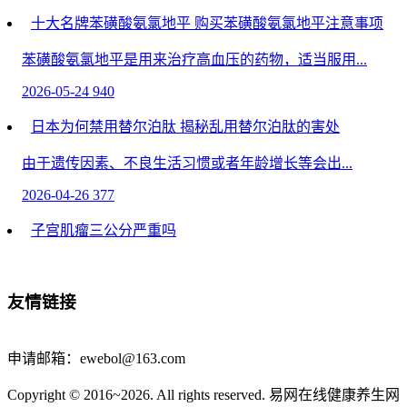
十大名牌苯磺酸氨氯地平 购买苯磺酸氨氯地平注意事项
苯磺酸氨氯地平是用来治疗高血压的药物，适当服用...
2026-05-24
940
日本为何禁用替尔泊肽 揭秘乱用替尔泊肽的害处
由于遗传因素、不良生活习惯或者年龄增长等会出...
2026-04-26
377
子宫肌瘤三公分严重吗
子宫肌瘤三公分通常不算严重，肌瘤大小未超过5公分...
2026-05-05
508
友情链接
丰胸的最快好方法是什么
申请邮箱：ewebol@163.com
丰胸的最快好方法主要有饮食调理、运动锻炼、物...
Copyright © 2016~2026. All rights reserved. 易网在线健康养生网
2026-04-19
386