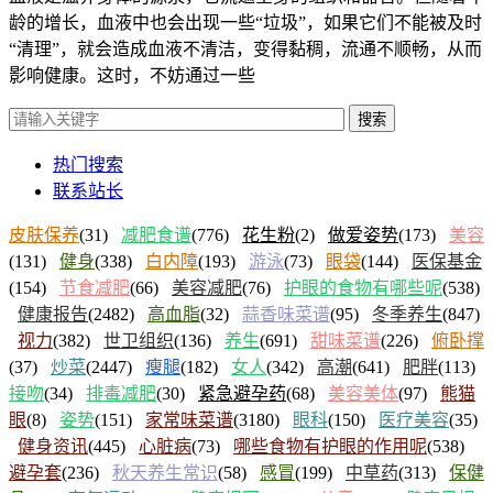
龄的增长，血液中也会出现一些“垃圾”，如果它们不能被及时
“清理”，就会造成血液不清洁，变得黏稠，流通不顺畅，从而
影响健康。这时，不妨通过一些
搜索
热门搜索
联系站长
皮肤保养
(31)
减肥食谱
(776)
花生粉
(2)
做爱姿势
(173)
美容
(131)
健身
(338)
白内障
(193)
游泳
(73)
眼袋
(144)
医保基金
(154)
节食减肥
(66)
美容减肥
(76)
护眼的食物有哪些呢
(538)
健康报告
(2482)
高血脂
(32)
蒜香味菜谱
(95)
冬季养生
(847)
视力
(382)
世卫组织
(136)
养生
(691)
甜味菜谱
(226)
俯卧撑
(37)
炒菜
(2447)
瘦腿
(182)
女人
(342)
高潮
(641)
肥胖
(113)
接吻
(34)
排毒减肥
(30)
紧急避孕药
(68)
美容美体
(97)
熊猫
眼
(8)
姿势
(151)
家常味菜谱
(3180)
眼科
(150)
医疗美容
(35)
健身资讯
(445)
心脏病
(73)
哪些食物有护眼的作用呢
(538)
避孕套
(236)
秋天养生常识
(58)
感冒
(199)
中草药
(313)
保健